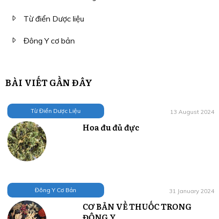
Từ điển Dược liệu
Đông Y cơ bản
BÀI VIẾT GẦN ĐÂY
Từ Điển Dược Liệu
13 August 2024
Hoa đu đủ đực
Đông Y Cơ Bản
31 January 2024
CƠ BẢN VỀ THUỐC TRONG
ĐÔNG Y