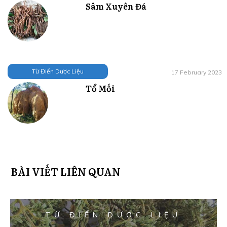
Sâm Xuyên Đá
Từ Điển Dược Liệu
17 February 2023
Tổ Mối
BÀI VIẾT LIÊN QUAN
TỪ ĐIỂN DƯỢC LIỆU