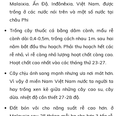
Malaixia, Ấn Độ, Inđônêxia, Việt Nam, được
trồng ở các nước nói trên và một số nước tại
châu Phi
Trồng cây thuốc cá bằng dâm cành, mẩu rễ
cành dài 0,4-0,5m, trồng cách nhau 1m. sau hai
năm bắt đầu thu hoạch. Phải thu hoạch hết các
rễ nhỏ, vì rễ càng nhỏ lượng hoạt chất càng cao.
Hoạt chất cao nhất vào các tháng thứ 23-27.
Cây chịu ánh sang mạnh nhưng ưa nơi mát hơn.
Vì vậy ở miền Nam Việt Nam nước ta người ta
hay trồng xen kẽ giữa những cây cao su, cây
dừa. nhiệt độ cần thiết 27-28 độ.
Đất bón vôi cho năng suất rễ cao hơn. ở
Malaysia sau 25 tháng mỗi ha cho hơn 3 tấn rễ,