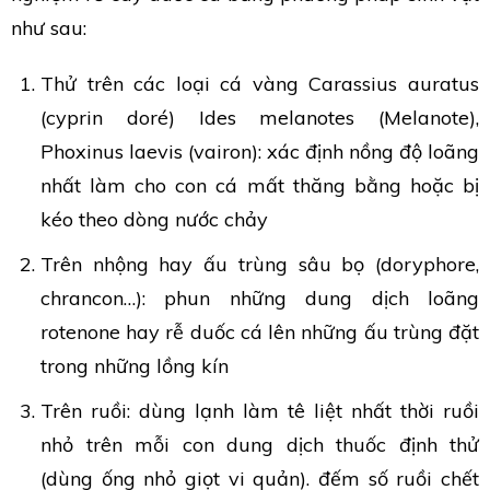
như sau:
Thử trên các loại cá vàng Carassius auratus
(cyprin doré) Ides melanotes (Melanote),
Phoxinus laevis (vairon): xác định nồng độ loãng
nhất làm cho con cá mất thăng bằng hoặc bị
kéo theo dòng nước chảy
Trên nhộng hay ấu trùng sâu bọ (doryphore,
chrancon…): phun những dung dịch loãng
rotenone hay rễ duốc cá lên những ấu trùng đặt
trong những lồng kín
Trên ruồi: dùng lạnh làm tê liệt nhất thời ruồi
nhỏ trên mỗi con dung dịch thuốc định thử
(dùng ống nhỏ giọt vi quản). đếm số ruồi chết