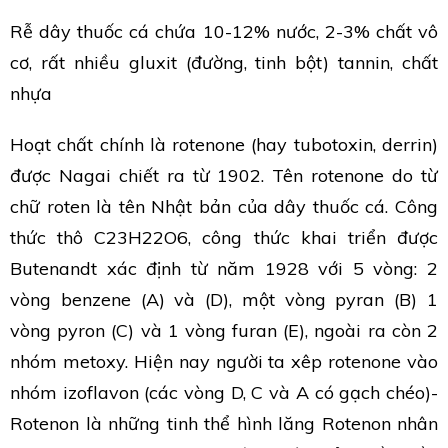
Rễ dây thuốc cá chứa 10-12% nước, 2-3% chất vô
cơ, rất nhiều gluxit (đường, tinh bột) tannin, chất
nhựa
Hoạt chất chính là rotenone (hay tubotoxin, derrin)
được Nagai chiết ra từ 1902. Tên rotenone do từ
chữ roten là tên Nhật bản của dây thuốc cá. Công
thức thô C23H22O6, công thức khai triển được
Butenandt xác định từ năm 1928 với 5 vòng: 2
vòng benzene (A) và (D), một vòng pyran (B) 1
vòng pyron (C) và 1 vòng furan (E), ngoài ra còn 2
nhóm metoxy. Hiện nay người ta xêp rotenone vào
nhóm izoflavon (các vòng D, C và A có gạch chéo)-
Rotenon là những tinh thể hình lăng Rotenon nhân