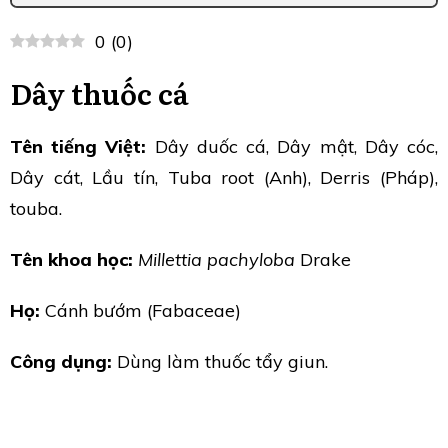
0
(
0
)
Dây thuốc cá
Tên tiếng Việt:
Dây duốc cá, Dây mật, Dây cóc,
Dây cát, Lầu tín, Tuba root (Anh), Derris (Pháp),
touba.
Tên khoa học:
Millettia pachyloba
Drake
Họ:
Cánh bướm (Fabaceae)
Công dụng:
Dùng làm thuốc tẩy giun.