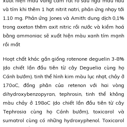
xuất hiện màu vàng cam rất rõ sau ngả màu nâu
và tím khi thêm 1 hạt nitrit natri, phản ứng nhạy tới
1.10 mg. Phản ứng Jones và Amith: dung dịch 0,1%
trong axeton thêm axit nitric rồi nước và kiềm hoá
bằng ammoniac sẽ xuất hiện màu xanh tím mạnh
rồi mất
Hoạt chất khác gần giống rotenone deguelin 3-8%
(do chiết lần đầu tiên từ cây Deguelia cùng họ
Cánh bướm). tinh thể hình kim màu lục nhạt, chảy ở
170oC, đồng phân của retenon với hai vòng
dihydroxybenzopyran, tephrosin, tinh thể không
màu chảy ở 198oC (do chiết lần đầu tiên từ cây
Tephrosia cùng họ Cánh bướm), toxicarol và
sumatrol cùng có những hydroxyphenol. Toxicarol