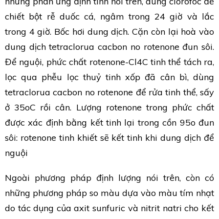
những phản ứng định tính nói trên, dùng clorofoc để
chiết bột rễ duốc cá, ngâm trong 24 giờ và lắc
trong 4 giờ. Bốc hơi dung dịch. Cặn còn lại hoà vào
dung dịch tetraclorua cacbon no rotenone đun sôi.
Để nguội, phức chất rotenone-Cl4C tinh thể tách ra,
lọc qua phễu lọc thuỷ tinh xốp đã cân bì, dùng
tetraclorua cacbon no rotenone để rửa tinh thể, sấy
ở 35oC rồi cân. Lượng rotenone trong phức chất
được xác định bằng kết tinh lại trong cồn 95o đun
sôi: rotenone tinh khiết sẽ kết tinh khi dung dịch để
nguội
Ngoài phương pháp định lượng nói trên, còn có
những phương pháp so màu dựa vào màu tím nhạt
do tác dụng của axit sunfuric và nitrit natri cho kết