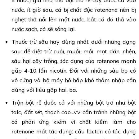
ít nước) giã nhỏ, thả bột thô rễ cây duốc cá vào
nước, ít giờ sau, cá bị chất độc rotenone nên bị
nghẹt thở nổi lên mặt nước. bắt cá đó thả vào
nước sạch, cá sẽ sống lại.
Thuốc trừ sâu hay dùng nhất, dưới những dạng
sau: để diệt trừ ruồi, muỗi, mối, mọt, dán, nhện,
sâu hại cây trồng…tác dụng của rotenone mạnh
gấp 4-10 lần nicotin. Đối với những sâu bọ có
vỏ cứng và bộ máy hô hấp khó thâm nhập cần
dùng với liều gấp hai, ba.
Trộn bột rễ duốc cá với những bột trơ như bột
talc, đất sét, thạch cao…v.v cần tránh những bột
có phản ứng kiềm vì chất kiềm làm cho
rotenone mất tác dụng: cầu lacton có tác dụng