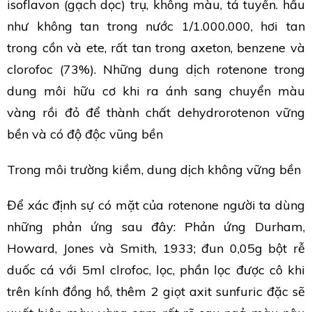
isoflavon (gạch dọc) trụ, không màu, tả tuyền. hầu
như không tan trong nước 1/1.000.000, hơi tan
trong cồn và ete, rất tan trong axeton, benzene và
clorofoc (73%). Những dung dịch rotenone trong
dung môi hữu cơ khi ra ánh sang chuyển màu
vàng rồi đỏ để thành chất dehydrorotenon vững
bền và có độ độc vũng bền
Trong môi trường kiềm, dung dịch không vững bền
Để xác định sự có mặt của rotenone người ta dùng
những phản ứng sau đây: Phản ứng Durham,
Howard, Jones và Smith, 1933; đun 0,05g bột rễ
duốc cá với 5ml clrofoc, lọc, phần lọc được cô khi
trên kính đồng hồ, thêm 2 giọt axit sunfuric đặc sẽ