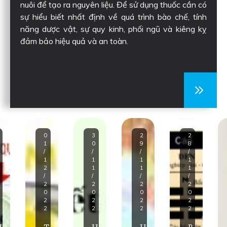
nuôi để tạo ra nguyên liệu. Để sử dụng thuốc cần có
sự hiểu biết nhất định về quá trình bào chế, tính
năng dược vật, sự quy kinh, phối ngũ và kiêng kỵ
đảm bảo hiệu quả và an toàn.
0
3
2
2
1
0
9
8
/
/
/
/
1
1
1
1
2
1
1
1
/
/
/
/
2
2
2
2
0
0
0
0
2
2
2
2
2
2
2
2
N
T
H
H
B