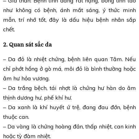
– Giả thần: Bệnh tình đang rất nặng, bỗng tỉnh táo
như không có bệnh, ánh mắt sáng, ý thức minh
mẫn, trí nhớ tốt, đây là dấu hiệu bệnh nhân sắp
chết.
2. Quan sát sắc da
– Da đỏ là nhiệt chứng, bệnh liên quan Tâm. Nếu
chỉ phớt hồng ở gò má, môi đỏ là bình thường hoặc
âm hư hỏa vương.
– Da trắng bệch, tái nhợt là chứng hư hàn do âm
thịnh dương hư, phế khí hư.
– Da xanh là khí huyết ứ trệ, đang đau đớn, bệnh
thuộc can.
– Da vàng là chứng hoàng đản, thấp nhiệt, can kinh
hoặc tỳ đàm nhiệt.