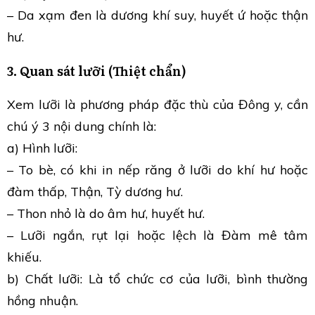
– Da xạm đen là dương khí suy, huyết ứ hoặc thận
hư.
3. Quan sát lưỡi (Thiệt chẩn)
Xem lưỡi là phương pháp đặc thù của Đông y, cần
chú ý 3 nội dung chính là:
a) Hình lưỡi:
– To bè, có khi in nếp răng ở lưỡi do khí hư hoặc
đàm thấp, Thận, Tỳ dương hư.
– Thon nhỏ là do âm hư, huyết hư.
– Lưỡi ngắn, rụt lại hoặc lệch là Đàm mê tâm
khiếu.
b) Chất lưỡi: Là tổ chức cơ của lưỡi, bình thường
hồng nhuận.