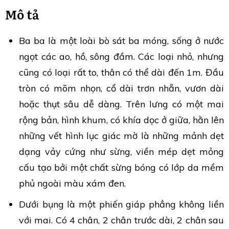
Mô tả
Ba ba là một loài bò sát ba móng, sống ở nước
ngọt các ao, hồ, sông đầm. Các loại nhỏ, nhưng
cũng có loại rất to, thân có thể dài đến 1m. Đầu
tròn có mõm nhọn, cổ dài trơn nhẵn, vươn dài
hoặc thụt sâu dễ dàng. Trên lưng có một mai
rộng bản, hình khum, có khía dọc ở giữa, hằn lên
những vết hình lục giác mờ là những mảnh dẹt
dạng vảy cứng như sừng, viền mép dẹt mỏng
cấu tạo bởi một chất sừng bóng có lớp da mềm
phủ ngoài màu xám đen.
Dưới bụng là một phiến giáp phẳng không liền
với mai. Có 4 chân, 2 chân trước dài, 2 chân sau