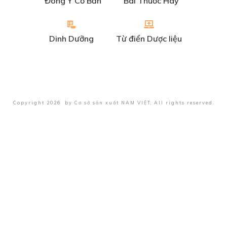
Đông Y Cơ Bản
Bài Thuốc Hay
Dinh Dưỡng
Từ điển Dược liệu
Copyright
2026
by
Cơ sở sản xuất NAM VIỆT
, All rights reserved.