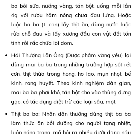
ba bôi sữa, nướng vàng, tán bột, uống mỗi lần
4g với rượu hâm nóng chưa đau lưng. Hoặc
luộc ba ba (1 con) lấy thịt ăn, dùng nước luộc
rửa chỗ đau và lấy xương đầu con vật đốt tồn
tính rồi rắc chữa lòi dom.
Hải Thượng Lãn Ông (Dược phẩm vàng yếu) lại
dùng mai ba ba trong những trường hợp sốt rét
cơn, thịt thừa trong họng, ho lao, mụn nhọt, bế
kinh, rong huyết. Theo kinh nghiệm dân gian,
mai ba ba phơi khô, tán bột cho vào thùng đựng
gạo, có tác dụng diệt trừ các loại sâu, mọt.
Thịt ba ba: Nhân dân thường dùng thịt ba ba
làm thức ăn bồi dưỡng cho người tạng nhiệt,
luôn nóng trong, mồ hôi ra nhiều dưới dạng nấu