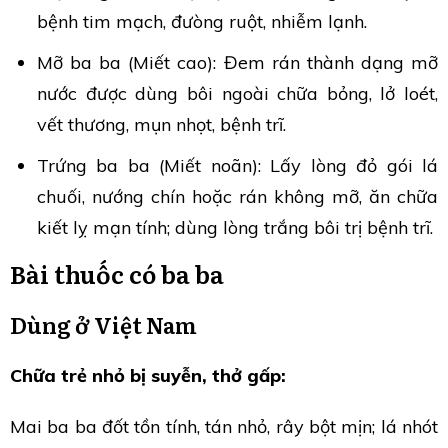
bệnh tim mạch, đưòng ruột, nhiễm lạnh.
Mỡ ba ba (Miết cao): Đem rán thành dạng mỡ
nước được dùng bôi ngoài chữa bỏng, lở loét,
vết thương, mụn nhọt, bệnh trĩ.
Trứng ba ba (Miết noãn): Lấy lòng đỏ gói lá
chuối, nướng chín hoặc rán không mỡ, ăn chữa
kiết lỵ mạn tính; dùng lòng trắng bôi trị bệnh trĩ.
Bài thuốc có ba ba
Dùng ở Việt Nam
Chữa trẻ nhỏ bị suyễn, thở gấp:
Mai ba ba đốt tồn tính, tán nhỏ, rây bột mịn; lá nhót