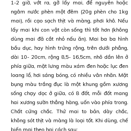
1-2 giờ, vớt ra, gỡ lấy mai, để nguyên hoặc
ngâm nước phèn một đêm (20g phèn cho 1kg
mai), rồi cạo sạch thịt và màng, phơi khô. Nếu
lấy mai khi con vật còn sống thì tốt hơn (không
dùng mai đã cắt nhỏ nấu ăn). Mai ba ba hình
bầu dục, hay hình trứng rộng, trên dưới phẳng,
dài 10- 20cm, rộng 8,5- 16,5cm, nhô dần lên ở
phía giữa, mặt lưng màu xám đen hoặc lục đen
loang lổ, hơi sáng bóng, có nhiều vân nhăn. Mặt
bụng màu trắng đục là một khung gồm xương
sống chạy dọc ở giữa, có 8 đốt, mỗi đốt mang
hai xương sườn thẳng hàng, uốn vào phía trong.
Chất cứng chắc. Thứ mai to bản, dày chắc,
không sót thịt và màng là loại tốt. Khi dùng, chế
biến mai theo hai cách sau: