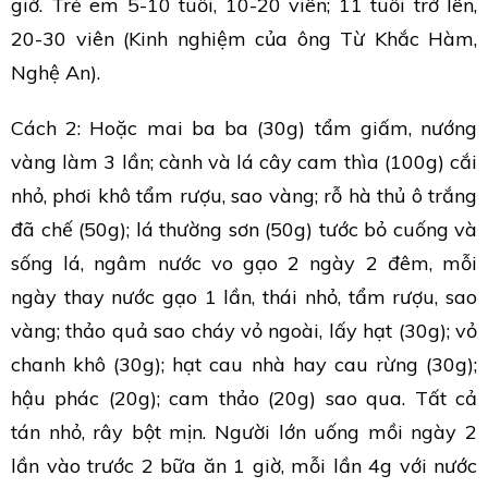
giờ. Trẻ em 5-10 tuổi, 10-20 viên; 11 tuổi trở lên,
20-30 viên (Kinh nghiệm của ông Từ Khắc Hàm,
Nghệ An).
Cách 2: Hoặc mai ba ba (30g) tẩm giấm, nướng
vàng làm 3 lần; cành và lá cây cam thìa (100g) cắi
nhỏ, phơi khô tẩm rượu, sao vàng; rỗ hà thủ ô trắng
đã chế (50g); lá thường sơn (50g) tước bỏ cuống và
sống lá, ngâm nước vo gạo 2 ngày 2 đêm, mỗi
ngày thay nước gạo 1 lần, thái nhỏ, tẩm rượu, sao
vàng; thảo quả sao cháy vỏ ngoài, lấy hạt (30g); vỏ
chanh khô (30g); hạt cau nhà hay cau rừng (30g);
hậu phác (20g); cam thảo (20g) sao qua. Tất cả
tán nhỏ, rây bột mịn. Người lớn uống mồi ngày 2
lần vào trước 2 bữa ăn 1 giờ, mỗi lần 4g với nước