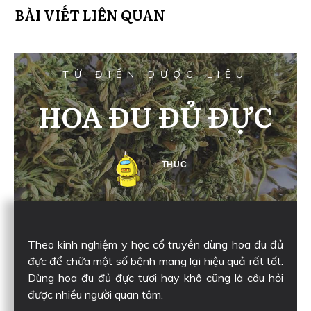
BÀI VIẾT LIÊN QUAN
TỪ ĐIỂN DƯỢC LIỆU
HOA ĐU ĐỦ ĐỰC
THUC
Theo kinh nghiệm y học cổ truyền dùng hoa đu đủ
đực để chữa một số bệnh mang lại hiệu quả rất tốt.
Dùng hoa đu đủ đực tươi hay khô cũng là câu hỏi
được nhiều người quan tâm.