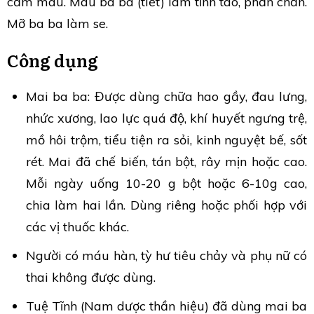
cầm máu. Máu ba ba (tiết) làm tỉnh táo, phấn chấn.
Mỡ ba ba làm se.
Công dụng
Mai ba ba: Được dùng chữa hao gầy, đau lưng,
nhức xương, lao lực quá độ, khí huyết ngưng trệ,
mồ hôi trộm, tiểu tiện ra sỏi, kinh nguyệt bế, sốt
rét. Mai đã chế biến, tán bột, rây mịn hoặc cao.
Mỗi ngày uống 10-20 g bột hoặc 6-10g cao,
chia làm hai lần. Dùng riêng hoặc phối hợp với
các vị thuốc khác.
Người có máu hàn, tỳ hư tiêu chảy và phụ nữ có
thai không được dùng.
Tuệ Tĩnh (Nam dược thần hiệu) đã dùng mai ba