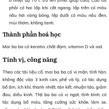
ở nhiệt độ 70°c trở lên (miết giáp cao). Cao tốt
phải có hai lớp khi cắt ngang, lớp trên có màu
nâu hơi vàng bóng, lớp dưới có màu nâu đen,
mùi thơm, không tanh.
Thành phần hoá học
Mai ba ba có keratin, chất đạm, vitamin D và iod.
Tính vị, công năng
Theo các tài liệu cổ, mai ba ba có vị mặn, tính hàn,
không độc vào 3 kinh can, phế và tỳ, có tác dụng
bổ âm, ích khí, thanh nhiệt, tán kết, nhuận táo, giảm
đau, diều kinh. Thịt ba ba có vị ngọt, tính bình, có
tác dụng bổ máu, tăng cường sức khỏe, làm se,