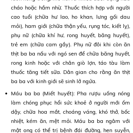
cháo hoặc hầm nhừ. Thuốc thích hợp với người
cao tuổi (chữa hư lao, ho khan, lưng gối dau
mỏi), ham giới (chữa thận yếu, rụng tóc, kiết lỵ),
phụ nữ (chữa khí hư, rong huyết, băng huyết),
trẻ em (chữa cam gầy). Phụ nữ đôi khi còn ăn
thịt ba ba nấu với ngó sen để chữa băng huyết,
rong kinh hoặc với chân giò lợn, táo tàu làm
thuốc tăng tiết sữa. Dân gian cho rằng ăn thịt
ba ba với kinh giới sẽ sinh lở ngứa.
Máu ba ba (Miết huyết): Pha rượu uống nóng
làm chóng phục hổi sức khoẻ ở người mới ốm
dậy, chữa hoa mắt, choáng váng, khó thở, bốc
nhiệt, kém ăn, mệt mỏi. Máu ba ba ngâm với
mật ong có thể trị bệnh đái đường, hen suyễn,