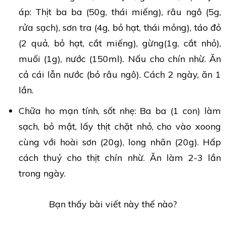
áp: Thịt ba ba (50g, thái miếng), râu ngô (5g,
rửa sạch), sơn tra (4g, bỏ hạt, thái mỏng), táo đỏ
(2 quả, bỏ hạt, cắt miếng), gừng(1g, cắt nhỏ),
muối (1g), nước (150ml). Nấu cho chín nhừ. Ăn
cả cái lẫn nước (bỏ râu ngô). Cách 2 ngày, ăn 1
lần.
Chữa ho mạn tính, sốt nhẹ: Ba ba (1 con) làm
sạch, bỏ mật, lấy thịt chặt nhỏ, cho vào xoong
cùng với hoài sơn (20g), long nhãn (20g). Hấp
cách thuỷ cho thịt chín nhừ. Ăn làm 2-3 lần
trong ngày.
Bạn thấy bài viết này thế nào?