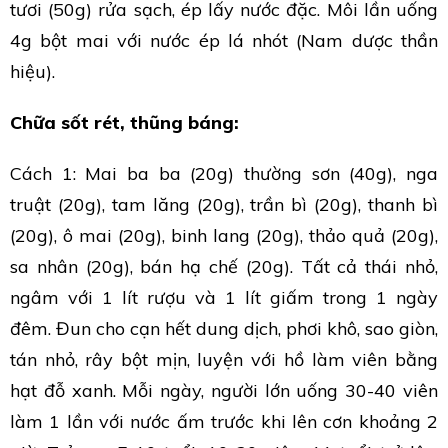
tươi (50g) rửa sạch, ép lấy nước đặc. Môi lần uống
4g bột mai với nước ép lá nhót (Nam dược thần
hiệu).
Chữa sốt rét, thũng báng:
Cách 1: Mai ba ba (20g) thường sơn (40g), nga
truật (20g), tam lăng (20g), trần bì (20g), thanh bì
(20g), ô mai (20g), binh lang (20g), thảo quả (20g),
sa nhân (20g), bán hạ chế (20g). Tất cả thái nhỏ,
ngâm với 1 lít rượu và 1 lít giấm trong 1 ngày
đêm. Đun cho cạn hết dung dịch, phơi khô, sao giòn,
tán nhỏ, rây bột mịn, luyện với hồ làm viên bằng
hạt đỗ xanh. Mỗi ngày, người lớn uống 30-40 viên
làm 1 lần với nước ấm trước khi lên cơn khoảng 2