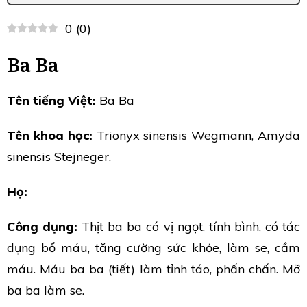
0
(
0
)
Ba Ba
Tên tiếng Việt:
Ba Ba
Tên khoa học:
Trionyx sinensis Wegmann, Amyda
sinensis Stejneger.
Họ:
Công dụng:
Thịt ba ba có vị ngọt, tính bình, có tác
dụng bổ máu, tăng cường sức khỏe, làm se, cầm
máu. Máu ba ba (tiết) làm tỉnh táo, phấn chấn. Mỡ
ba ba làm se.