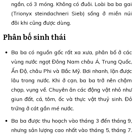
ngắn, có 3 móng. Không có đuôi. Loài ba ba gai
(Trionyx steindachneri Sieb) sống ở miền núi
đôi khi cũng được dùng.
Phân bố sinh thái
Ba ba có nguồn gốc rất xa xưa, phân bố ở các
vùng nước ngọt Đông Nam châu Á, Trung Quốc,
Ấn Độ, châu Phi và Bắc Mỹ. Bơi nhanh, lặn được
lâu trong nước. Khi ở cạn, ba ba trở nên chậm
chạp, vụng về. Chuyên ăn các động vật nhỏ như
giun đất, cá, tôm, ốc và thực vật thuỷ sinh. Đỏ
trứng ở cát gần mé nước.
Ba ba được thu hoạch vào tháng 3 đến tháng 9,
nhưng sản lượng cao nhất vào tháng 5, tháng 7.