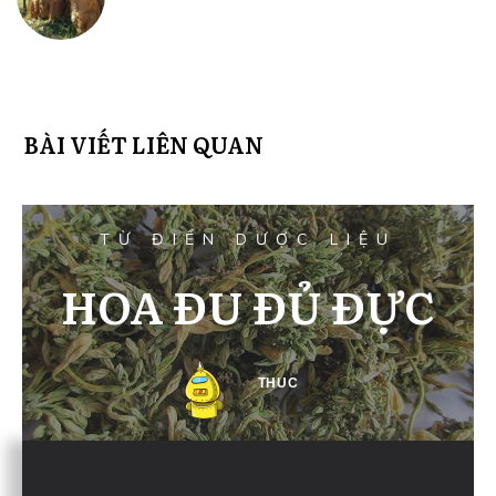
BÀI VIẾT LIÊN QUAN
TỪ ĐIỂN DƯỢC LIỆU
HOA ĐU ĐỦ ĐỰC
THUC