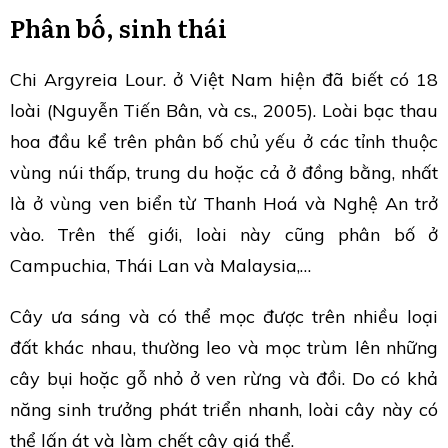
Phân bố, sinh thái
Chi Argyreia Lour. ở Việt Nam hiện đã biết có 18
loài (Nguyễn Tiến Bân, và cs., 2005). Loài bạc thau
hoa đầu kể trên phân bố chủ yếu ở các tỉnh thuộc
vùng núi thấp, trung du hoặc cả ở đồng bằng, nhất
là ở vùng ven biển từ Thanh Hoá và Nghệ An trở
vào. Trên thế giới, loài này cũng phân bố ở
Campuchia, Thái Lan và Malaysia,…
Cây ưa sáng và có thể mọc được trên nhiều loại
đất khác nhau, thường leo và mọc trùm lên những
cây bụi hoặc gỗ nhỏ ở ven rừng và đồi. Do có khả
năng sinh trưởng phát triển nhanh, loài cây này có
thể lấn át và làm chết cây giá thể.