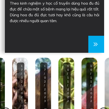
Theo kinh nghiệm y học cổ truyền dùng hoa đu đủ
đực để chữa một số bệnh mang lại hiệu quả rất tốt.
Dùng hoa đu đủ đực tươi hay khô cũng là câu hỏi
được nhiều người quan tâm.
1
1
1
1
7
7
0
0
/
/
/
/
0
0
1
1
2
2
1
1
/
/
/
/
2
2
2
2
0
0
0
0
2
2
2
2
3
3
2
2