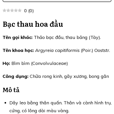
0
(
0
)
Bạc thau hoa đầu
Tên gọi khác:
Thảo bạc đầu, thau bảng (Tày).
Tên khoa học:
Argyreia capitiformis
(Poir.) Ooststr.
Họ:
Bìm bìm (Convolvulaceae)
Công dụng:
Chữa rong kinh, gãy xương, bong gân
Mô tả
Dây leo bằng thân quấn. Thân và cành hình trụ,
cứng, có lông dài màu vàng.