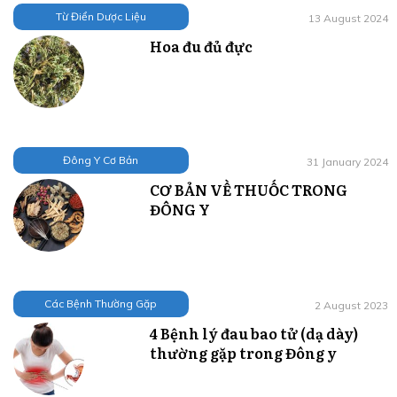
Từ Điển Dược Liệu
13 August 2024
Hoa đu đủ đực
Đông Y Cơ Bản
31 January 2024
CƠ BẢN VỀ THUỐC TRONG
ĐÔNG Y
Các Bệnh Thường Gặp
2 August 2023
4 Bệnh lý đau bao tử (dạ dày)
thường gặp trong Đông y