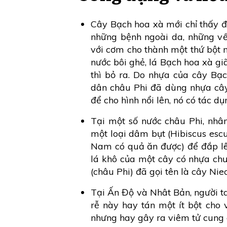
Cây Bạch hoa xà mới chỉ thấy 
những bệnh ngoài da, những vết
với cơm cho thành một thứ bột n
nước bôi ghẻ, lá Bạch hoa xà gi
thì bỏ ra. Do nhựa của cây Bạ
dân châu Phi đã dùng nhựa cây
để cho hình nổi lên, nó có tác d
Tại một số nước châu Phi, nhâ
một loại dâm bụt (Hibiscus escu
Nam có quả ăn được) để đắp lên
lá khô của một cây có nhựa ch
(châu Phi) đã gọi tên là cây Nie
Tại Ấn Độ và Nhât Bản, người ta
rễ này hay tán một ít bột cho v
nhưng hay gây ra viêm tử cung c