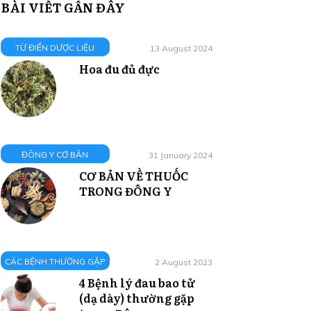
BÀI VIẾT GẦN ĐÂY
TỪ ĐIỂN DƯỢC LIỆU
13 August 2024
Hoa đu đủ đực
ĐÔNG Y CƠ BẢN
31 January 2024
CƠ BẢN VỀ THUỐC
TRONG ĐÔNG Y
CÁC BỆNH THƯỜNG GẶP
2 August 2023
4 Bệnh lý đau bao tử
(dạ dày) thường gặp