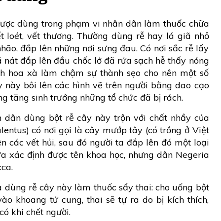
được dùng trong phạm vi nhân dân làm thuốc chữa
 loét, vết thương. Thường dùng rễ hay lá giã nhỏ
hão, đắp lên những nơi sưng đau. Có nơi sắc rễ lấy
ã nát đắp lên đầu chốc lở đã rửa sạch hễ thấy nóng
ch hoa xà làm chậm sự thành sẹo cho nên một số
 này bôi lên các hình vẽ trên người bằng dao cạo
ụng tăng sinh trưởng những tổ chức đã bị rách.
n dân dùng bột rễ cây này trộn với chất nhầy của
lentus) có nơi gọi là cây mướp tây (có trồng ở Việt
 các vết hủi, sau đó người ta đắp lên đó một loại
ưa xác định được tên khoa học, nhưng dân Negeria
cca.
 dùng rễ cây này làm thuốc sẩy thai: cho uống bột
ào khoang tử cung, thai sẽ tự ra do bị kích thích,
ó khi chết người.