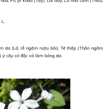
hoa, Pít pì khao (Tày), Lài dây, Co nhả cam (Thái),
a
L.
m da (Lá, rễ ngâm rượu bôi). Tê thấp (Thân ngâm
ú ý cây có độc và làm bỏng da.