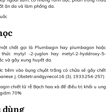
hất ăn da và làm phồng da.
huốc
học
 một chất gọi là Plumbagin hay plumbagon hoặc
 thức mytyl -2-juglon hay metyl-2-hyddroxy-5-
c và gây xung huyết da.
c tiêm vào bụng chụôt trắng có chửa sẽ gây chết
panese J. Obstetr.andgynecol.16 (3), 1933:254-257)
gin chiết từ rễ Bạch hoa xà để điều trị khối u ung
m giảm 70%
u dùng