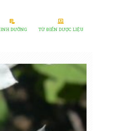
DINH DƯỠNG
TỪ ĐIỂN DƯỢC LIỆU