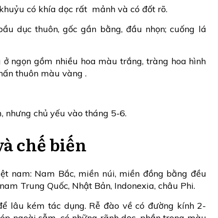
khuỷu có khía dọc rất mảnh và có đốt rõ.
 bầu dục thuôn, gốc gần bằng, đầu nhọn; cuống lá
ở ngọn gồm nhiều hoa màu trắng, tràng hoa hình
 phấn thuôn màu vàng .
 nhưng chủ yếu vào tháng 5-6.
và chế biến
iệt nam: Nam Bắc, miền núi, miền đồng bằng đều
 nam Trung Quốc, Nhật Bản, Indonexia, châu Phi.
 để lâu kém tác dụng. Rễ đào về có đường kính 2-
mép ngoài sẫm, có những rãnh dọc, phần trong màu