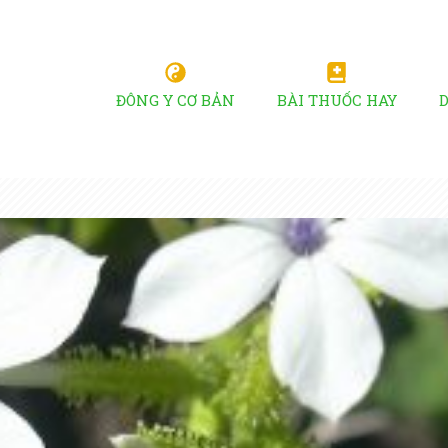
ĐÔNG Y CƠ BẢN
BÀI THUỐC HAY