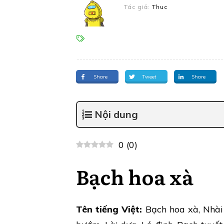
Tác giả:
Thuc
Share
Tweet
Share
Nội dung
0
(
0
)
Bạch hoa xà
Tên tiếng Việt:
Bạch hoa xà, Nhài