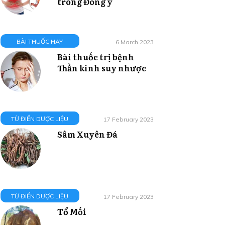
trong Đông y
BÀI THUỐC HAY
6 March 2023
Bài thuốc trị bệnh
Thần kinh suy nhược
TỪ ĐIỂN DƯỢC LIỆU
17 February 2023
Sâm Xuyên Đá
TỪ ĐIỂN DƯỢC LIỆU
17 February 2023
Tổ Mối