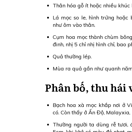
Thân hóa gỗ ít hoặc nhiều khúc 
Lá mọc so le, hình trứng hoặc
như ôm vào thân.
Cụm hoa mọc thành chùm bông 
đinh, nhị 5 chỉ nhị hình chỉ, bao
Quả thường lép.
Mùa ra quả gần như quanh năm,
Phân bố, thu hái 
Bạch hoa xà mọc khắp nơi ở V
có. Còn thấy ở Ấn Độ, Malayxia,
Thường người ta dùng rễ tươi,
5cm, khi khô có màu đỏ nhạt, 