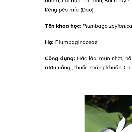
bướm, Lài dưa, Lá đinh, Bạch tuyết 
Kèng péo mía (Dao)
Tên khoa học:
Plumbago zeylanic
Họ:
Plumbaginaceae
Công dụng:
Hắc lào, mụn nhọt, nấ
rượu uống), thuốc kháng khuẩn. Ch