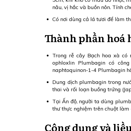
nâu, vị hắc và buồn nôn. Tính c
Có nơi dùng cả lá tươi để làm t
Thành phần hoá 
Trong rễ cây Bạch hoa xà có
ophloxlin Plumbagin có công
naphtoquinon-1-4 Plumbagin hắ
Dung dịch plumbagin trong nướ
thai và rối loạn buồng trứng (Ja
Tại Ấn độ, người ta dùng plumba
thư thực nghiệm trên chuột là
Công dụng và liề