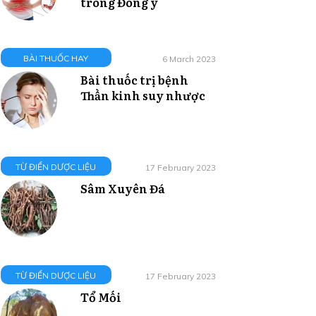
trong Đông y
BÀI THUỐC HAY
6 March 2023
Bài thuốc trị bệnh
Thần kinh suy nhược
TỪ ĐIỂN DƯỢC LIỆU
17 February 2023
Sâm Xuyên Đá
TỪ ĐIỂN DƯỢC LIỆU
17 February 2023
Tổ Mối