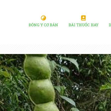
ĐÔNG Y CƠ BẢN
BÀI THUỐC HAY