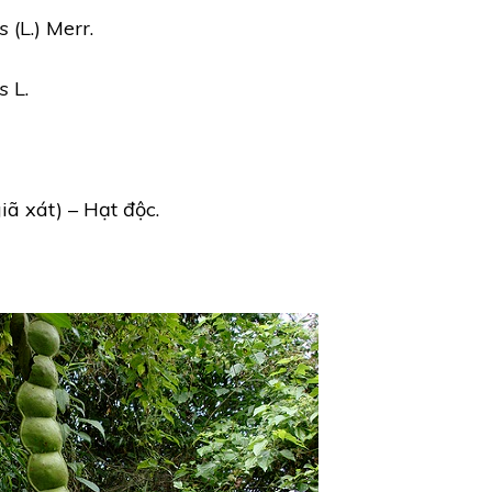
s
(L.) Merr.
s
L.
iã xát) – Hạt độc.