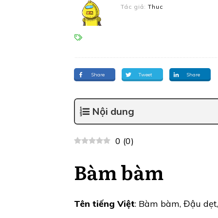
Tác giả:
Thuc
Share
Tweet
Share
Nội dung
0
(
0
)
Bàm bàm
Tên tiếng Việt
: Bàm bàm, Đậu dẹt,