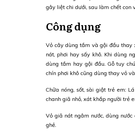
gây liệt chi dưới, sau làm chết con 
Công dụng
Vỏ cây dùng tắm và gội đầu thay 
nát, phơi hay sấy khô. Khi dùng 
dùng tắm hay gội đầu. Gỗ tuy chứ
chín phơi khô cũng dùng thay vỏ và
Chữa nóng, sốt, sài giật trẻ em: L
chanh giã nhỏ, xát khắp người trẻ 
Vỏ giã nát ngâm nước, dùng nước ấ
ghẻ.