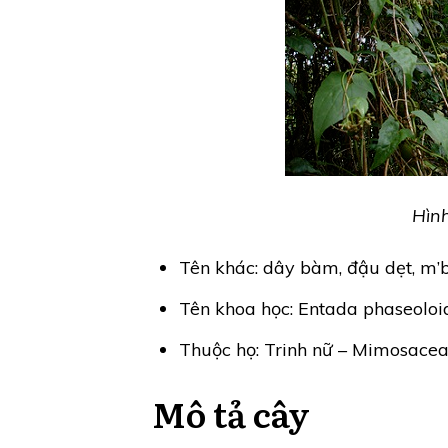
Hìn
Tên khác: dây bàm, đậu dẹt, m’b
Tên khoa học: Entada phaseoloid
Thuộc họ: Trinh nữ – Mimosace
Mô tả cây