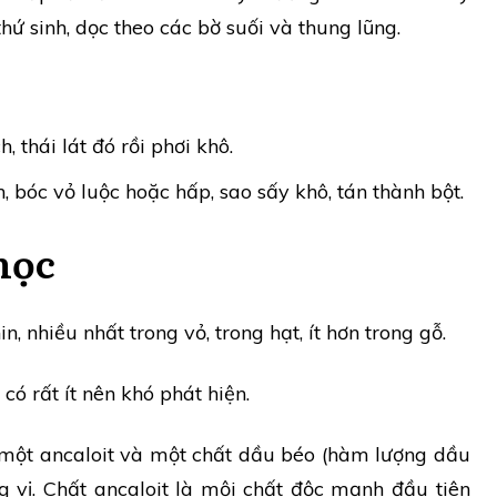
hứ sinh, dọc theo các bờ suối và thung lũng.
 thái lát đó rồi phơi khô.
 bóc vỏ luộc hoặc hấp, sao sấy khô, tán thành bột.
học
 nhiều nhất trong vỏ, trong hạt, ít hơn trong gỗ.
có rất ít nên khó phát hiện.
 một ancaloit và một chất dầu béo (hàm lượng dầu
vị. Chất ancaloit là mội chất độc mạnh đầu tiên