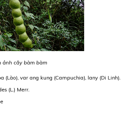
h ảnh cây bàm bàm
a (Lào), var ang kung (Campuchia), lany (Di Linh).
es (L.) Merr.
ae