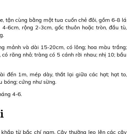
le, tận cùng bằng một tua cuốn chẻ đôi, gồm 6-8 lá
i 4-6cm, rộng 2-3cm, gốc thuôn hoặc tròn, đầu tù,
g.
g mảnh và dài 15-20cm, có lông; hoa màu trắng;
 có răng nhỏ; tràng có 5 cánh rời nhau; nhị 10; bầu
ài đến 1m, mép dày, thắt lại giữa các hạt; hạt to,
 bóng; cứng như sừng.
háng 4-6.
i
khắp từ bắc chí nam. Cây thường leo lên các cây