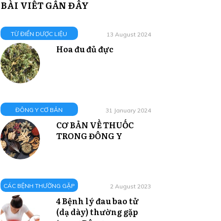
BÀI VIẾT GẦN ĐÂY
TỪ ĐIỂN DƯỢC LIỆU
13 August 2024
Hoa đu đủ đực
ĐÔNG Y CƠ BẢN
31 January 2024
CƠ BẢN VỀ THUỐC
TRONG ĐÔNG Y
CÁC BỆNH THƯỜNG GẶP
2 August 2023
4 Bệnh lý đau bao tử
(dạ dày) thường gặp