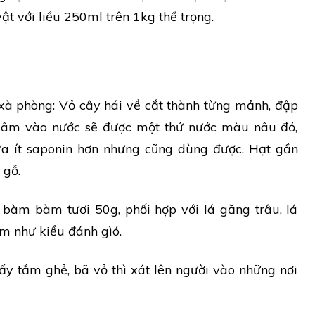
vật với liều 250ml trên 1kg thể trọng.
xà phòng: Vỏ cây hái về cắt thành từng mảnh, đập
ngâm vào nước sẽ được một thứ nước màu nâu đỏ,
a ít saponin hơn nhưng cũng dùng được. Hạt gần
 gỗ.
á bàm bàm tươi 50g, phối hợp với lá găng trâu, lá
em như kiểu đánh gìó.
y tắm ghẻ, bã vỏ thì xát lên người vào những nơi