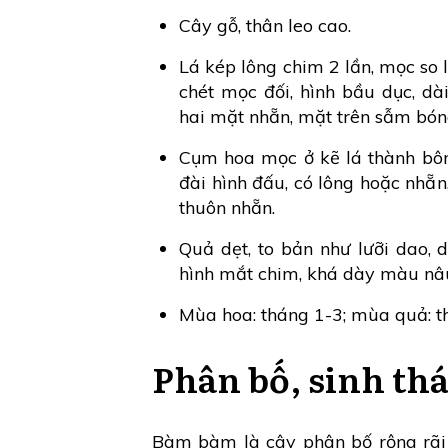
Cây gỗ, thân leo cao.
Lá kép lông chim 2 lần, mọc so 
chét mọc đối, hình bầu dục, dà
hai mặt nhẵn, mặt trên sẫm bón
Cụm hoa mọc ở kẽ lá thành bôn
đài hình đấu, có lông hoặc nhẵn,
thuôn nhẵn.
Quả dẹt, to bản như lưỡi dao, d
hình mắt chim, khá dày màu nâu
Mùa hoa: tháng 1-3; mùa quả: t
Phân bố, sinh thá
Bàm bàm là cây phân bố rộng rãi 