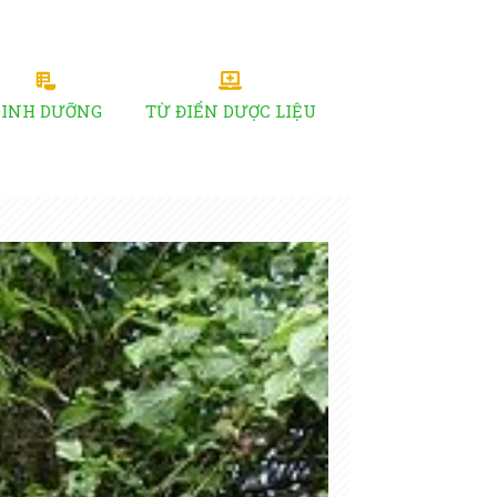
DINH DƯỠNG
TỪ ĐIỂN DƯỢC LIỆU