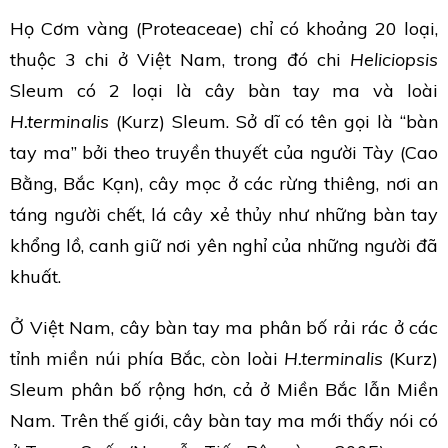
Họ Cơm vàng (Proteaceae) chỉ có khoảng 20 loại,
thuộc 3 chi ở Việt Nam, trong đó chi
Heliciopsis
Sleum có 2 loại là cây bàn tay ma và loài
H.terminalis
(Kurz) Sleum. Sở dĩ có tên gọi là “bàn
tay ma” bởi theo truyền thuyết của người Tày (Cao
Bằng, Bắc Kạn), cây mọc ở các rừng thiêng, nơi an
táng người chết, lá cây xẻ thủy như những bàn tay
khổng lồ, canh giữ nơi yên nghỉ của những người đã
khuất.
Ở Việt Nam, cây bàn tay ma phân bố rải rác ở các
tỉnh miền núi phía Bắc, còn loài
H.terminalis
(Kurz)
Sleum phân bố rộng hơn, cả ở Miền Bắc lẫn Miền
Nam. Trên thế giới, cây bàn tay ma mới thấy nói có