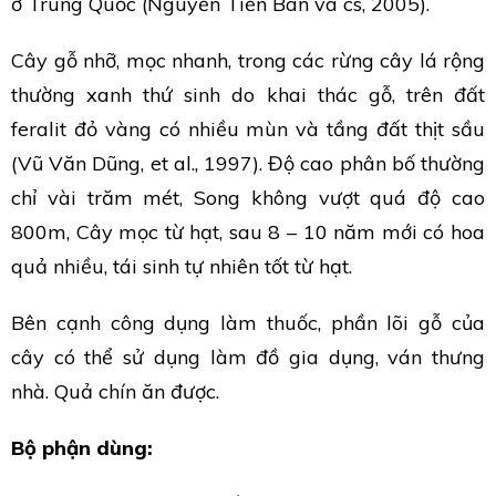
ở Trung Quốc (Nguyễn Tiến Bân và cs, 2005).
Cây gỗ nhỡ, mọc nhanh, trong các rừng cây lá rộng
thường xanh thứ sinh do khai thác gỗ, trên đất
feralit đỏ vàng có nhiều mùn và tầng đất thịt sầu
(Vũ Văn Dũng, et al., 1997). Độ cao phân bố thường
chỉ vài trăm mét, Song không vượt quá độ cao
800m, Cây mọc từ hạt, sau 8 – 10 năm mới có hoa
quả nhiều, tái sinh tự nhiên tốt từ hạt.
Bên cạnh công dụng làm thuốc, phần lõi gỗ của
cây có thể sử dụng làm đồ gia dụng, ván thưng
nhà. Quả chín ăn được.
Bộ phận dùng: