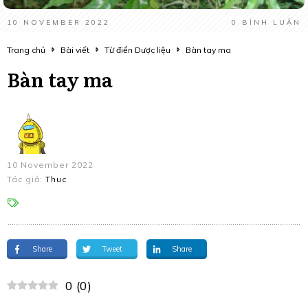
10 NOVEMBER 2022
0
BÌNH LUẬN
Trang chủ
Bài viết
Từ điển Dược liệu
Bàn tay ma
Bàn tay ma
10 November 2022
Tác giả:
Thuc
Share
Tweet
Share
0
(
0
)