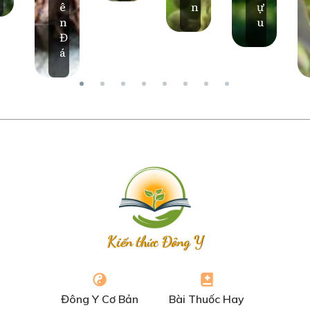
ê
n
ự
n
u
Đ
á
Kiến thức Đông Y
Đông Y Cơ Bản
Bài Thuốc Hay