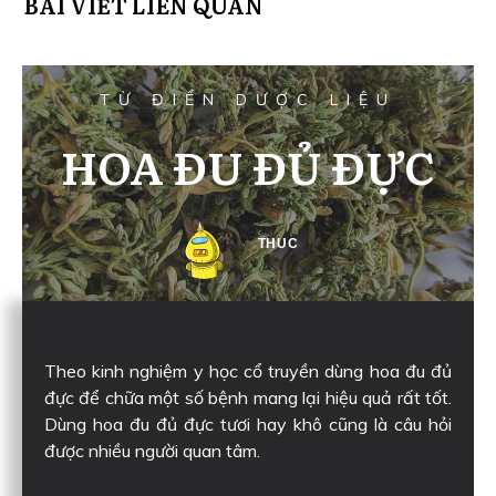
BÀI VIẾT LIÊN QUAN
TỪ ĐIỂN DƯỢC LIỆU
HOA ĐU ĐỦ ĐỰC
THUC
Theo kinh nghiệm y học cổ truyền dùng hoa đu đủ
đực để chữa một số bệnh mang lại hiệu quả rất tốt.
Dùng hoa đu đủ đực tươi hay khô cũng là câu hỏi
được nhiều người quan tâm.