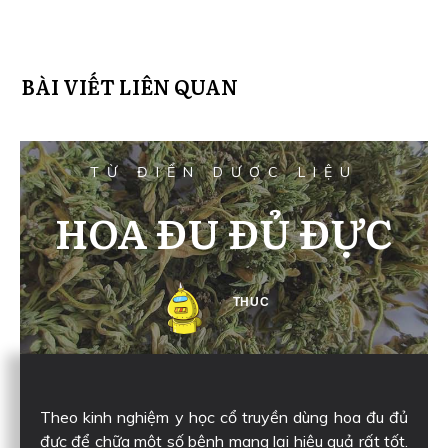
BÀI VIẾT LIÊN QUAN
TỪ ĐIỂN DƯỢC LIỆU
HOA ĐU ĐỦ ĐỰC
THUC
Theo kinh nghiệm y học cổ truyền dùng hoa đu đủ
đực để chữa một số bệnh mang lại hiệu quả rất tốt.