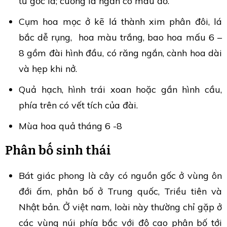
từ gốc lá; cuống lá ngắn có màu đỏ.
Cụm hoa mọc ở kẽ lá thành xim phân đôi, lá
bắc dễ rụng, hoa màu trắng, bao hoa mấu 6 –
8 gồm đài hình đầu, có răng ngắn, cành hoa dài
và hẹp khi nở.
Quả hạch, hình trái xoan hoặc gần hình cầu,
phía trên có vết tích của đài.
Mùa hoa quả tháng 6 -8
Phân bố sinh thái
Bát giác phong là cây có nguồn gốc ở vùng ôn
đới ấm, phân bố ở Trung quốc, Triều tiên và
Nhật bản. Ở việt nam, loài này thường chỉ gặp ở
các vùng núi phía bắc với độ cao phân bố tới