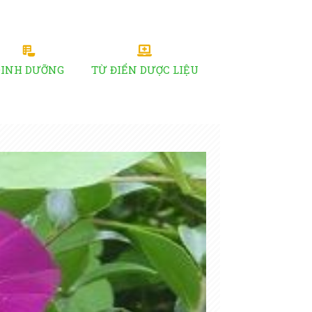
DINH DƯỠNG
TỪ ĐIỂN DƯỢC LIỆU