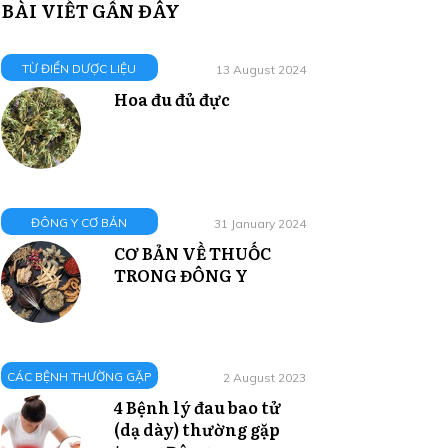
BÀI VIẾT GẦN ĐÂY
TỪ ĐIỂN DƯỢC LIỆU
13 August 2024
Hoa đu đủ đực
ĐÔNG Y CƠ BẢN
31 January 2024
CƠ BẢN VỀ THUỐC
TRONG ĐÔNG Y
CÁC BỆNH THƯỜNG GẶP
2 August 2023
4 Bệnh lý đau bao tử
(dạ dày) thường gặp