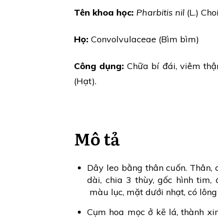
Tên khoa học:
Pharbitis nil
(L.) Cho
Họ:
Convolvulaceae (Bìm bìm)
Công dụng:
Chữa bí đái, viêm thận
(Hạt).
Mô tả
Dây leo bằng thân cuốn. Thân, c
dài, chia 3 thùy, gốc hình tim
màu lục, mặt dưới nhạt, có lông
Cụm hoa mọc ở kẽ lá, thành xi