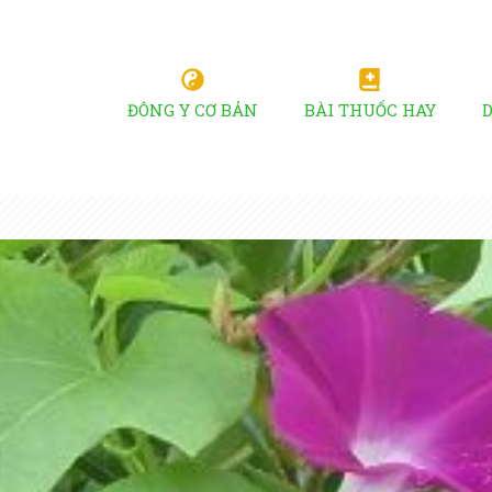
ĐÔNG Y CƠ BẢN
BÀI THUỐC HAY