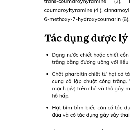
trans-coumaroyhyramine (2), N
coumaroyltyramine (4 ), cinnamoyl-
6-methoxy-7-hydroxycoumarin (8), ur
Tác dụng dược lý
Dạng nước chiết hoặc chiết cồn
trắng bằng đường uống với liều 
Chất pharbitin chiết từ hạt có t
cung cô lập chuột cống trắng. 
mạch (i/v) trên chó và thỏ gây 
hô hấp.
Hạt bìm bìm biếc còn có tác dụn
đũa và có tác dụng gây sảy thai