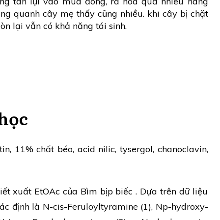
ng tàn lụi vào mùa đông, ra hoa quả nhiều hàng
ng quanh cây mẹ thấy cũng nhiều. khi cây bị chặt
n lại vẫn có khả năng tái sinh.
học
, 11% chất béo, acid nilic, tysergol, chanoclavin,
ết xuất EtOAc của Bìm bịp biếc . Dựa trên dữ liệu
c định là N-cis-Feruloyltyramine (1), Np-hydroxy-