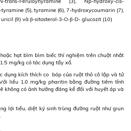
-trans-Feruloyhyramine (3), Np-hydroxy-cis-
tyramine (5), tyramine (6), 7-hydroxycoumarin (7),
icil (9) và β-sitosterol-3-O-β-D- glucozit (10)
 hoặc hạt bìm bìm biếc thí nghiệm trên chuột nhắt
1.5 mg/kg có tác dụng tẩy xổ.
ác dụng kích thích co bóp của ruột thỏ cô lập và tử
Với liều 1.0 mg/kg pharitin bằng đường tiêm tĩnh
mê không có ảnh hưởng đáng kể đối với huyết áp và
g lợi tiểu, diệt ký sinh trùng đường ruột như giun
.