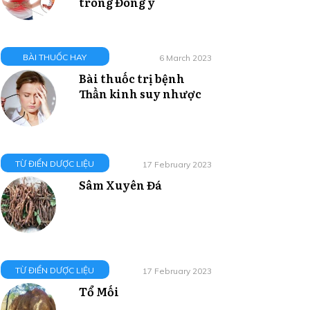
trong Đông y
BÀI THUỐC HAY
6 March 2023
Bài thuốc trị bệnh
Thần kinh suy nhược
TỪ ĐIỂN DƯỢC LIỆU
17 February 2023
Sâm Xuyên Đá
TỪ ĐIỂN DƯỢC LIỆU
17 February 2023
Tổ Mối