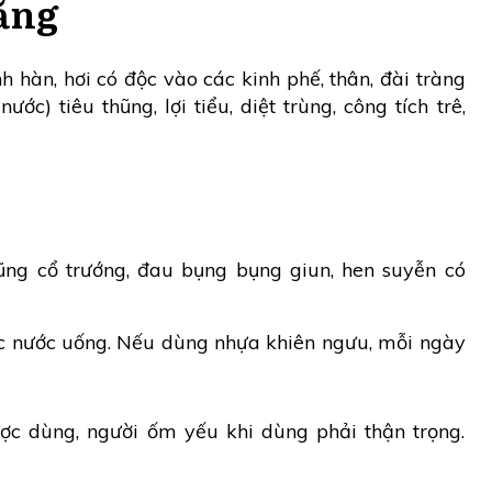
ăng
h hàn, hơi có độc vào các kinh phế, thân, đài tràng
ước) tiêu thũng, lợi tiểu, diệt trùng, công tích trê,
ng cổ trướng, đau bụng bụng giun, hen suyễn có
ắc nước uống. Nếu dùng nhựa khiên ngưu, mỗi ngày
c dùng, người ốm yếu khi dùng phải thận trọng.