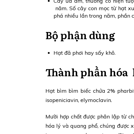
Cây ưa ẩm, thường có hiện tượ
năm. Số cây con mọc từ hạt xu
phá nhiều lần trong năm, phần cò
Bộ phận dùng
Hạt đã phơi hay sấy khô.
Thành phần hóa 
Hạt bìm bìm biếc chứa 2% pharbitin
isopeniciavin, elymoclavin.
Mười hợp chất được phân lập từ chi
hóa lý và quang phổ, chúng được xá