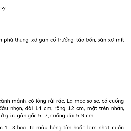
isy
 phù thũng, xơ gan cổ trướng; táo bón, sán xơ mít
ành mảnh, có lông rải rác. La mọc so se, có cuống
, đầu nhọn, dài 14 cm, rộng 12 cm, mặt trên nhẵn,
 ở gân, gân gốc 5 -7, cuống dài 5-9 cm.
m 1 -3 hoa to màu hồng tím hoặc lam nhạt, cuốn