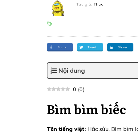
Tác giả:
Thuc
Share
Tweet
Share
Nội dung
0
(
0
)
Bìm bìm biếc
Tên tiếng việt:
Hắc sửu, Bìm bìm l