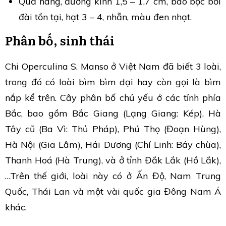
Quả nang, đường kính 1,5 – 1,7 cm, bao bọc bởi
đài tồn tại, hạt 3 – 4, nhẵn, màu đen nhạt.
Phân bố, sinh thái
Chi Operculina S. Manso ở Việt Nam đã biết 3 loài,
trong đó có loài bìm bìm dại hay còn gọi là bìm
nắp kể trên. Cây phân bố chủ yếu ở các tỉnh phía
Bắc, bao gồm Bắc Giang (Lạng Giang: Kép), Hà
Tây cũ (Ba Vì: Thủ Pháp), Phú Thọ (Đoạn Hùng),
Hà Nội (Gia Lâm), Hải Dương (Chí Linh: Bảy chùa),
Thanh Hoá (Hà Trung), và ở tỉnh Đắk Lắk (Hồ Lắk),
…Trên thế giới, loài này có ở Ấn Độ, Nam Trung
Quốc, Thái Lan và một vài quốc gia Đông Nam Á
khác.