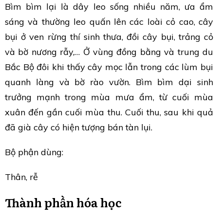
Bìm bìm lại là dây leo sống nhiều năm, ưa ẩm
sáng và thường leo quấn lên các loài cỏ cao, cây
bụi ở ven rừng thí sinh thưa, đồi cây bụi, trảng cỏ
và bờ nương rẫy,… Ở vùng đồng bằng và trung du
Bắc Bộ đôi khi thấy cây mọc lẫn trong các lùm bụi
quanh làng và bờ rào vườn. Bìm bìm dại sinh
trưởng mạnh trong mùa mưa ẩm, từ cuối mùa
xuân đến gần cuối mùa thu. Cuối thu, sau khi quả
đã già cây có hiện tượng bán tàn lụi.
Bộ phận dùng:
Thân, rễ
Thành phần hóa học