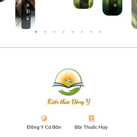
n
u
Đ
á
Kiến thức Đông Y
Đông Y Cơ Bản
Bài Thuốc Hay