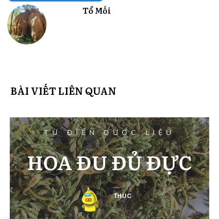
Tổ Mối
BÀI VIẾT LIÊN QUAN
TỪ ĐIỂN DƯỢC LIỆU
HOA ĐU ĐỦ ĐỰC
THUC