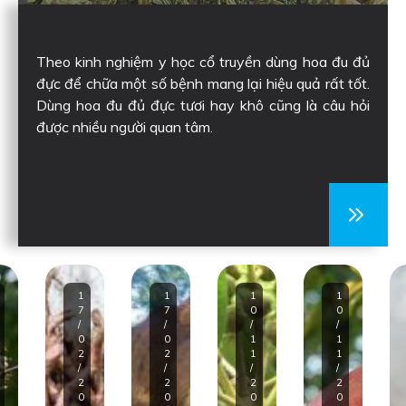
Theo kinh nghiệm y học cổ truyền dùng hoa đu đủ
đực để chữa một số bệnh mang lại hiệu quả rất tốt.
Dùng hoa đu đủ đực tươi hay khô cũng là câu hỏi
được nhiều người quan tâm.
1
1
1
1
7
7
0
0
/
/
/
/
0
0
1
1
2
2
1
1
/
/
/
/
2
2
2
2
0
0
0
0