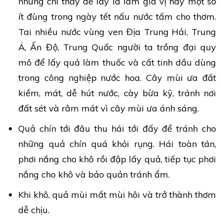
nhưng chỉ thấy để lấy lá làm gia vị hay một số
ít đùng trong ngày tết nấu nước tấm cho thơm.
Tai nhiều nước vùng ven Địa Trung Hải, Trung
Á, Ấn Độ, Trung Quốc người ta trồng đại quy
mô để lấy quả làm thuốc và cất tinh dầu dùng
trong công nghiệp nước hoa. Cây mùi ưa đất
kiềm, mát, dễ hút nước, cày bừa kỹ, tránh nơi
đất sét và râm mát vì cây mùi ưa ánh sáng.
Quả chín tới đâu thu hái tới đấy để tránh cho
những quả chín quá khỏi rụng. Hái toàn tán,
phơi nắng cho khô rồi đập lấy quả, tiếp tục phơi
nắng cho khô và bảo quản tránh ẩm.
Khi khô, quả mùi mất mùi hôi và trở thành thơm
dễ chịu.