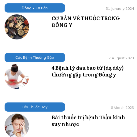
Đông Y Cơ Bản
31 January 2024
CƠ BẢN VỀ THUỐC TRONG
ĐÔNG Y
Các Bệnh Thường Gặp
2 August 2023
4 Bệnh lý đau bao tử (dạ dày)
thường gặp trong Đông y
Bài Thuốc Hay
6 March 2023
Bài thuốc trị bệnh Thần kinh
suy nhược