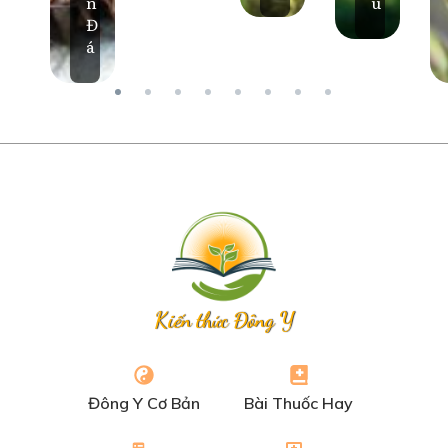
n
u
Đ
á
Kiến thức Đông Y
Đông Y Cơ Bản
Bài Thuốc Hay