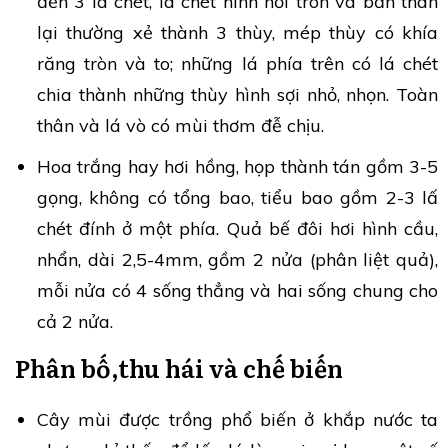
đến 3 lá chét, lá chét hình hơi tròn và bản thân
lại thường xẻ thành 3 thùy, mép thùy có khía
răng tròn và to; những lá phía trên có lá chét
chia thành những thùy hình sợi nhỏ, nhọn. Toàn
thân và lá vò có mùi thơm đễ chịu.
Hoa trắng hay hơi hồng, họp thành tán gồm 3-5
gọng, không có tổng bao, tiểu bao gồm 2-3 lấ
chét đính ở một phía. Quả bế đôi hơi hình cầu,
nhẩn, dài 2,5-4mm, gồm 2 nửa (phân liệt quả),
mỗi nửa có 4 sống thẳng và hai sống chung cho
cả 2 nửa.
Phân bố,thu hái và chế biến
Cây mùi được trồng phổ biến ở khắp nước ta