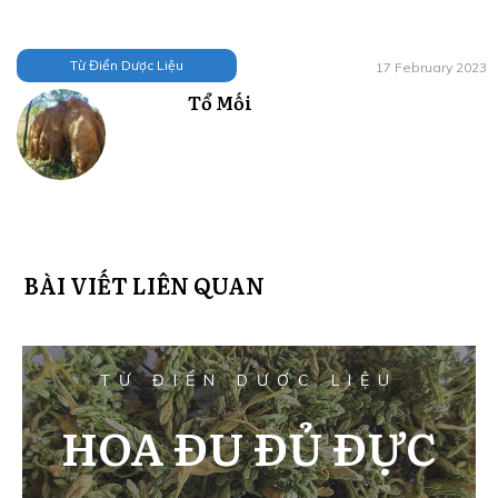
Từ Điển Dược Liệu
17 February 2023
Tổ Mối
BÀI VIẾT LIÊN QUAN
TỪ ĐIỂN DƯỢC LIỆU
HOA ĐU ĐỦ ĐỰC