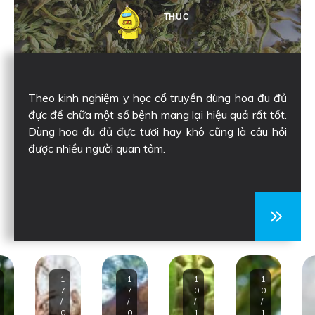
THUC
Theo kinh nghiệm y học cổ truyền dùng hoa đu đủ
đực để chữa một số bệnh mang lại hiệu quả rất tốt.
Dùng hoa đu đủ đực tươi hay khô cũng là câu hỏi
được nhiều người quan tâm.
1
1
1
1
7
7
0
0
/
/
/
/
0
0
1
1