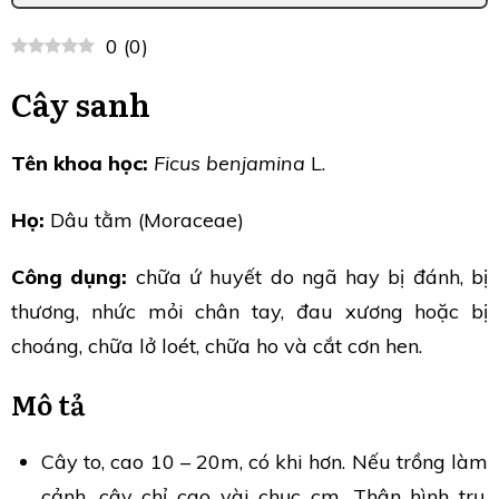
0
(
0
)
Cây sanh
Tên khoa học:
Ficus benjamina
L.
Họ:
Dâu tằm (Moraceae)
Công dụng:
chữa ứ huyết do ngã hay bị đánh, bị
thương, nhức mỏi chân tay, đau xương hoặc bị
choáng, chữa lở loét, chữa ho và cắt cơn hen.
Mô tả
Cây to, cao 10 – 20m, có khi hơn. Nếu trồng làm
cảnh, cây chỉ cao vài chục cm. Thân hình trụ,