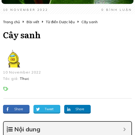
10 NOVEMBER 2022
0
BÌNH LUẬN
Trang chủ
Bài viết
Từ điển Dược liệu
Cây sanh
Cây sanh
10 November 2022
Tác giả:
Thuc
Share
Tweet
Share
Nội dung