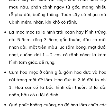
màu nâu, phân cành ngay từ gốc, mang nhiều
rễ phụ dài, buông thõng. Toàn cây có nhựa mủ.
Cành mềm, nhẵn, khi khô có rãnh.
Lá mọc mọc so le hình trái xoan hay hình trứng,
dài 5-9cm, rộng 3-5cm, gốc thuôn, đầu có mũi
nhọn dài, mặt trên màu lục sẫm bóng, mặt dưới
nhạt, cuống dài 1 – 2 cm, có rãnh nông; lá kèm
hình tam giác, dễ rụng.
Cụm hoa mọc ở cành già, gồm hoa đực và hoa
cải trong một để lõm. Hoa đực ít, 2 lá đài to, nhị
1. Hoa cái có lá bắc hình dài thuôn, 3 lá đài
nhẵn, bầu có u lồi ở đỉnh.
Quả phức không cuống, do đế hoa lõm chứa các