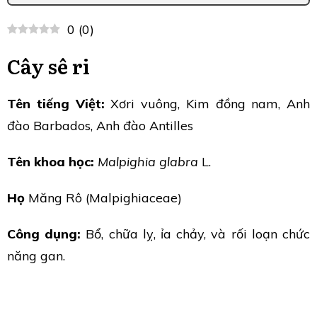
0
(
0
)
Cây sê ri
Tên tiếng Việt:
Xơri vuông, Kim đồng nam, Anh
đào Barbados, Anh đào Antilles
Tên khoa học:
Malpighia glabra
L.
Họ
Măng Rô (Malpighiaceae)
Công dụng:
Bổ, chữa lỵ, ỉa chảy, và rối loạn chức
năng gan.