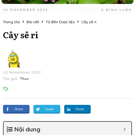
10 NOVEMBER 2022
0
BÌNH LUẬN
Trang chủ
Bài viết
Từ điển Dược liệu
Cây sê ri
Cây sê ri
10 November 2022
Tác giả:
Thuc
Share
Tweet
Share
Nội dung