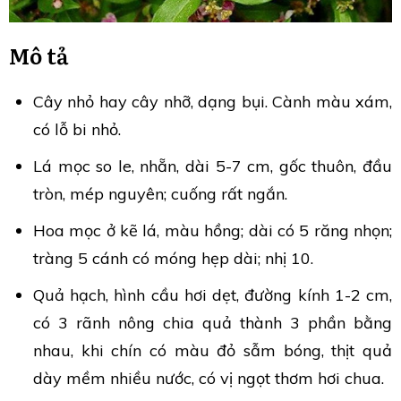
Mô tả
Cây nhỏ hay cây nhỡ, dạng bụi. Cành màu xám,
có lỗ bi nhỏ.
Lá mọc so le, nhẵn, dài 5-7 cm, gốc thuôn, đầu
tròn, mép nguyên; cuống rất ngắn.
Hoa mọc ở kẽ lá, màu hồng; dài có 5 răng nhọn;
tràng 5 cánh có móng hẹp dài; nhị 10.
Quả hạch, hình cầu hơi dẹt, đường kính 1-2 cm,
có 3 rãnh nông chia quả thành 3 phần bằng
nhau, khi chín có màu đỏ sẫm bóng, thịt quả
dày mềm nhiều nước, có vị ngọt thơm hơi chua.