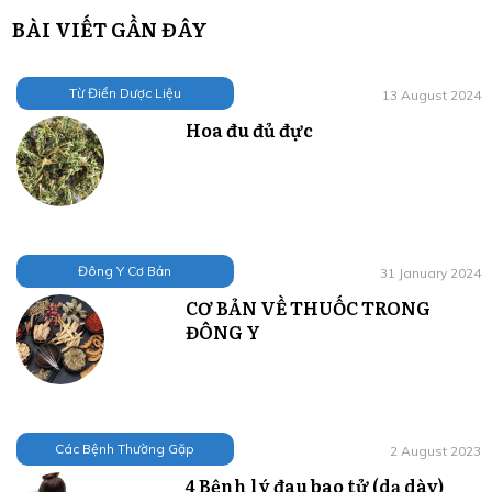
BÀI VIẾT GẦN ĐÂY
Từ Điển Dược Liệu
13 August 2024
Hoa đu đủ đực
Đông Y Cơ Bản
31 January 2024
CƠ BẢN VỀ THUỐC TRONG
ĐÔNG Y
Các Bệnh Thường Gặp
2 August 2023
4 Bệnh lý đau bao tử (dạ dày)