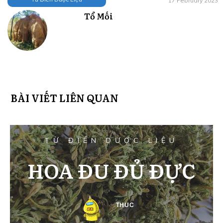
17 February 2023
Tổ Mối
BÀI VIẾT LIÊN QUAN
TỪ ĐIỂN DƯỢC LIỆU
HOA ĐU ĐỦ ĐỰC
THUC