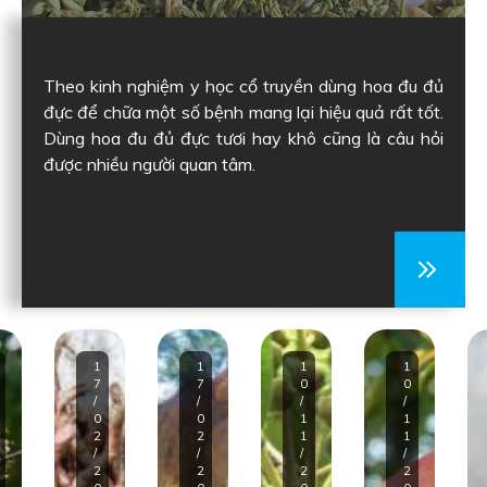
Theo kinh nghiệm y học cổ truyền dùng hoa đu đủ
đực để chữa một số bệnh mang lại hiệu quả rất tốt.
Dùng hoa đu đủ đực tươi hay khô cũng là câu hỏi
được nhiều người quan tâm.
1
1
1
1
7
7
0
0
/
/
/
/
0
0
1
1
2
2
1
1
/
/
/
/
2
2
2
2