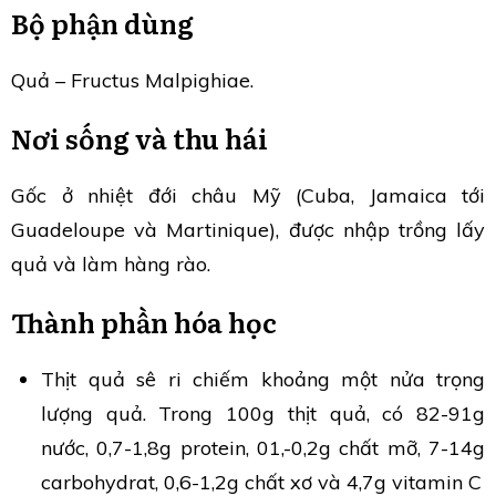
Bộ phận dùng
Quả – Fructus Malpighiae.
Nơi sống và thu hái
Gốc ở nhiệt đới châu Mỹ (Cuba, Jamaica tới
Guadeloupe và Martinique), được nhập trồng lấy
quả và làm hàng rào.
Thành phần hóa học
Thịt quả sê ri chiếm khoảng một nửa trọng
lượng quả. Trong 100g thịt quả, có 82-91g
nước, 0,7-1,8g protein, 01,-0,2g chất mỡ, 7-14g
carbohydrat, 0,6-1,2g chất xơ và 4,7g vitamin C