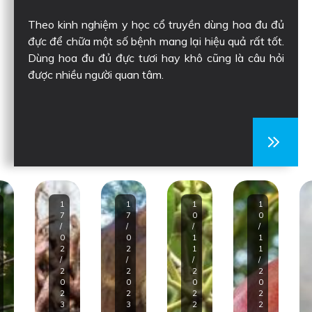
Theo kinh nghiệm y học cổ truyền dùng hoa đu đủ
đực để chữa một số bệnh mang lại hiệu quả rất tốt.
Dùng hoa đu đủ đực tươi hay khô cũng là câu hỏi
được nhiều người quan tâm.
1
1
1
1
7
7
0
0
/
/
/
/
0
0
1
1
2
2
1
1
/
/
/
/
2
2
2
2
0
0
0
0
2
2
2
2
3
3
2
2