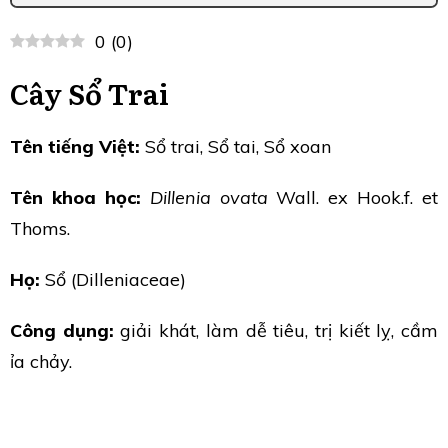
0
(
0
)
Cây Sổ Trai
Tên tiếng Việt:
Sổ trai, Sổ tai, Sổ xoan
Tên khoa học:
Dillenia ovata
Wall. ex Hook.f. et
Thoms.
Họ:
Sổ (Dilleniaceae)
Công dụng:
giải khát, làm dễ tiêu, trị kiết lỵ, cầm
ỉa chảy.