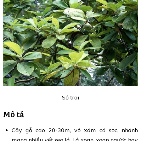
Sổ trai
Mô tả
Cây gỗ cao 20-30m, vỏ xám có sọc, nhánh
mang nhiều vết sẹo lá. Lá xoan, xoan ngược hay