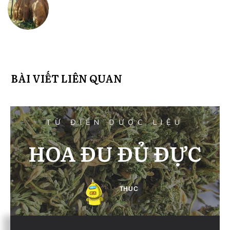
BÀI VIẾT LIÊN QUAN
TỪ ĐIỂN DƯỢC LIỆU
HOA ĐU ĐỦ ĐỰC
THUC