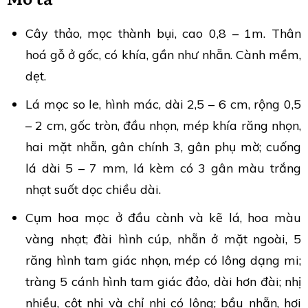
Cây thảo, mọc thành bụi, cao 0,8 – 1m. Thân
hoá gỗ ở gốc, có khía, gần như nhẵn. Cành mềm,
dẹt.
Lá mọc so le, hình mác, dài 2,5 – 6 cm, rộng 0,5
– 2 cm, gốc tròn, đầu nhọn, mép khía răng nhọn,
hai mặt nhẵn, gân chính 3, gân phụ mờ; cuống
lá dài 5 – 7 mm, lá kèm có 3 gân màu trắng
nhạt suốt dọc chiều dài.
Cụm hoa mọc ở đầu cành và kẽ lá, hoa màu
vàng nhạt; đài hình cúp, nhẵn ở mặt ngoài, 5
răng hình tam giác nhọn, mép có lông dạng mi;
tràng 5 cánh hình tam giác đảo, dài hơn đài; nhị
nhiều, cột nhị và chỉ nhị có lông; bầu nhẵn, hơi