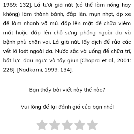
1989: 132]. Lá tươi giã nát (có thể làm nóng hay
không) làm thành bánh, đắp lên. mụn nhọt, áp xe
để làm nhanh vỡ mủ, đắp lên mặt để chữa viêm
mắt hoặc đắp lên chỗ sưng phồng ngoài da và
bệnh phù chân voi. Lá giã nát, lấy dịch để rửa các
vết lở loét ngoài da. Nước sắc và uống để chữa trĩ,
bất lực, đau ngực và tẩy giun [Chopra et al., 2001:
226], [Nadkarni, 1999; 134].
Bạn thấy bài viết này thế nào?
Vui lòng để lại đánh giá của bạn nhé!