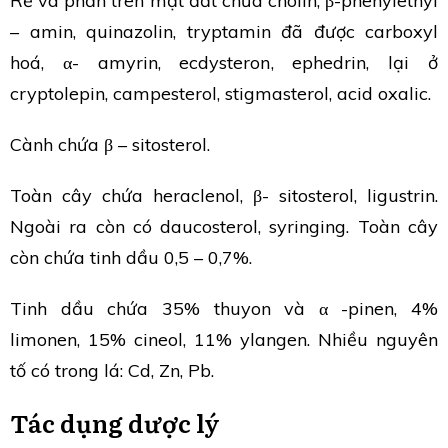
Rễ và phần trên mặt đất chứa cholin, β-phenylethyl
– amin, quinazolin, tryptamin đã được carboxyl
hoá, α- amyrin, ecdysteron, ephedrin, lại ở
cryptolepin, campesterol, stigmasterol, acid oxalic.
Cành chứa β – sitosterol.
Toàn cây chứa heraclenol, β- sitosterol, ligustrin.
Ngoài ra còn có daucosterol, syringing. Toàn cây
còn chứa tinh dầu 0,5 – 0,7%.
Tinh dầu chứa 35% thuyon và α -pinen, 4%
limonen, 15% cineol, 11% ylangen. Nhiều nguyên
tố có trong lá: Cd, Zn, Pb.
Tác dụng dược lý