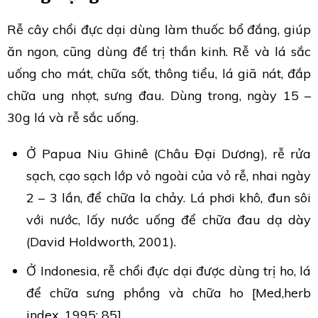
Rễ cây chổi đực dại dùng làm thuốc bổ đắng, giúp
ăn ngon, cũng dùng để trị thần kinh. Rễ và lá sắc
uống cho mát, chữa sốt, thông tiểu, lá giã nát, đắp
chữa ung nhọt, sưng đau. Dùng trong, ngày 15 –
30g lá và rễ sắc uống.
Ở Papua Niu Ghinê (Châu Đại Dương), rễ rửa
sạch, cạo sạch lớp vỏ ngoài của vỏ rễ, nhai ngày
2 – 3 lần, để chữa la chảy. Lá phơi khô, đun sôi
với nước, lấy nước uống để chữa đau dạ dày
(David Holdworth, 2001).
Ở Indonesia, rễ chổi đực dại được dùng trị ho, lá
để chữa sưng phồng và chữa ho [Med,herb
index, 1995: 85].