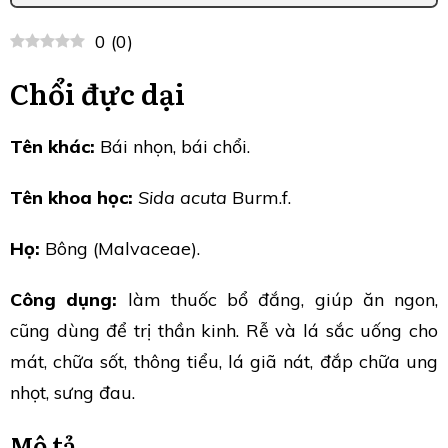
0
(
0
)
Chổi đực dại
Tên khác:
Bái nhọn, bái chổi.
Tên khoa học:
Sida acuta
Burm.f.
Họ:
Bông (Malvaceae).
Công dụng:
làm thuốc bổ đắng, giúp ăn ngon,
cũng dùng để trị thần kinh. Rễ và lá sắc uống cho
mát, chữa sốt, thông tiểu, lá giã nát, đắp chữa ung
nhọt, sưng đau.
Mô tả