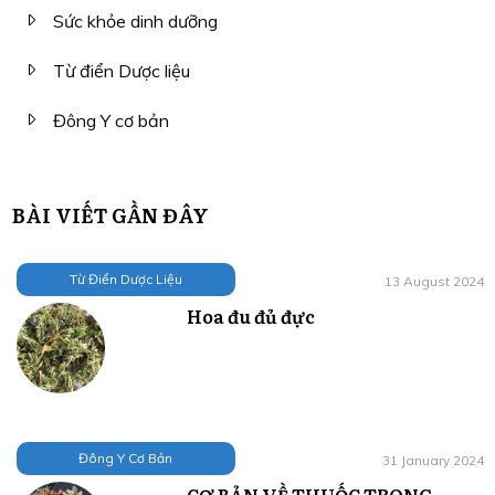
Sức khỏe dinh dưỡng
Từ điển Dược liệu
Đông Y cơ bản
BÀI VIẾT GẦN ĐÂY
Từ Điển Dược Liệu
13 August 2024
Hoa đu đủ đực
Đông Y Cơ Bản
31 January 2024
CƠ BẢN VỀ THUỐC TRONG