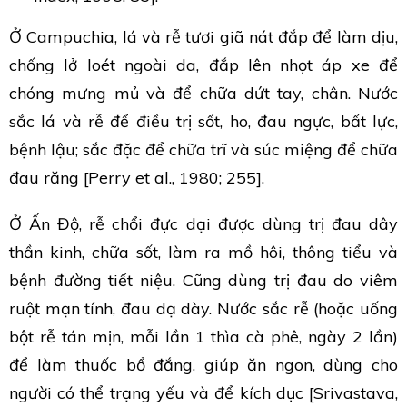
Ở Campuchia, lá và rễ tươi giã nát đắp để làm dịu,
chống lở loét ngoài da, đắp lên nhọt áp xe để
chóng mưng mủ và để chữa dứt tay, chân. Nước
sắc lá và rễ để điều trị sốt, ho, đau ngực, bất lực,
bệnh lậu; sắc đặc để chữa trĩ và súc miệng để chữa
đau răng [Perry et al., 1980; 255].
Ở Ấn Độ, rễ chổi đực dại được dùng trị đau dây
thần kinh, chữa sốt, làm ra mồ hôi, thông tiểu và
bệnh đường tiết niệu. Cũng dùng trị đau do viêm
ruột mạn tính, đau dạ dày. Nước sắc rễ (hoặc uống
bột rễ tán mịn, mỗi lần 1 thìa cà phê, ngày 2 lần)
để làm thuốc bổ đắng, giúp ăn ngon, dùng cho
người có thể trạng yếu và để kích dục [Srivastava,