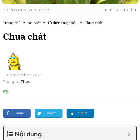
10 NOVEMBER 2022
0
BÌNH LUẬN
Trang chủ
Bài viết
Từ điển Dược liệu
Chua chát
Chua chát
10 November 2022
Tác giả:
Thuc
Share
Tweet
Share
Nội dung