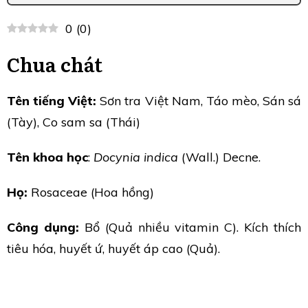
0
(
0
)
Chua chát
Tên tiếng Việt:
Sơn tra Việt Nam, Táo mèo, Sán sá
(Tày), Co sam sa (Thái)
Tên khoa học
:
Docynia indica
(Wall.) Decne.
Họ:
Rosaceae (Hoa hồng)
Công dụng:
Bổ (Quả nhiều vitamin C). Kích thích
tiêu hóa, huyết ứ, huyết áp cao (Quả).