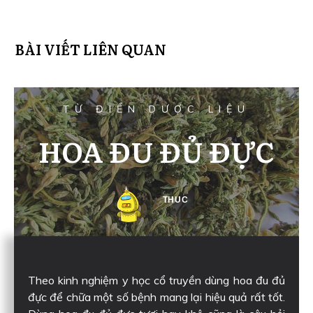
BÀI VIẾT LIÊN QUAN
TỪ ĐIỂN DƯỢC LIỆU
HOA ĐU ĐỦ ĐỰC
THUC
Theo kinh nghiệm y học cổ truyền dùng hoa đu đủ
đực để chữa một số bệnh mang lại hiệu quả rất tốt.