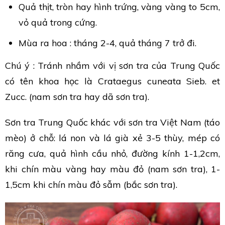
Quả thịt, tròn hay hình trứng, vàng vàng to 5cm,
vỏ quả trong cứng.
Mùa ra hoa : tháng 2-4, quả tháng 7 trở đi.
Chú ý : Tránh nhầm với vị sơn tra của Trung Quốc
có tên khoa học là Crataegus cuneata Sieb. et
Zucc. (nam sơn tra hay dã sơn tra).
Sơn tra Trung Quốc khác với sơn tra Việt Nam (táo
mèo) ở chỗ: lá non và lá già xẻ 3-5 thùy, mép có
răng cưa, quả hình cầu nhỏ, đường kính 1-1,2cm,
khi chín màu vàng hay màu đỏ (nam sơn tra), 1-
1,5cm khi chín màu đỏ sẫm (bắc sơn tra).