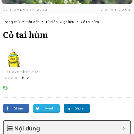
10 NOVEMBER 2022
0
BÌNH LUẬN
Trang chủ
Bài viết
Từ điển Dược liệu
Cỏ tai hùm
Cỏ tai hùm
10 November 2022
Tác giả:
Thuc
Share
Tweet
Share
Nội dung