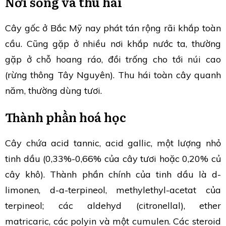
Nơi sống và thu hái
Cây gốc ở Bắc Mỹ nay phát tán rộng rãi khắp toàn
cầu. Cũng gặp ở nhiều nơi khắp nước ta, thường
gặp ở chỗ hoang ráo, đồi trống cho tới núi cao
(rừng thông Tây Nguyên). Thu hái toàn cây quanh
năm, thường dùng tươi.
Thành phần hoá học
Cây chứa acid tannic, acid gallic, một lượng nhỏ
tinh dầu (0,33%-0,66% của cây tươi hoặc 0,20% củ
cây khô). Thành phần chính của tinh dầu là d-
limonen, d-a-terpineol, methylethyl-acetat của
terpineol; các aldehyd (citronellal), ether
matricaric, các polyin và một cumulen. Các steroid