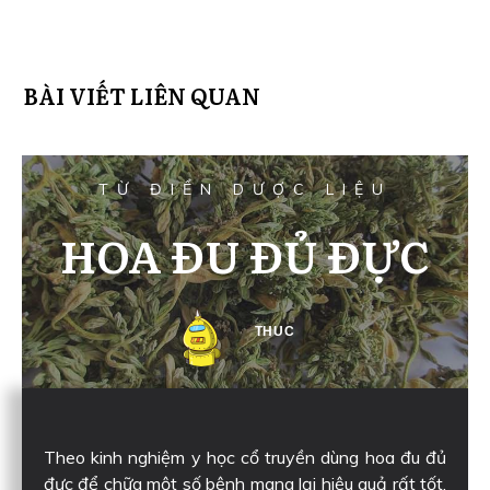
BÀI VIẾT LIÊN QUAN
TỪ ĐIỂN DƯỢC LIỆU
HOA ĐU ĐỦ ĐỰC
THUC
Theo kinh nghiệm y học cổ truyền dùng hoa đu đủ
đực để chữa một số bệnh mang lại hiệu quả rất tốt.