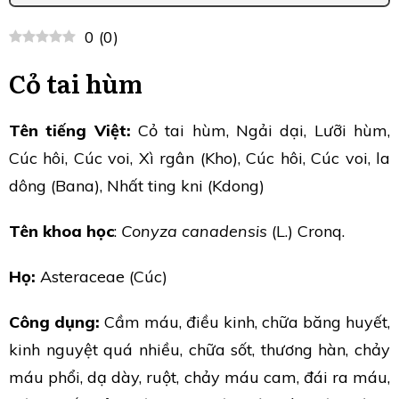
0
(
0
)
Cỏ tai hùm
Tên tiếng Việt:
Cỏ tai hùm, Ngải dại, Lưỡi hùm,
Cúc hôi, Cúc voi, Xì rgân (Kho), Cúc hôi, Cúc voi, la
dông (Bana), Nhất ting kni (Kdong)
Tên khoa học
:
Conyza canadensis
(L.) Cronq.
Họ:
Asteraceae (Cúc)
Công dụng:
Cầm máu, điều kinh, chữa băng huyết,
kinh nguyệt quá nhiều, chữa sốt, thương hàn, chảy
máu phổi, dạ dày, ruột, chảy máu cam, đái ra máu,