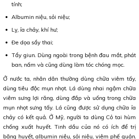
tính;
Albumin niệu, sỏi niệu;
Lỵ, ỉa chảy, khí hư;
Ðe dọa sẩy thai;
Tẩy giun. Dùng ngoài trong bệnh đau mắt, phát
ban, nấm và cũng dùng làm tóc chóng mọc.
Ở nước ta, nhân dân thường dùng chữa viêm tấy,
dùng tiêu độc mụn nhọt. Lá dùng nhai ngậm chữa
viêm sưng lợi răng, dùng đắp và uống trong chữa
mụn nhọt sưng tấy. Lá cũng được sử dụng chữa ỉa
chảy có kết quả. Ở Mỹ, người ta dùng Cỏ tai hùm
chống xuất huyết. Tinh dầu của nó có ích để trị
băng huyết, albumin niệu, sỏi niệu, viêm phế quản.