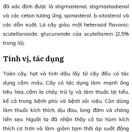
đã xác định được là stigmastenol, stigmastadienol
và các ceton tương ứng, spinasterol, b-sitosterol và
các dẫn xuất. Lá cây giàu một heterosid flavonic:
scutellaroside, glucuronide của scutellarein (2,5%
trong lá).
Tính vị, tác dụng
Toàn cây, hạt và tinh dầu lấy từ cây đều có tác
dụng cầm máu. Cây có tác dụng làm mạnh ống
tiêu hóa, cầm ỉa chảy, trừ lỵ và làm thuốc lợi tiểu,
kể cả trong bệnh phù và bệnh sỏi niệu. Còn dùng
làm thuốc kích thích, dịu đau, long đờm và chóng
liền sẹo. Người ta đã nhận thấy cỏ tai hùm kích
thích cơ trơn và làm giảm tạm thời áp suất động