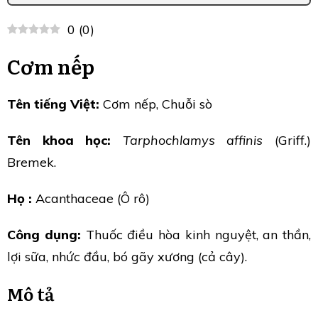
0
(
0
)
Cơm nếp
Tên tiếng Việt:
Cơm nếp, Chuỗi sò
Tên khoa học:
Tarphochlamys affinis
(Griff.)
Bremek.
Họ :
Acanthaceae (Ô rô)
Công dụng:
Thuốc điều hòa kinh nguyệt, an thần,
lợi sữa, nhức đầu, bó gãy xương (cả cây).
Mô tả