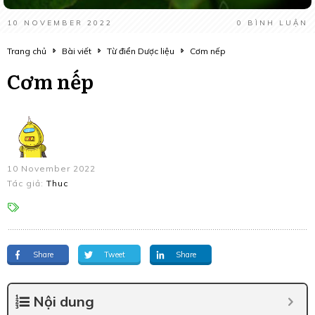
10 NOVEMBER 2022
0
BÌNH LUẬN
Trang chủ
Bài viết
Từ điển Dược liệu
Cơm nếp
Cơm nếp
10 November 2022
Tác giả:
Thuc
Share
Tweet
Share
Nội dung