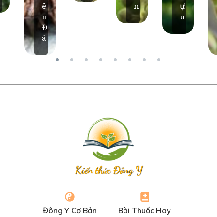
ê
n
ự
n
u
Đ
á
Kiến thức Đông Y
Đông Y Cơ Bản
Bài Thuốc Hay