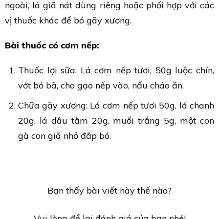
ngoài, lá giã nát dùng riêng hoặc phối hợp với các
vị thuốc khác để bó gãy xương.
Bài thuốc có cơm nếp:
Thuốc lợi sữa: Lá cơm nếp tươi, 50g luộc chín,
vớt bỏ bã, cho gạo nếp vào, nấu cháo ăn.
Chữa gãy xương: Lá cơm nếp tươi 50g, lá chanh
20g, lá dâu tằm 20g, muối trắng 5g, một con
gà con giã nhỏ đắp bó.
Bạn thấy bài viết này thế nào?
Vui lòng để lại đánh giá của bạn nhé!