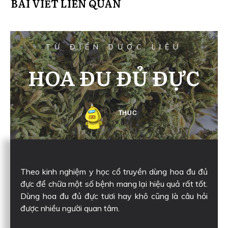
BÀI VIẾT LIÊN QUAN
TỪ ĐIỂN DƯỢC LIỆU
HOA ĐU ĐỦ ĐỰC
THUC
Theo kinh nghiệm y học cổ truyền dùng hoa đu đủ
đực để chữa một số bệnh mang lại hiệu quả rất tốt.
Dùng hoa đu đủ đực tươi hay khô cũng là câu hỏi
được nhiều người quan tâm.