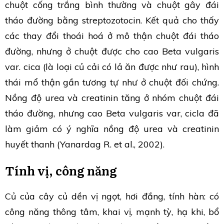
chuột cống trắng bình thường và chuột gây đái
tháo đường bằng streptozotocin. Kết quả cho thấy
các thay đổi thoái hoá ở mô thận chuột đái tháo
đường, nhưng ở chuột được cho cao Beta vulgaris
var. cica (là loại củ cải có lả ăn được như rau), hình
thái mổ thận gần tương tự như ở chuột đối chứng.
Nồng độ urea và creatinin tăng ở nhóm chuột đái
tháo đường, nhưng cao Beta vulgaris var, cicla đã
làm giảm có ý nghĩa nồng độ urea và creatinin
huyết thanh (Yanardag R. et al., 2002).
Tính vị, công năng
Củ của cây củ dền vị ngọt, hơi đắng, tính hàn: có
công năng thông tâm, khai vị, mạnh tỳ, hạ khi, bổ