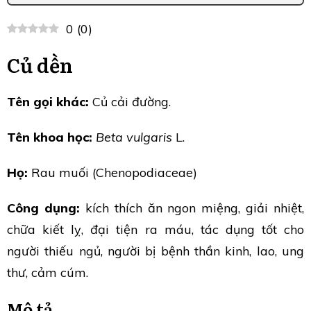
0
(
0
)
Củ dền
Tên gọi khác:
Củ cải đường.
Tên khoa học:
Beta vulgaris
L.
Họ:
Rau muối (Chenopodiaceae)
Công dụng:
kích thích ăn ngon miệng, giải nhiệt,
chữa kiết lỵ, đại tiện ra máu, tác dụng tốt cho
người thiếu ngủ, người bị bệnh thần kinh, lao, ung
thư, cảm cúm.
Mô tả