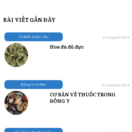
BÀI VIẾT GẦN ĐÂY
Từ Điển Dược Liệu
13 August 2024
Hoa đu đủ đực
Đông Y Cơ Bản
31 January 2024
CƠ BẢN VỀ THUỐC TRONG
ĐÔNG Y