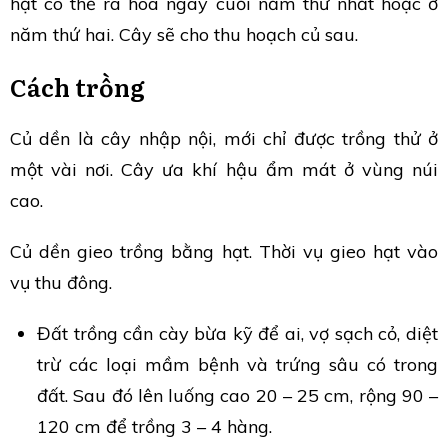
hạt có thể ra hoa ngày cuối năm thứ nhất hoặc ở
năm thứ hai. Cây sẽ cho thu hoạch củ sau.
Cách trồng
Củ dền là cây nhập nội, mới chỉ được trồng thử ở
một vài nơi. Cây ưa khí hậu ẩm mát ở vùng núi
cao.
Củ dền gieo trồng bằng hạt. Thời vụ gieo hạt vào
vụ thu đông.
Đất trồng cần cày bừa kỹ để ai, vợ sạch cỏ, diệt
trừ các loại mầm bệnh và trứng sâu có trong
đất. Sau đó lên luống cao 20 – 25 cm, rộng 90 –
120 cm để trồng 3 – 4 hàng.