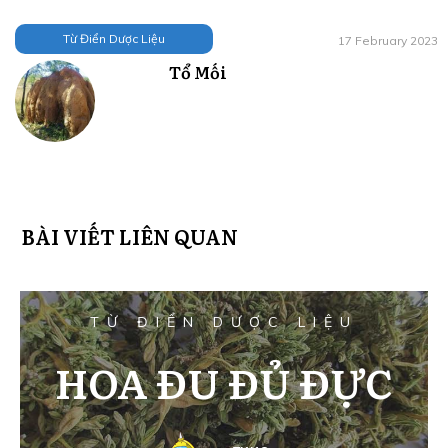
Từ Điển Dược Liệu
17 February 2023
Tổ Mối
BÀI VIẾT LIÊN QUAN
TỪ ĐIỂN DƯỢC LIỆU
HOA ĐU ĐỦ ĐỰC