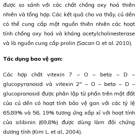
được so sánh với các chất chống oxy hoá thiên
nhiên và tổng hợp. Các kết quả cho va thầy, củ dền
có thể cung cấp một nguồn thiên nhiên các hoạt
tính chống oxy hoá và kháng acetylcholinesterase
và là nguồn cung cấp prolin (Sacan O. et al. 2010).
Tác dụng bao vệ gan:
Các hợp chất vitexin 7 – O – beta – D –
glucopyranosid và vitexin 2″ – O – beta – D –
glucopranosid được phân lập từ phần trên mặt đất
của củ dền có hoạt tính bảo vệ gan với các tỷ lệ
65,89% và 56, 19% tương ứng xấp xỉ với hoạt tính
của silibinin (69,8%) được dùng làm đối chứng
dương tính (Kim L. et al., 2004).