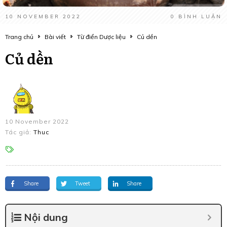
10 NOVEMBER 2022
0
BÌNH LUẬN
Trang chủ
Bài viết
Từ điển Dược liệu
Củ dền
Củ dền
10 November 2022
Tác giả:
Thuc
Share
Tweet
Share
Nội dung