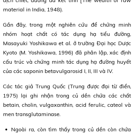
dịch chiết, đường đã kết tinh [The wealth of raw
material in India, 1948).
Gần đây, trong một nghiên cứu để chứng minh
nhóm hoạt chất có tác dụng hạ tiểu đường,
Masayuki Yoshikawa et al. ở trường Đại học Dược
Kyoto (M. Yoshikawa, 1996) đã phân lập, xác định
cấu trúc và chứng minh tác dụng hạ đường huyết
của các saponin betavulgarosid I, II, III và IV.
Các tác giả Trung Quốc (Trung được đại từ điển,
1975) lại ghi nhận trong củ dền chứa các chất
betain, cholin, vulgaxanthin, acid ferulic, cateol và
men transglutaminase.
Ngoài ra, còn tìm thấy trong củ dền còn chứa