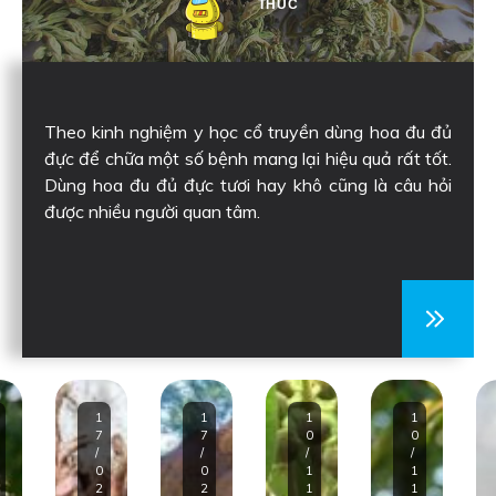
THUC
Theo kinh nghiệm y học cổ truyền dùng hoa đu đủ
đực để chữa một số bệnh mang lại hiệu quả rất tốt.
Dùng hoa đu đủ đực tươi hay khô cũng là câu hỏi
được nhiều người quan tâm.
1
1
1
1
7
7
0
0
/
/
/
/
0
0
1
1
2
2
1
1