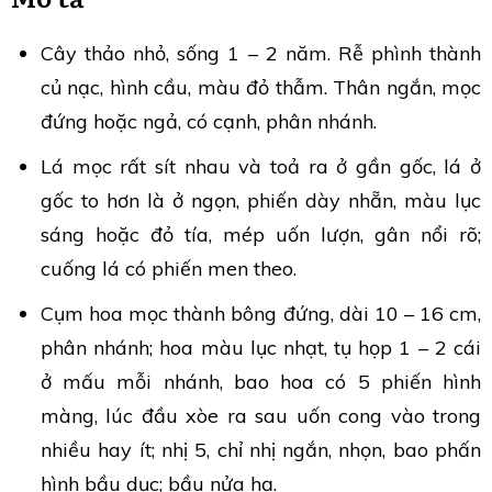
Cây thảo nhỏ, sống 1 – 2 năm. Rễ phình thành
củ nạc, hình cầu, màu đỏ thẫm. Thân ngắn, mọc
đứng hoặc ngả, có cạnh, phân nhánh.
Lá mọc rất sít nhau và toả ra ở gần gốc, lá ở
gốc to hơn là ở ngọn, phiến dày nhẵn, màu lục
sáng hoặc đỏ tía, mép uốn lượn, gân nổi rõ;
cuống lá có phiến men theo.
Cụm hoa mọc thành bông đứng, dài 10 – 16 cm,
phân nhánh; hoa màu lục nhạt, tụ họp 1 – 2 cái
ở mấu mỗi nhánh, bao hoa có 5 phiến hình
màng, lúc đầu xòe ra sau uốn cong vào trong
nhiều hay ít; nhị 5, chỉ nhị ngắn, nhọn, bao phấn
hình bầu dục; bầu nửa hạ.