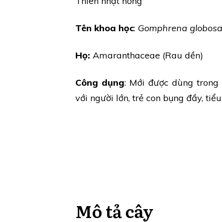
Thiên nhật hồng
Tên khoa học
:
Gomphrena globos
Họ:
Amaranthaceae (Rau dền)
Công dụng
: Mới được dùng trong
với người lớn, trẻ con bụng đầy, tiể
Mô tả cây