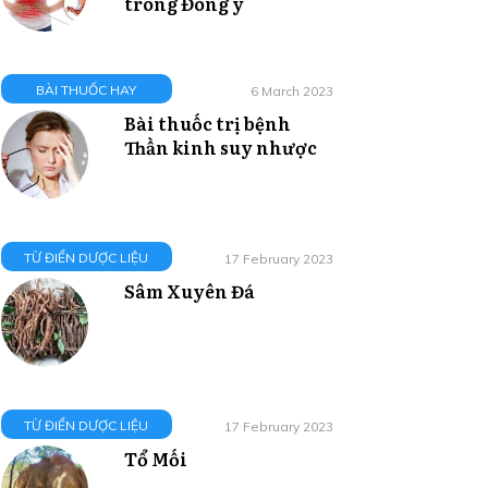
trong Đông y
BÀI THUỐC HAY
6 March 2023
Bài thuốc trị bệnh
Thần kinh suy nhược
TỪ ĐIỂN DƯỢC LIỆU
17 February 2023
Sâm Xuyên Đá
TỪ ĐIỂN DƯỢC LIỆU
17 February 2023
Tổ Mối