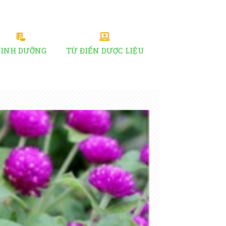
DINH DƯỠNG
TỪ ĐIỂN DƯỢC LIỆU