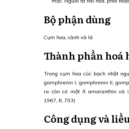
mọc. Người ta hái hoa, phơi hoặ
Bộ phận dùng
Cụm hoa, cành và lá
Thành phần hoá 
Trong cụm hoa cúc bạch nhật ngườ
gomphrenin I, gomphrenin II, gomp
ra còn có một ít amaranthin và i
1967, 6, 703)
Công dụng và liề