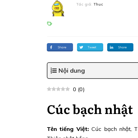
Tác giả:
Thuc
Share
Tweet
Share
Nội dung
0
(
0
)
Cúc bạch nhật
Tên tiếng Việt:
Cúc bạch nhật, T