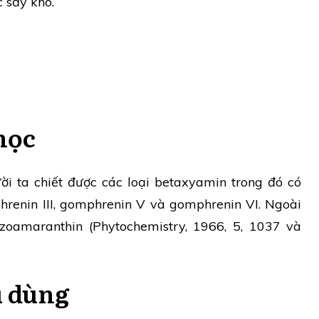
c sấy khô.
học
i ta chiết được các loại betaxyamin trong đó có
hrenin III, gomphrenin V và gomphrenin VI. Ngoài
zoamaranthin (Phytochemistry, 1966, 5, 1037 và
u dùng