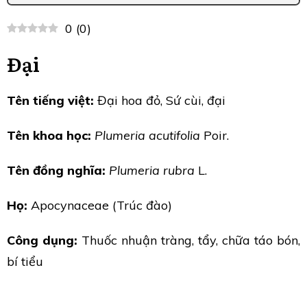
0
(
0
)
Đại
Tên tiếng việt:
Đại hoa đỏ, Sứ cùi, đại
Tên khoa học:
Plumeria acutifolia
Poir.
Tên đồng nghĩa:
Plumeria rubra
L.
Họ:
Apocynaceae (Trúc đào)
Công dụng:
Thuốc nhuận tràng, tẩy, chữa táo bón,
bí tiểu