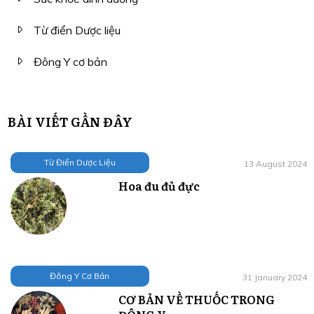
Từ điển Dược liệu
Đông Y cơ bản
BÀI VIẾT GẦN ĐÂY
Từ Điển Dược Liệu
13 August 2024
Hoa đu đủ đực
Đông Y Cơ Bản
31 January 2024
CƠ BẢN VỀ THUỐC TRONG