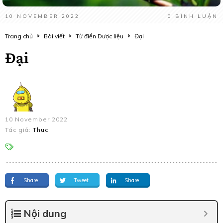
10 NOVEMBER 2022
0
BÌNH LUẬN
Trang chủ
Bài viết
Từ điển Dược liệu
Đại
Đại
10 November 2022
Tác giả:
Thuc
Share
Tweet
Share
Nội dung