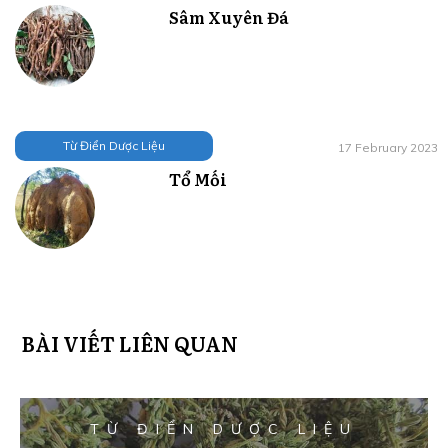
Sâm Xuyên Đá
Từ Điển Dược Liệu
17 February 2023
Tổ Mối
BÀI VIẾT LIÊN QUAN
TỪ ĐIỂN DƯỢC LIỆU