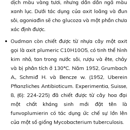
dịch màu vàng tươi, nhưng dần dần ngả màu
xanh lục. Dưới tác dụng của axit loãng và đun
sôi, agoniađin sẽ cho glucoza và một phần chưa
xác định được.
Oudman còn chiết được từ nhựa cây một axit
gọi là axit plumeric C10H10O5, có tinh thể hình
kim nhỏ, tan trong nước sôi, rượu và ête, chảy
và bị phân tích ở 130°C. Năm 1952, Grumbach
A., Schmiđ H. và Bencze w. (1952, Uberein
Pfianzliches Antibioticum. Experimentia, Suisse,
8, (6): 224-225) đã chiết được từ cây hoa đại
một chất kháng sinh mới đặt tên là
funvoplumierin có tác dụng ức chế sự lớn lên
của một số giống Mycobacterium tuberculosis.