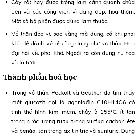
Cây rất hay được trồng làm cảnh quanh chùa
đền và các công viên vì dáng đẹp, hoa thơm.
Một số bộ phận được dùng làm thuốc.
Vỏ thân đẽo về sao vàng mà dùng, có khi phơi
khô để dành, vỏ rễ cũng dùng như vỏ thân. Hoa
đại hái về, phơi khô. Ngoài ra còn dùng nụ hoa
và lá tươi.
Thành phần hoá học
Trong vỏ thân, Peckolt và Geuther đã tìm thấy
một glucozit gọi là agoniađin C10H14O6 có
tinh thể hình kim mềm, chảy ở 155°C, ít tan
trong nước, trong rượu, trong sunfua cacbon, ête
và benáa, tan trong axit nitric và sunfuric. Dung