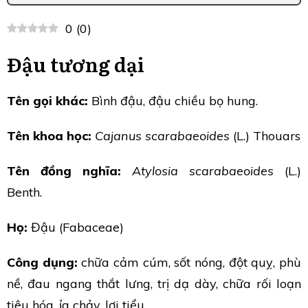
0
(
0
)
Đậu tương dại
Tên gọi khác:
Bình đậu, đậu chiều bọ hung.
Tên khoa học:
Cajanus scarabaeoides
(L.) Thouars
Tên đồng nghĩa:
Atylosia scarabaeoides
(L.)
Benth.
Họ:
Đậu (Fabaceae)
Công dụng:
chữa cảm cúm, sốt nóng, đột quỵ, phù
nề, đau ngang thắt lưng, trị dạ dày, chữa rối loạn
tiêu hóa, ỉa chảy, lợi tiểu.