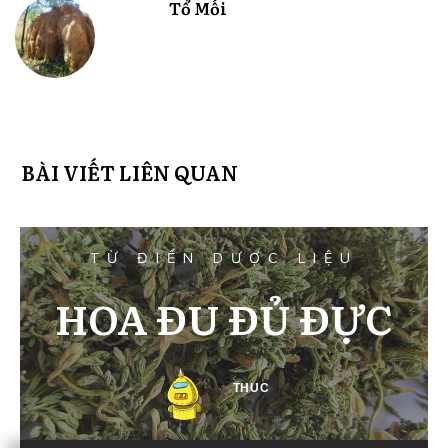
Tổ Mối
BÀI VIẾT LIÊN QUAN
TỪ ĐIỂN DƯỢC LIỆU
HOA ĐU ĐỦ ĐỰC
THUC