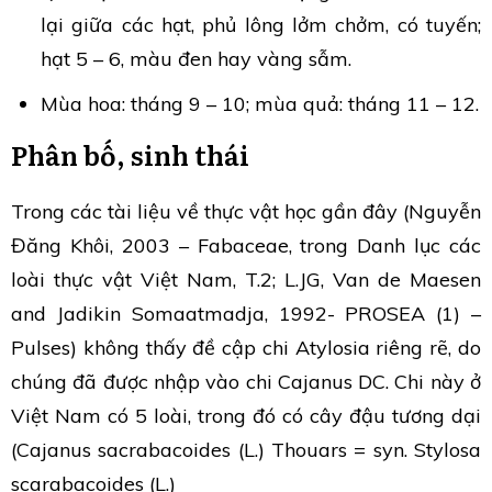
lại giữa các hạt, phủ lông lởm chởm, có tuyến;
hạt 5 – 6, màu đen hay vàng sẫm.
Mùa hoa: tháng 9 – 10; mùa quả: tháng 11 – 12.
Phân bố, sinh thái
Trong các tài liệu về thực vật học gần đây (Nguyễn
Đăng Khôi, 2003 – Fabaceae, trong Danh lục các
loài thực vật Việt Nam, T.2; L.JG, Van de Maesen
and Jadikin Somaatmadja, 1992- PROSEA (1) –
Pulses) không thấy đề cập chi Atylosia riêng rẽ, do
chúng đã được nhập vào chi Cajanus DC. Chi này ở
Việt Nam có 5 loài, trong đó có cây đậu tương dại
(Cajanus sacrabacoides (L.) Thouars = syn. Stylosa
scarabacoides (L.)