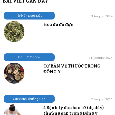
BÀI VIẾT GẦN ĐÂY
Từ Điển Dược Liệu
13 August 2024
Hoa đu đủ đực
Đông Y Cơ Bản
31 January 2024
CƠ BẢN VỀ THUỐC TRONG
ĐÔNG Y
Các Bệnh Thường Gặp
2 August 2023
4 Bệnh lý đau bao tử (dạ dày)
thường gặp trong Đông y