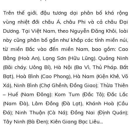
Trên thế giới, đậu tương dại phân bố khá rộng
vùng nhiệt đới châu Á, châu Phi và cả châu Đại
Dương. Tại Việt Nam, theo Nguyễn Đăng Khôi, loài
này cũng phân bố gần như khắp các tỉnh miền núi,
từ miền Bắc vào đến miền Nam, bao gồm: Cao
Bằng (Hoà An), Lạng Sơn (Hữu Lũng). Quảng Ninh
(Bãi cháy. Uông Bí), Hà Nội (Ba Vì, Thủ Pháp. Bất
Bạt), Hoà Bình (Cao Phong), Hà Nam (Kiện Khê, Võ
Xá), Ninh Bình (Chợ Ghềnh, Đồng Giao); Thừa Thiên
– Huế (Nam Đông): Kom Tum (Đắc Tô); Đắc Lắc
(Nam Đà), Lâm Đồng (Đà Lạt), Khánh Hoà (Cầu
Đá); Ninh Thuận (Cà Ná); Đồng Nai (Định Quán);
Tây Ninh (Bà Đen); Kiên Giang Bạc Liêu…