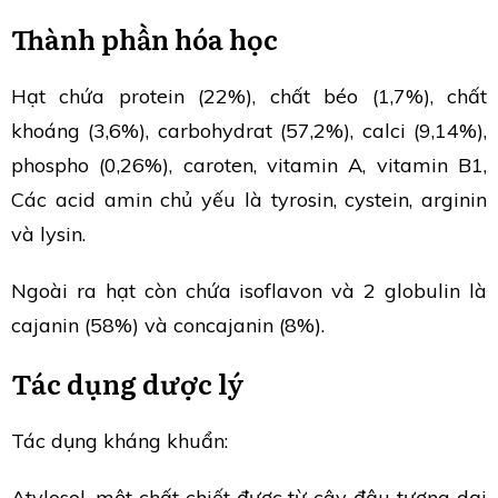
Thành phần hóa học
Hạt chứa protein (22%), chất béo (1,7%), chất
khoáng (3,6%), carbohydrat (57,2%), calci (9,14%),
phospho (0,26%), caroten, vitamin A, vitamin B1,
Các acid amin chủ yếu là tyrosin, cystein, arginin
và lysin.
Ngoài ra hạt còn chứa isoflavon và 2 globulin là
cajanin (58%) và concajanin (8%).
Tác dụng dược lý
Tác dụng kháng khuẩn:
Atylosol, một chất chiết được từ cây đậu tương dại