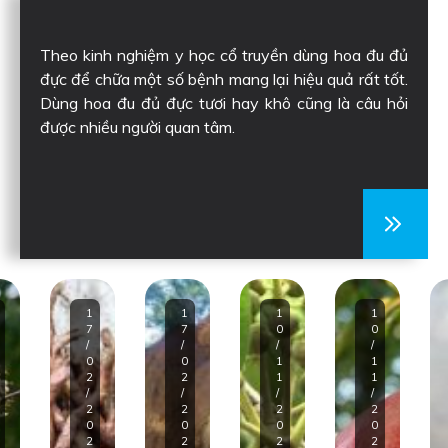
Theo kinh nghiệm y học cổ truyền dùng hoa đu đủ
đực để chữa một số bệnh mang lại hiệu quả rất tốt.
Dùng hoa đu đủ đực tươi hay khô cũng là câu hỏi
được nhiều người quan tâm.
1
1
1
1
7
7
0
0
/
/
/
/
0
0
1
1
2
2
1
1
/
/
/
/
2
2
2
2
0
0
0
0
2
2
2
2