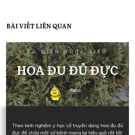
BÀI VIẾT LIÊN QUAN
TỪ ĐIỂN DƯỢC LIỆU
HOA ĐU ĐỦ ĐỰC
THUC
Theo kinh nghiệm y học cổ truyền dùng hoa đu đủ
đực để chữa một số bệnh mang lại hiệu quả rất tốt.