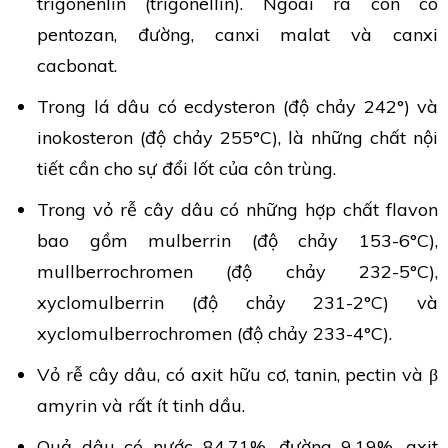
trigonenlin (trigonellin). Ngoài ra còn có
pentozan, đường, canxi malat và canxi
cacbonat.
Trong lá dâu có ecdysteron (độ chảy 242°) và
inokosteron (độ chảy 255°C), là những chất nội
tiết cần cho sự đổi lốt của côn trùng.
Trong vỏ rễ cây dâu có những hợp chất flavon
bao gồm mulberrin (độ chảy 153-6°C),
mullberrochromen (độ chảy 232-5°C),
xyclomulberrin (độ chảy 231-2°C) và
xyclomulberrochromen (độ chảy 233-4°C).
Vỏ rễ cây dâu, có axit hữu cơ, tanin, pectin và β
amyrin và rất ít tinh dầu.
Quả dâu có nước 84,71%, đường 9,19%, axit