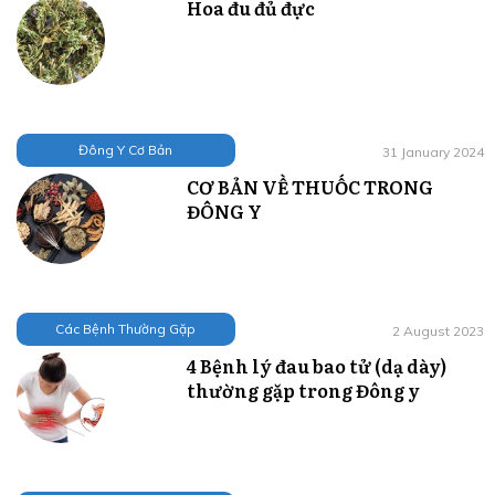
Hoa đu đủ đực
Đông Y Cơ Bản
31 January 2024
CƠ BẢN VỀ THUỐC TRONG
ĐÔNG Y
Các Bệnh Thường Gặp
2 August 2023
4 Bệnh lý đau bao tử (dạ dày)
thường gặp trong Đông y