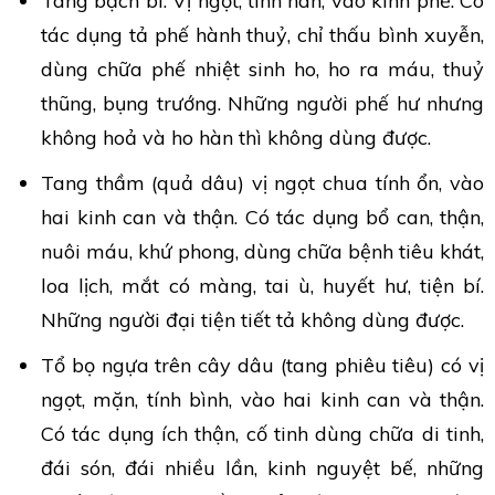
Tang bạch bì: Vị ngọt, tính hàn, vào kinh phế. Có
tác dụng tả phế hành thuỷ, chỉ thấu bình xuyễn,
dùng chữa phế nhiệt sinh ho, ho ra máu, thuỷ
thũng, bụng trướng. Những người phế hư nhưng
không hoả và ho hàn thì không dùng được.
Tang thầm (quả dâu) vị ngọt chua tính ổn, vào
hai kinh can và thận. Có tác dụng bổ can, thận,
nuôi máu, khứ phong, dùng chữa bệnh tiêu khát,
loa lịch, mắt có màng, tai ù, huyết hư, tiện bí.
Những người đại tiện tiết tả không dùng được.
Tổ bọ ngựa trên cây dâu (tang phiêu tiêu) có vị
ngọt, mặn, tính bình, vào hai kinh can và thận.
Có tác dụng ích thận, cố tinh dùng chữa di tinh,
đái són, đái nhiều lần, kinh nguyệt bế, những