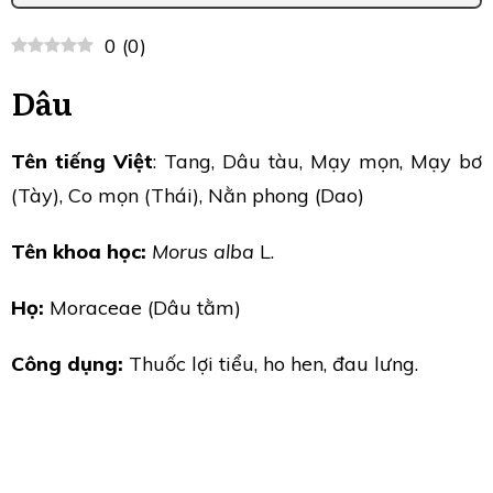
0
(
0
)
Dâu
Tên tiếng Việt
: Tang, Dâu tàu, Mạy mọn, Mạy bơ
(Tày), Co mọn (Thái), Nằn phong (Dao)
Tên khoa học:
Morus alba
L.
Họ:
Moraceae (Dâu tằm)
Công dụng:
Thuốc lợi tiểu, ho hen, đau lưng.