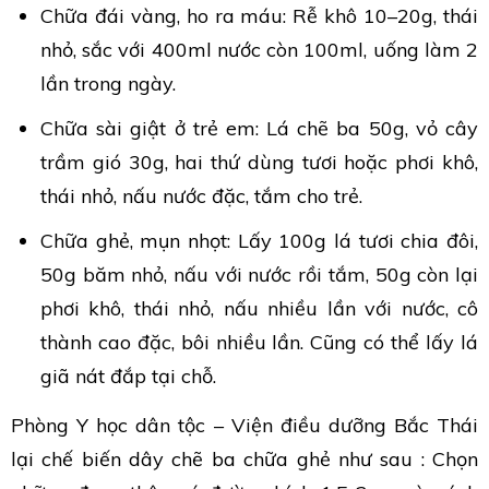
Chữa đái vàng, ho ra máu: Rễ khô 10–20g, thái
nhỏ, sắc với 400ml nước còn 100ml, uống làm 2
lần trong ngày.
Chữa sài giật ở trẻ em: Lá chẽ ba 50g, vỏ cây
trầm gió 30g, hai thứ dùng tươi hoặc phơi khô,
thái nhỏ, nấu nước đặc, tắm cho trẻ.
Chữa ghẻ, mụn nhọt: Lấy 100g lá tươi chia đôi,
50g băm nhỏ, nấu với nước rồi tắm, 50g còn lại
phơi khô, thái nhỏ, nấu nhiều lần với nước, cô
thành cao đặc, bôi nhiều lần. Cũng có thể lấy lá
giã nát đắp tại chỗ.
Phòng Y học dân tộc – Viện điều dưỡng Bắc Thái
lại chế biến dây chẽ ba chữa ghẻ như sau : Chọn