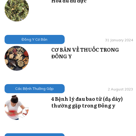
Hoa đu đủ đực
Đông Y Cơ Bản
31 January 2024
CƠ BẢN VỀ THUỐC TRONG
ĐÔNG Y
Các Bệnh Thường Gặp
2 August 2023
4 Bệnh lý đau bao tử (dạ dày)
thường gặp trong Đông y