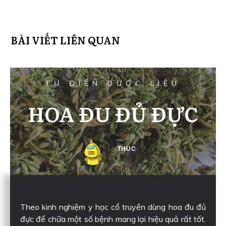
BÀI VIẾT LIÊN QUAN
TỪ ĐIỂN DƯỢC LIỆU
HOA ĐU ĐỦ ĐỰC
THUC
Theo kinh nghiệm y học cổ truyền dùng hoa đu đủ
đực để chữa một số bệnh mang lại hiệu quả rất tốt.