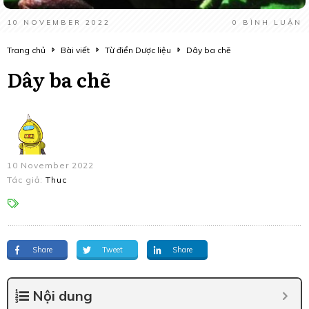
10 NOVEMBER 2022
0
BÌNH LUẬN
Trang chủ
Bài viết
Từ điển Dược liệu
Dây ba chẽ
Dây ba chẽ
10 November 2022
Tác giả:
Thuc
Share
Tweet
Share
Nội dung