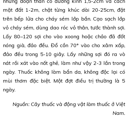
những đoạn thân có đường kính 1,5-2cm và cách
mặt đất 1-2m, chặt từng khúc dài 20-25cm, đặt
trên bếp lửa cho cháy sém lớp bần. Cạo sạch lớp
vỏ cháy sém, dùng dao róc vỏ thân, tước thành sợi.
Lấy 80–120 sợi cho vào xoong hoặc chảo đã đốt
nóng già, đảo đều. Đổ cồn 70° vào cho xâm xấp,
đảo đều trong 5-10 giây. Lấy những sợi đó ra vò
nát rồi xát vào nốt ghẻ, làm như vậy 2-3 lần trong
ngày. Thuốc không làm bẩn da, không độc lại có
mùi thơm đặc biệt. Một đợt điều trị thường là 5
ngày.
Nguồn: Cây thuốc và động vật làm thuốc ở Việt
Nam.