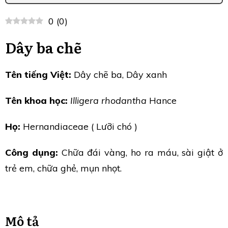
0
(
0
)
Dây ba chẽ
Tên tiếng Việt:
Dây chẽ ba, Dây xanh
Tên khoa học:
Illigera rhodantha
Hance
Họ:
Hernandiaceae ( Lưỡi chó )
Công dụng:
Chữa đái vàng, ho ra máu, sài giật ở
trẻ em, chữa ghẻ, mụn nhọt.
Mô tả