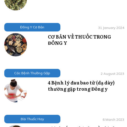
Đông Y Cơ Bản
31 January 2024
CƠ BẢN VỀ THUỐC TRONG
ĐÔNG Y
Các Bệnh Thường Gặp
2 August 2023
4 Bệnh lý đau bao tử (dạ dày)
thường gặp trong Đông y
Bài Thuốc Hay
6 March 2023