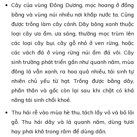
Cây của vùng Đông Dương, mọc hoang ở đồng
bằng và vùng núi nhiều nơi khắp nước ta. Cũng
được trồng làm cây cảnh. Dây bông xanh thuộc
loại cây ưa ẩm, ưa sáng, thường mọc trùm lên
các loại cây bụi, cây gỗ nhỏ ở ven rừng, hoặc
các vách đá ở vùng rừng núi ẩm đá vôi. Cây
sinh trường phát triển gần như quanh năm, mùa
đông lá vẫn xanh, ra hoa quả nhiều, tái sinh tự
nhiên chủ yếu từ hạt. Trồng được bằng dây,
phần thân và gốc còn lại sau khi chặt có khả
năng tái sinh chồi khoẻ.
Thu hái rễ vào mùa hè thu, tách lấy vỏ và bỏ lõi
gỗ. Thu hái dây và lá quanh năm, dùng tươi
hay phơi khô trong râm để dùng dần.