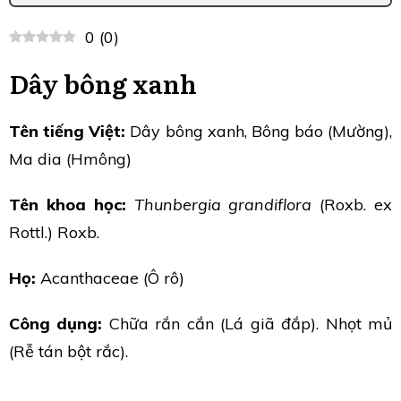
0
(
0
)
Dây bông xanh
Tên tiếng Việt:
Dây bông xanh, Bông báo (Mường),
Ma dia (Hmông)
Tên khoa học:
Thunbergia grandiflora
(Roxb. ex
Rottl.) Roxb.
Họ:
Acanthaceae (Ô rô)
Công dụng:
Chữa rắn cắn (Lá giã đắp). Nhọt mủ
(Rễ tán bột rắc).