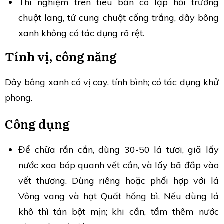
Thí nghiệm trên tiêu bản cô lập hồi trường
chuột lang, tử cung chuột cống trắng, dây bông
xanh không có tác dụng rõ rệt.
Tính vị, công năng
Dây bông xanh có vị cay, tính bình; có tác dụng khử
phong.
Công dụng
Để chữa rắn cắn, dùng 30-50 lá tươi, giã lấy
nước xoa bóp quanh vết cắn, và lấy bã đắp vào
vết thương. Dùng riêng hoặc phối hợp với lá
Vông vang và hạt Quất hồng bì. Nếu dùng lá
khô thì tán bột mịn; khi cần, tẩm thêm nước