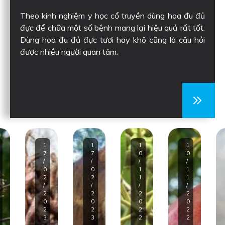
Theo kinh nghiệm y học cổ truyền dùng hoa đu đủ
đực để chữa một số bệnh mang lại hiệu quả rất tốt.
Dùng hoa đu đủ đực tươi hay khô cũng là câu hỏi
được nhiều người quan tâm.
1
1
1
1
7
7
0
0
/
/
/
/
0
0
1
1
2
2
1
1
/
/
/
/
2
2
2
2
0
0
0
0
2
2
2
2
3
3
2
2