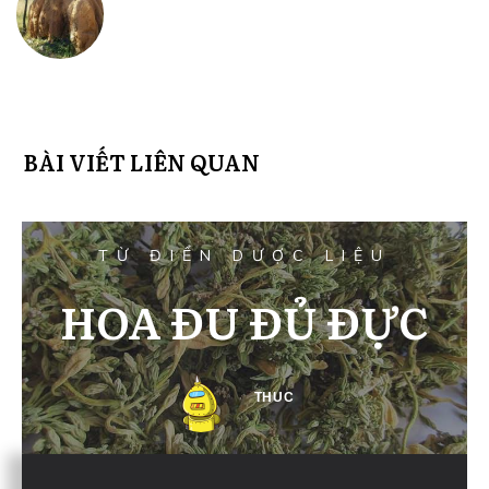
BÀI VIẾT LIÊN QUAN
TỪ ĐIỂN DƯỢC LIỆU
HOA ĐU ĐỦ ĐỰC
THUC