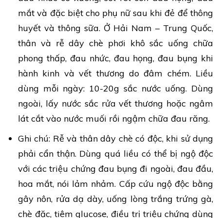
mắt và đặc biệt cho phụ nữ sau khi đẻ để thông
huyết và thông sữa. Ở Hải Nam – Trung Quốc,
thân và rễ dây chè phơi khô sắc uống chữa
phong thấp, đau nhức, đau họng, đau bụng khi
hành kinh và vết thương do đâm chém. Liều
dùng mỗi ngày: 10-20g sắc nước uống. Dùng
ngoài, lấy nước sắc rửa vết thương hoặc ngâm
lát cắt vào nước muối rồi ngậm chữa đau răng.
Ghi chú: Rễ và thân dây chè có độc, khi sử dụng
phải cẩn thận. Dùng quá liều có thể bị ngộ độc
với các triệu chứng đau bụng đi ngoài, đau đầu,
hoa mắt, nói lảm nhảm. Cấp cứu ngộ độc bằng
gây nôn, rửa dạ dày, uống lòng trắng trứng gà,
chè đặc, tiêm glucose, điều trị triệu chứng dùng