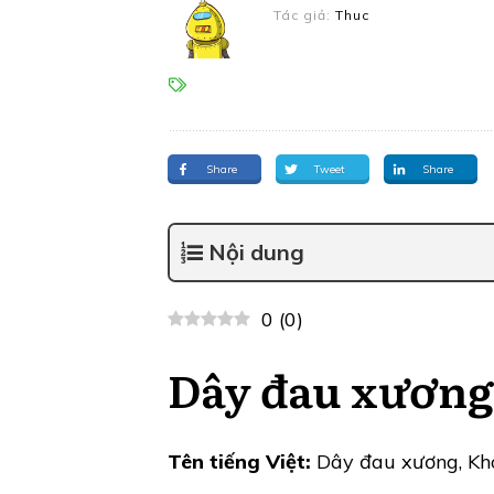
Tác giả:
Thuc
Share
Tweet
Share
Nội dung
0
(
0
)
Dây đau xương
Tên tiếng Việt:
Dây đau xương, Kho