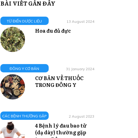
BÀI VIẾT GẦN ĐÂY
TỪ ĐIỂN DƯỢC LIỆU
13 August 2024
Hoa đu đủ đực
ĐÔNG Y CƠ BẢN
31 January 2024
CƠ BẢN VỀ THUỐC
TRONG ĐÔNG Y
CÁC BỆNH THƯỜNG GẶP
2 August 2023
4 Bệnh lý đau bao tử
(dạ dày) thường gặp