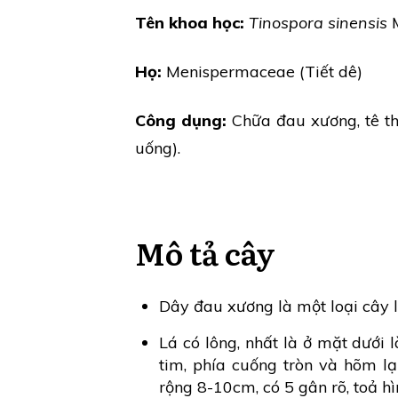
Tên khoa học:
Tinospora sinensis
M
Họ:
Menispermaceae (Tiết dê)
Công dụng:
Chữa đau xương, tê th
uống).
Mô tả cây
Dây đau xương là một loại cây le
Lá có lông, nhất là ở mặt dưới 
tim, phía cuống tròn và hõm lạ
rộng 8-10cm, có 5 gân rõ, toả hì