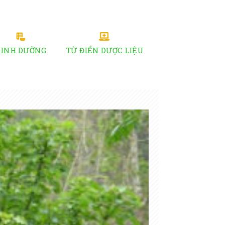
DINH DƯỠNG
TỪ ĐIỂN DƯỢC LIỆU