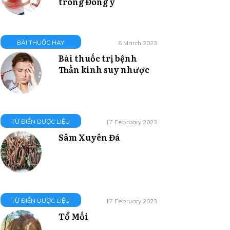
trong Đông y
BÀI THUỐC HAY
6 March 2023
Bài thuốc trị bệnh
Thần kinh suy nhược
TỪ ĐIỂN DƯỢC LIỆU
17 February 2023
Sâm Xuyên Đá
TỪ ĐIỂN DƯỢC LIỆU
17 February 2023
Tổ Mối