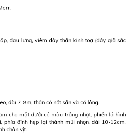
err.
ấp, đau lưng, viêm dây thần kinh toạ (dây giã sắc
o, dài 7-8m, thân có nốt sần và có lông.
làm cho mặt dưới có màu trắng nhạt, phiến lá hình
i, phía đỉnh hẹp lại thành mũi nhọn, dài 10-12cm,
nh chân vịt.