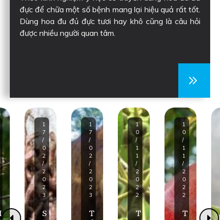
đực để chữa một số bệnh mang lại hiệu quả rất tốt.
Dùng hoa đu đủ đực tươi hay khô cũng là câu hỏi
được nhiều người quan tâm.
1
1
1
1
7
7
0
0
/
/
/
/
0
0
1
1
2
2
1
1
/
/
/
/
2
2
2
2
0
0
0
0
2
2
2
2
3
3
2
2
H
S
T
T
T