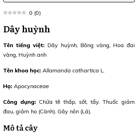
0
(
0
)
Dây huỳnh
Tên tiếng việt:
Dây huỳnh, Bông vàng, Hoa đai
vàng, Huỳnh anh
Tên khoa học:
Allamanda cathartica
L.
Họ:
Apocynaceae
Công dụng:
Chữa tê thấp, sốt, tẩy. Thuốc giảm
đau, giảm ho (Cành). Gây nôn (Lá).
Mô tả cây