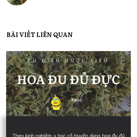
BÀI VIẾT LIÊN QUAN
TỪ ĐIỂN DƯỢC LIỆU
HOA ĐU ĐỦ ĐỰC
THUC
Theo kinh nghiệm y học cổ truyền dùng hoa đu đủ