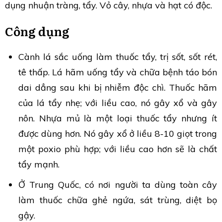
dụng nhuận tràng, tẩy. Vỏ cây, nhựa và hạt có độc.
Công dụng
Cành lá sắc uống làm thuốc tẩy, trị sốt, sốt rét,
tê thấp. Lá hãm uống tẩy và chữa bệnh táo bón
dai dẳng sau khi bị nhiễm độc chì. Thuốc hãm
của lá tẩy nhẹ; với liều cao, nó gây xổ và gây
nôn. Nhựa mủ là một loại thuốc tẩy nhưng ít
được dùng hơn. Nó gây xổ ở liều 8-10 giọt trong
một poxio phù hợp; với liều cao hơn sẽ là chất
tẩy mạnh.
Ở Trung Quốc, có nơi người ta dùng toàn cây
làm thuốc chữa ghẻ ngứa, sát trùng, diệt bọ
gậy.