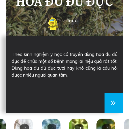
HOA ĐU ĐỦ ĐỰC
THUC
Theo kinh nghiệm y học cổ truyền dùng hoa đu đủ
đực để chữa một số bệnh mang lại hiệu quả rất tốt.
Dùng hoa đu đủ đực tươi hay khô cũng là câu hỏi
được nhiều người quan tâm.
1
1
1
1