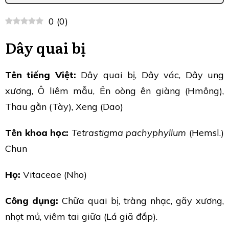
0
(
0
)
Dây quai bị
Tên tiếng Việt:
Dây quai bị, Dây vác, Dây ung
xương, Ô liêm mẫu, Ên oòng ên giàng (Hmông),
Thau gằn (Tày), Xeng (Dao)
Tên khoa học:
Tetrastigma pachyphyllum
(Hemsl.)
Chun
Họ:
Vitaceae (Nho)
Công dụng:
Chữa quai bị, tràng nhạc, gãy xương,
nhọt mủ, viêm tai giữa (Lá giã đắp).