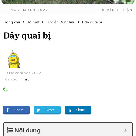
10 NOVEMBER 2022
0
BÌNH LUẬN
Trang chủ
Bài viết
Từ điển Dược liệu
Dây quai bị
Dây quai bị
10 November 2022
Tác giả:
Thuc
Share
Tweet
Share
Nội dung