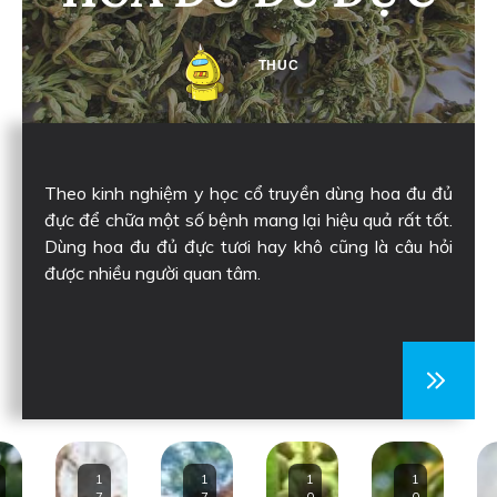
THUC
Theo kinh nghiệm y học cổ truyền dùng hoa đu đủ
đực để chữa một số bệnh mang lại hiệu quả rất tốt.
Dùng hoa đu đủ đực tươi hay khô cũng là câu hỏi
được nhiều người quan tâm.
1
1
1
1