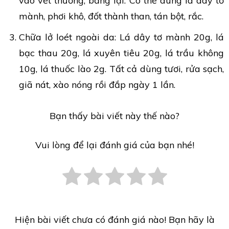
vào vết thương, băng lại. Có thể dùng lá dây tơ
mành, phơi khô, đốt thành than, tán bột, rắc.
Chữa lở loét ngoài da: Lá dây tơ mành 20g, lá
bạc thau 20g, lá xuyên tiêu 20g, lá trầu không
10g, lá thuốc lào 2g. Tất cả dùng tươi, rửa sạch,
giã nát, xào nóng rồi đắp ngày 1 lần.
Bạn thấy bài viết này thế nào?
Vui lòng để lại đánh giá của bạn nhé!
Hiện bài viết chưa có đánh giá nào! Bạn hãy là