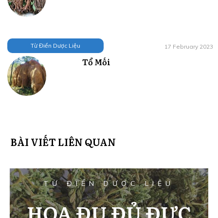
Từ Điển Dược Liệu
17 February 2023
Tổ Mối
BÀI VIẾT LIÊN QUAN
TỪ ĐIỂN DƯỢC LIỆU
HOA ĐU ĐỦ ĐỰC