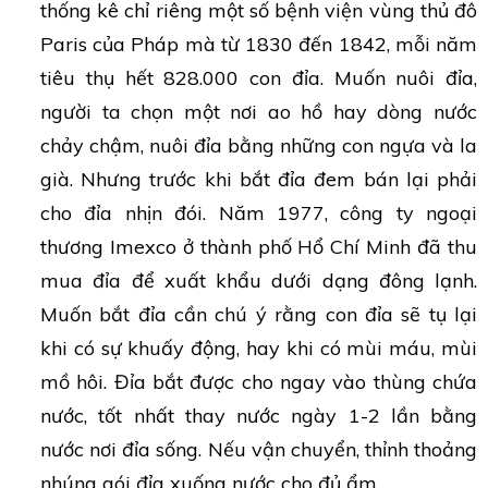
thống kê chỉ riêng một số bệnh viện vùng thủ đô
Paris của Pháp mà từ 1830 đến 1842, mỗi năm
tiêu thụ hết 828.000 con đỉa. Muốn nuôi đỉa,
người ta chọn một nơi ao hồ hay dòng nước
chảy chậm, nuôi đỉa bằng những con ngựa và la
già. Nhưng trước khi bắt đỉa đem bán lại phải
cho đỉa nhịn đói. Năm 1977, công ty ngoại
thương Imexco ở thành phố Hổ Chí Minh đã thu
mua đỉa để xuất khẩu dưới dạng đông lạnh.
Muốn bắt đỉa cần chú ý rằng con đỉa sẽ tụ lại
khi có sự khuấy động, hay khi có mùi máu, mùi
mồ hôi. Đỉa bắt được cho ngay vào thùng chứa
nước, tốt nhất thay nước ngày 1-2 lần bằng
nước nơi đỉa sống. Nếu vận chuyển, thỉnh thoảng
nhúng gói đỉa xuống nước cho đủ ẩm.