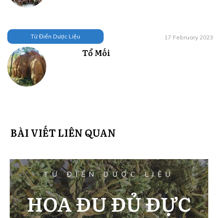
Từ Điển Dược Liệu
17 February 2023
Tổ Mối
BÀI VIẾT LIÊN QUAN
TỪ ĐIỂN DƯỢC LIỆU
HOA ĐU ĐỦ ĐỰC