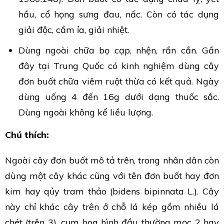
hầu, cổ họng sưng đau, nấc. Còn có tác dụng
giải độc, cầm ỉa, giải nhiệt.
Dùng ngoài chữa bọ cạp, nhện, rắn cắn. Gần
đây tại Trung Quốc có kinh nghiệm dùng cây
đơn buốt chữa viêm ruột thừa có kết quả. Ngày
dùng uống 4 đến 16g dưới dạng thuốc sắc.
Dùng ngoài không kể liều lượng.
Chú thích:
Ngoài cây đơn buốt mô tả trên, trong nhân dân còn
dùng một cây khác cũng với tên đơn buốt hay đơn
kim hay qủy tram thảo (bidens bipinnata L.). Cây
này chỉ khác cây trên ở chỗ lá kép gồm nhiều lá
chét (trên 3), cụm hoa hình đầu thường mọc 2 hay