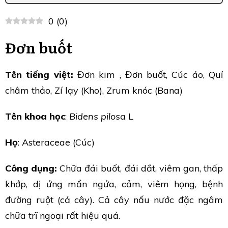
0
(
0
)
Đơn buốt
Tên tiếng việt:
Đơn kim , Đơn buốt, Cúc áo, Quỉ
châm thảo, Zí lạy (Kho), Zrum knóc (Bana)
Tên khoa học
:
Bidens pilosa
L
Họ
: Asteraceae (Cúc)
Công dụng:
Chữa đái buốt, đái dắt, viêm gan, thấp
khớp, dị ứng mẩn ngứa, cảm, viêm họng, bệnh
đường ruột (cả cây). Cả cây nấu nước đặc ngâm
chữa trĩ ngoại rất hiệu quả.