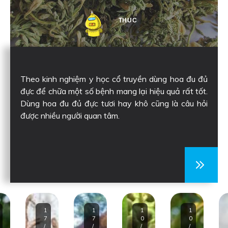
THUC
Theo kinh nghiệm y học cổ truyền dùng hoa đu đủ
đực để chữa một số bệnh mang lại hiệu quả rất tốt.
Dùng hoa đu đủ đực tươi hay khô cũng là câu hỏi
được nhiều người quan tâm.
1
1
1
1
7
7
0
0
/
/
/
/