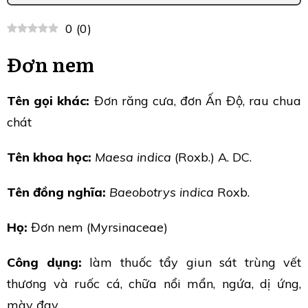
0
(
0
)
Đơn nem
Tên gọi khác:
Đơn răng cưa, đơn Ấn Độ, rau chua
chát
Tên khoa học:
Maesa indica
(Roxb.) A. DC.
Tên đồng nghĩa:
Baeobotrys indica
Roxb.
Họ:
Đơn nem (Myrsinaceae)
Công dụng:
làm thuốc tẩy giun sát trùng vết
thương và ruốc cá, chữa nổi mẩn, ngứa, dị ứng,
mày đay.