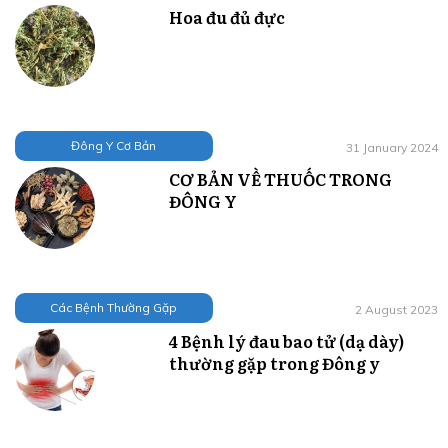
Hoa đu đủ đực
Đông Y Cơ Bản
31 January 2024
CƠ BẢN VỀ THUỐC TRONG
ĐÔNG Y
Các Bệnh Thường Gặp
2 August 2023
4 Bệnh lý đau bao tử (dạ dày)
thường gặp trong Đông y