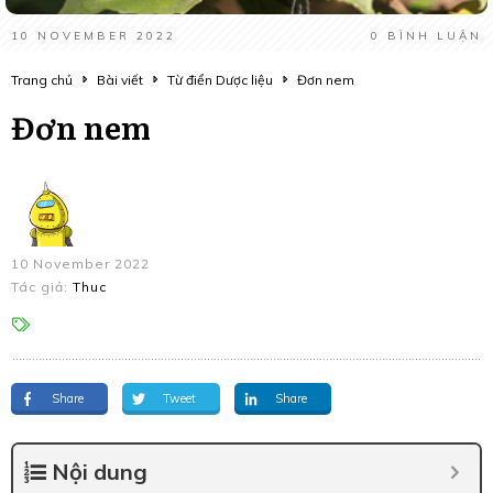
10 NOVEMBER 2022
0
BÌNH LUẬN
Trang chủ
Bài viết
Từ điển Dược liệu
Đơn nem
Đơn nem
10 November 2022
Tác giả:
Thuc
Share
Tweet
Share
Nội dung