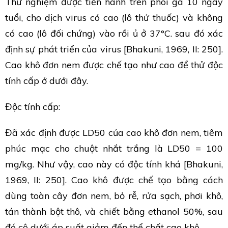
Thử nghiệm được tiến hành trên phôi gà 10 ngày
tuổi, cho dịch virus có cao (lô thử thuốc) và không
có cao (lô đối chứng) vào rồi ủ ở 37°C. sau đó xác
định sự phát triển của virus [Bhakuni, 1969, II: 250].
Cao khô đơn nem được chế tạo như cao để thử độc
tính cấp ở dưới đây.
Độc tính cấp:
Đã xác định được LD50 của cao khô đơn nem, tiêm
phúc mạc cho chuột nhắt trắng là LD50 = 100
mg/kg. Như vậy, cao này có độc tính khá [Bhakuni,
1969, II: 250]. Cao khô được chế tạo bằng cách
dùng toàn cây đơn nem, bỏ rễ, rửa sạch, phơi khô,
tán thành bột thô, và chiết bằng ethanol 50%, sau
đó cô dưới áp suất giảm đến thể chất cao khô.