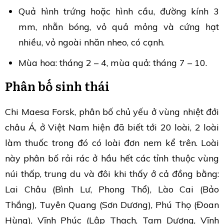
Quả hình trứng hoặc hình cầu, đường kính 3
mm, nhẵn bóng, vỏ quả mỏng và cứng hạt
nhiều, vỏ ngoài nhăn nheo, có cạnh.
Mùa hoa: tháng 2 – 4, mùa quả: tháng 7 – 10.
Phân bố sinh thái
Chi Maesa Forsk, phân bố chủ yếu ở vùng nhiệt đới
châu Á, ở Việt Nam hiện đã biết tới 20 loài, 2 loài
làm thuốc trong đó có loài đơn nem kể trên. Loài
này phân bố rải rác ở hầu hết các tỉnh thuộc vùng
núi thấp, trung du và đôi khi thấy ở cả đồng bằng:
Lai Châu (Bình Lư, Phong Thổ), Lào Cai (Bảo
Thắng), Tuyên Quang (Sơn Dương), Phú Thọ (Đoan
Hùng), Vĩnh Phúc (Lập Thạch, Tam Dương, Vĩnh