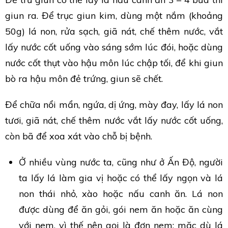
giun ra. Để trục giun kim, dùng một nắm (khoảng
50g) lá non, rửa sạch, giã nát, chế thêm nước, vắt
lấy nước cốt uống vào sáng sớm lúc đói, hoặc dùng
nước cốt thụt vào hậu môn lúc chập tối, để khi giun
bò ra hậu môn đẻ trứng, giun sẽ chết.
Để chữa nổi mẩn, ngứa, dị ứng, mày đay, lấy lá non
tươi, giã nát, chế thêm nước vắt lấy nước cốt uống,
còn bã để xoa xát vào chỗ bị bệnh.
Ở nhiều vùng nước ta, cũng như ở Ấn Độ, người
ta lấy lá làm gia vị hoặc có thể lấy ngọn và lá
non thái nhỏ, xào hoặc nấu canh ăn. Lá non
được dùng để ăn gỏi, gói nem ăn hoặc ăn cùng
với nem, vì thế nên gọi là đơn nem; mặc dù lá