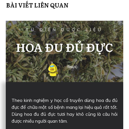
BÀI VIẾT LIÊN QUAN
TỪ ĐIỂN DƯỢC LIỆU
HOA ĐU ĐỦ ĐỰC
THUC
Theo kinh nghiệm y học cổ truyền dùng hoa đu đủ
đực để chữa một số bệnh mang lại hiệu quả rất tốt.
Dùng hoa đu đủ đực tươi hay khô cũng là câu hỏi
được nhiều người quan tâm.