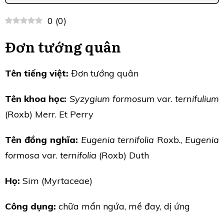
0
(
0
)
Đơn tướng quân
Tên tiếng việt:
Đơn tướng quân
Tên khoa học:
Syzygium formosum
var.
ternifulium
(Roxb) Merr. Et Perry
Tên đồng nghĩa:
Eugenia ternifolia
Roxb.,
Eugenia
formosa
var.
ternifolia
(Roxb) Duth
Họ:
Sim (Myrtaceae)
Công dụng:
chữa mẩn ngứa, mề đay, dị ứng