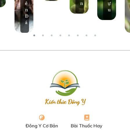
ê
n
ự
n
u
Đ
á
Kiến thức Đông Y
Đông Y Cơ Bản
Bài Thuốc Hay