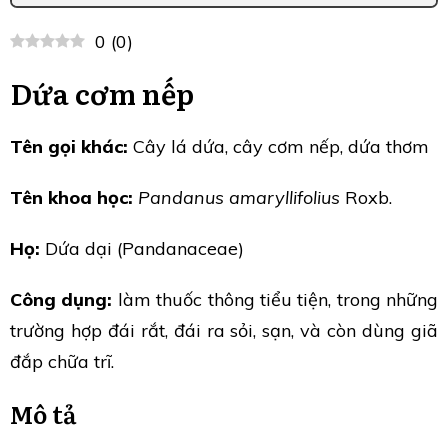
0
(
0
)
Dứa cơm nếp
Tên gọi khác:
Cây lá dứa, cây cơm nếp, dứa thơm
Tên khoa học:
Pandanus amaryllifolius
Roxb.
Họ:
Dứa dại (Pandanaceae)
Công dụng:
làm thuốc thông tiểu tiện, trong những
trường hợp đái rắt, đái ra sỏi, sạn, và còn dùng giã
đắp chữa trĩ.
Mô tả