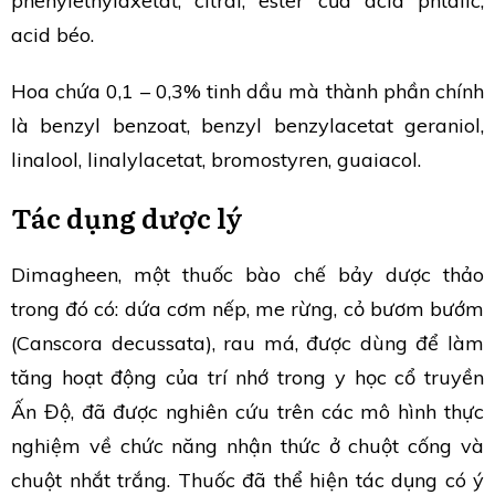
phenylethylaxetat, citral, ester của acid phtalic,
acid béo.
Hoa chứa 0,1 – 0,3% tinh dầu mà thành phần chính
là benzyl benzoat, benzyl benzylacetat geraniol,
linalool, linalylacetat, bromostyren, guaiacol.
Tác dụng dược lý
Dimagheen, một thuốc bào chế bảy dược thảo
trong đó có: dứa cơm nếp, me rừng, cỏ bươm bướm
(Canscora decussata), rau má, được dùng để làm
tăng hoạt động của trí nhớ trong y học cổ truyền
Ấn Độ, đã được nghiên cứu trên các mô hình thực
nghiệm về chức năng nhận thức ở chuột cống và
chuột nhắt trắng. Thuốc đã thể hiện tác dụng có ý