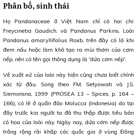
Phân bố, sinh thái
Họ Pandanaceae ở Việt Nam chỉ có hai chi:
Freycinetia Gaudich. và Pandanus Parkins. Loài
Pandanus amaryllifolius Roxb. trên đây có lá khi
đem nấu hoặc làm khô tạo ra mùi thơm của cơm
nếp, nên có tên gọi thông dụng là “dứa cơm nếp”.
Về xuất xứ của loài này hiện cũng chưa biết chính
xác từ đâu. Song theo FM. Setyowati và J.S.
Siemonsna, 1999 (PROSEA 13 – Spices, p. 164 –
166), có lẽ ở quần đảo Molucca (Indonesia) do tại
đây trước kia người ta đã thu thập được tiêu bản
có hoa của loài này. Ngày nay, dứa cơm nếp được
trồng rộng rãi khắp các quốc gia ở vùng Đông