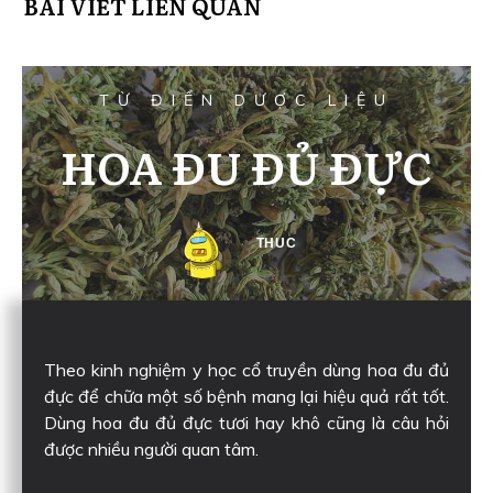
BÀI VIẾT LIÊN QUAN
TỪ ĐIỂN DƯỢC LIỆU
HOA ĐU ĐỦ ĐỰC
THUC
Theo kinh nghiệm y học cổ truyền dùng hoa đu đủ
đực để chữa một số bệnh mang lại hiệu quả rất tốt.
Dùng hoa đu đủ đực tươi hay khô cũng là câu hỏi
được nhiều người quan tâm.