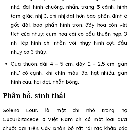
nhỏ, đài hình chuông, nhẵn, tràng 5 cánh, hình
tam giác, nhị 3, chỉ nhị dài hơn bao phấn, đính ở
gốc đài, bao phấn hình tròn, đáy hoa còn vết
tích của nhụy; cụm hoa cái có bầu thuôn hẹp, 3
nhị lép hình chi nhẵn, vòi nhụy hình cột, đầu
nhụy có 3 thùy.
Quả thuôn, dài 4 – 5 cm, dày 2 – 2,5 cm, gần
như có cạnh, khi chín màu đỏ, hạt nhiều, gần
hình cầu, hơi dẹt, nhẵn bóng.
Phân bố, sinh thái
Solena Lour. là một chi nhỏ trong họ
Cucurbitaceae, ở Việt Nam chỉ có một loài dưa
chuột dại trên. Cây phân bố rất rải rác khắp các