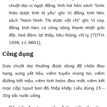
chuột dại vị ngọt, đắng, tính hơi hàn; sách “Sinh,
thảo dược tính bị yếu” ghi: Vị đắng, tính hàn,
sách “Nam Ninh Thị dược vật chí” ghi: Vị cay,
đắng, tính hàn, có công năng thanh nhiệt giải
độc, hoá đàm, lợi thấp, tiêu thũng, chỉ lỵ [TDTH,
1996, 11: 6601].
Công dụng
Dưa chuột dại thường được dùng để chữa đau
họng, sưng yết hầu, viêm tuyến mang tai, viêm
đường tiết niệu, viêm tinh hoàn; đau mắt, viêm kết
mạc cấp; luput ban đỏ, thấp khớp. Liều dùng 15 –
30g sắc nước uống.