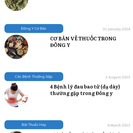
Đông Y Cơ Bản
31 January 2024
CƠ BẢN VỀ THUỐC TRONG
ĐÔNG Y
Các Bệnh Thường Gặp
2 August 2023
4 Bệnh lý đau bao tử (dạ dày)
thường gặp trong Đông y
Bài Thuốc Hay
6 March 2023