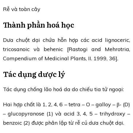
Rễ và toàn cây
Thành phần hoá học
Dưa chuột dại chứa hỗn hợp các acid lignoceric,
tricosanoic và behenic [Rastogi and Mehrotria,
Compendium of Medicinal Plants, II. 1999, 36].
Tác dụng dược lý
Tác dụng chống lão hoá da do chiếu tia tử ngoại:
Hai hợp chất là 1, 2, 4, 6 – tetra – O – galloy – β- (D)
– glucopyranose (1) và acid 3, 4, 5 – trihydroxy –
benzoic (2) được phân lập từ rễ củ dưa chuột dại.