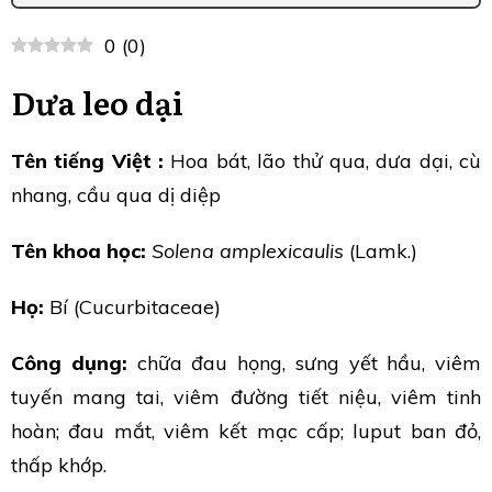
0
(
0
)
Dưa leo dại
Tên tiếng Việt :
Hoa bát, lão thử qua, dưa dại, cù
nhang, cầu qua dị diệp
Tên khoa học:
Solena amplexicaulis
(Lamk.)
Họ:
Bí (Cucurbitaceae)
Công dụng:
chữa đau họng, sưng yết hầu, viêm
tuyến mang tai, viêm đường tiết niệu, viêm tinh
hoàn; đau mắt, viêm kết mạc cấp; luput ban đỏ,
thấp khớp.