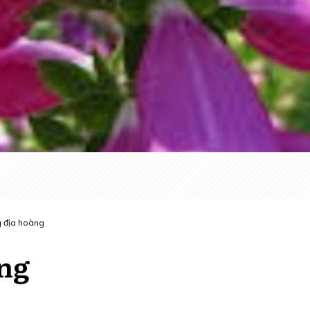
 địa hoàng
ng