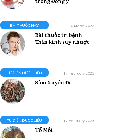
trong Đông y
BÀI THUỐC HAY
6 March 2023
Bài thuốc trị bệnh
Thần kinh suy nhược
TỪ ĐIỂN DƯỢC LIỆU
17 February 2023
Sâm Xuyên Đá
TỪ ĐIỂN DƯỢC LIỆU
17 February 2023
Tổ Mối