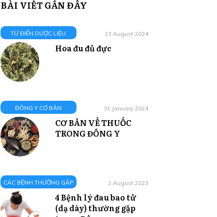
BÀI VIẾT GẦN ĐÂY
TỪ ĐIỂN DƯỢC LIỆU
13 August 2024
Hoa đu đủ đực
ĐÔNG Y CƠ BẢN
31 January 2024
CƠ BẢN VỀ THUỐC
TRONG ĐÔNG Y
CÁC BỆNH THƯỜNG GẶP
2 August 2023
4 Bệnh lý đau bao tử
(dạ dày) thường gặp