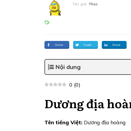
Tác giả:
Thuc
Share
Tweet
Share
Nội dung
0
(
0
)
Dương địa hoà
Tên tiếng Việt:
Dương địa hoàng