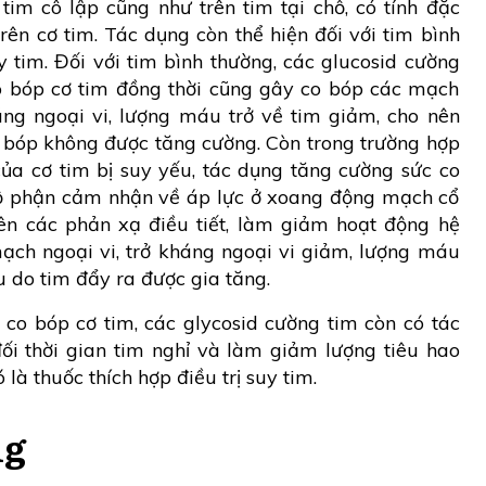
tim cô lập cũng như trên tim tại chỗ, có tính đặc
trên cơ tim. Tác dụng còn thể hiện đối với tim bình
 tim. Đối với tim bình thường, các glucosid cường
co bóp cơ tim đồng thời cũng gây co bóp các mạch
áng ngoại vi, lượng máu trở về tim giảm, cho nên
 bóp không được tăng cường. Còn trong trường hợp
của cơ tim bị suy yếu, tác dụng tăng cường sức co
ộ phận cảm nhận về áp lực ở xoang động mạch cổ
n các phản xạ điều tiết, làm giảm hoạt động hệ
ạch ngoại vi, trở kháng ngoại vi giảm, lượng máu
u do tim đẩy ra được gia tăng.
co bóp cơ tim, các glycosid cường tim còn có tác
ối thời gian tim nghỉ và làm giảm lượng tiêu hao
là thuốc thích hợp điều trị suy tim.
ng