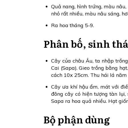
Quả nang, hình trứng, màu nâu, 
nhỏ rất nhiều, màu nâu sáng, hơi
Ra hoa tháng 5-9.
Phân bố, sinh thá
Cây của châu Âu, ta nhập trồn
Cai (Sapa). Gieo trồng bằng hạt
cách 10x 25cm. Thu hái lá năm 
Cây ưa khí hậu ẩm, mát với điề
đông cây có hiện tượng tàn lụi,
Sapa ra hoa quả nhiều. Hạt giốn
Bộ phận dùng