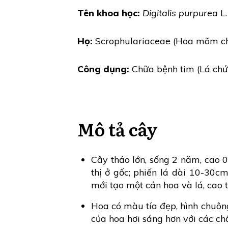
Tên khoa học:
Digitalis purpurea
L.
Họ:
Scrophulariaceae (Hoa mõm c
Công dụng:
Chữa bệnh tim (Lá chứa
Mô tả cây
Cây thảo lớn, sống 2 năm, cao 
thị ở gốc; phiến lá dài 10-30c
mới tạo một cán hoa và lá, cao t
Hoa có màu tía đẹp, hình chuôn
của hoa hơi sáng hơn với các 