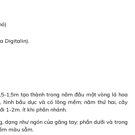
hó)
 Digitalin).
0,5-1,5m tạo thành trong năm đầu một vòng lá hoa
m, hình bầu dục và có lông mềm; năm thứ hai, cây
ới 1-2m. ít khi phân nhánh.
g, dạng như ngón của găng tay; phần dưới và trong
chấm màu sẫm.