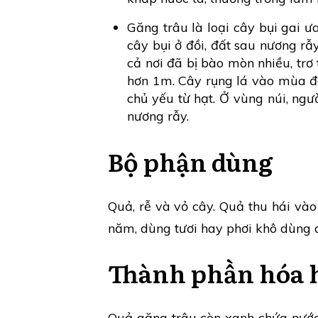
Găng trâu là loại cây bụi gai ư
cây bụi ở đồi, đất sau nương rẫy
cả nơi đã bị bào mòn nhiều, trơ
hơn 1m. Cây rụng lá vào mùa đô
chủ yếu từ hạt. Ở vùng núi, ngư
nương rẫy.
Bộ phận dùng
Quả, rễ và vỏ cây. Quả thu hái vào
năm, dùng tươi hay phơi khô dùng 
Thành phần hóa 
Quả găng trâu còn xanh chứa nước 7