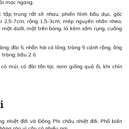
dài mọc ngang.
tập trung rất sít nhau, phiến hình bầu dục, gốc
dài 2,5-7cm, rộng 1,5-3cm, mép nguyên nhăn nheo,
ở mặt dưới, mặt trên bóng, lá kèm sớm rụng, cuống
ng; đài 5, nhẵn hơi có lông; tràng 5 cánh rộng, ống
 tràng; bầu 2 ô.
ó múi, có đài tồn tại, nom giống quả ổi, khi chín
i
 nhiệt đới và Ðông Phi châu nhiệt đới. Phổ biến
hàng rào vì cây có nhiều gai.