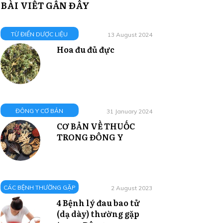
BÀI VIẾT GẦN ĐÂY
TỪ ĐIỂN DƯỢC LIỆU
13 August 2024
Hoa đu đủ đực
ĐÔNG Y CƠ BẢN
31 January 2024
CƠ BẢN VỀ THUỐC
TRONG ĐÔNG Y
CÁC BỆNH THƯỜNG GẶP
2 August 2023
4 Bệnh lý đau bao tử
(dạ dày) thường gặp