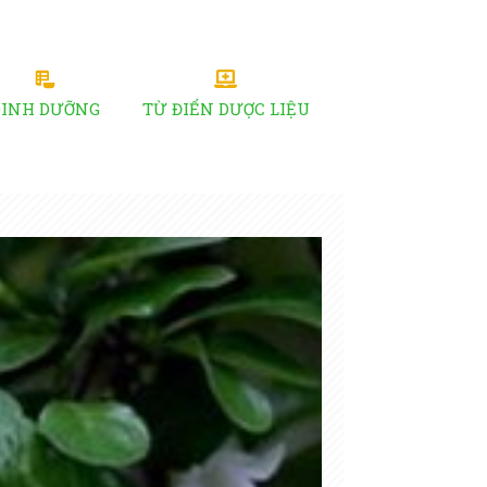
DINH DƯỠNG
TỪ ĐIỂN DƯỢC LIỆU