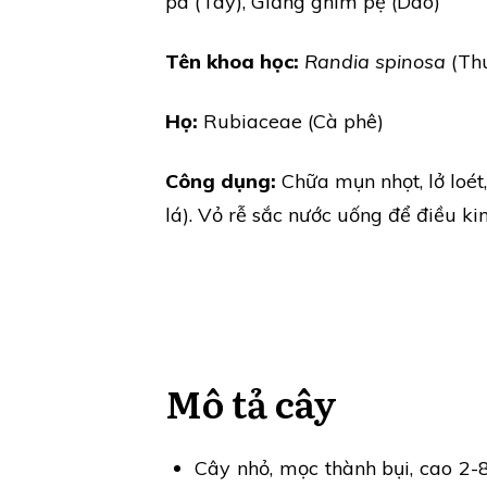
pa (Tày), Giằng ghim pẹ (Dao)
Tên khoa học:
Randia spinosa
(Thu
Họ:
Rubiaceae (Cà phê)
Công dụng:
Chữa mụn nhọt, lở loét
lá). Vỏ rễ sắc nước uống để điều kin
Mô tả cây
Cây nhỏ, mọc thành bụi, cao 2-