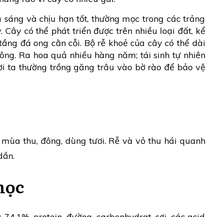
a sáng và chịu hạn tốt, thường mọc trong các trảng
. Cây có thể phát triển được trên nhiều loại đất, kể
 tầng đá ong cằn cỗi. Bộ rễ khoẻ của cây có thể dài
ng. Ra hoa quả nhiều hàng năm; tái sinh tự nhiên
ời ta thường trồng găng trâu vào bờ rào để bảo vệ
 mùa thu, đông, dùng tươi. Rễ và vỏ thu hái quanh
dần.
học
4,1%, protein, đường, carbonhydrat, sợi, các acid