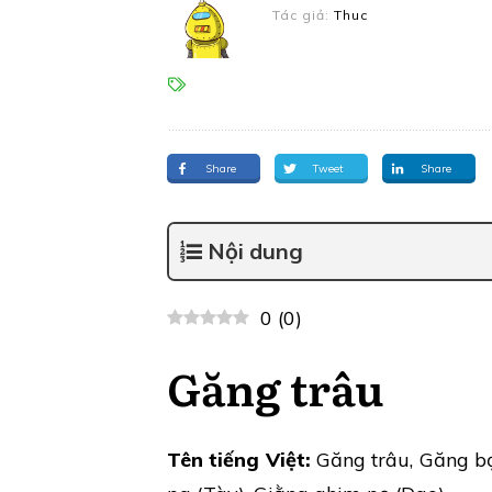
Tác giả:
Thuc
Share
Tweet
Share
Nội dung
0
(
0
)
Găng trâu
Tên tiếng Việt:
Găng trâu, Găng bọ