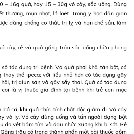
u 10 – 16g quả, hay 15 – 30g vỏ cây, sắc uống. Dùng
ết thương, mụn nhọt, lở loét. Trong y học dân gian
ợc dùng chống co thắt, trị lỵ và hạn chế sản, làm
ỏ cây, rễ và quả găng trâu sắc uống chữa phong
ố tác dụng trị bệnh. Vỏ quả phơi khô, tán bột, có
thay thế ipeca; với liều nhỏ hơn có tác dụng gây
ôi, trị giun sán và gây sẩy thai. Quả có tác dụng
coi là vị thuốc gia đình tại bệnh khi trẻ con mọc
bả cá, khi quả chín, tính chất độc giảm đi. Vỏ cây
hảy và lỵ. Vỏ cây dùng uống và tấn ngoài dạng bột
u do vết bầm tím và đau nhức xương khi bị sốt. Rễ
. Găng trâu có trong thành phần một bài thuốc gồm