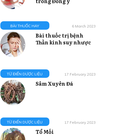
trong Đông y
BÀI THUỐC HAY
6 March 2023
Bài thuốc trị bệnh
Thần kinh suy nhược
TỪ ĐIỂN DƯỢC LIỆU
17 February 2023
Sâm Xuyên Đá
TỪ ĐIỂN DƯỢC LIỆU
17 February 2023
Tổ Mối