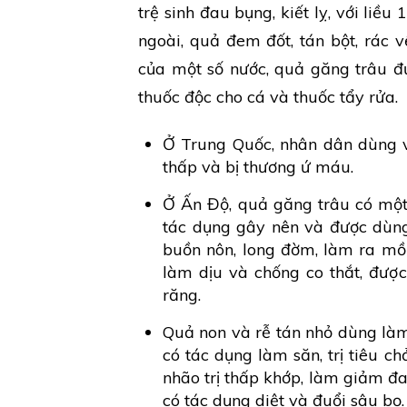
trệ sinh đau bụng, kiết lỵ, với liề
ngoài, quả đem đốt, tán bột, rác v
của một số nước, quả găng trâu đư
thuốc độc cho cá và thuốc tẩy rửa.
Ở Trung Quốc, nhân dân dùng v
thấp và bị thương ứ máu.
Ở Ấn Độ, quả găng trâu có một s
tác dụng gây nên và được dùng 
buồn nôn, long đờm, làm ra mồ h
làm dịu và chống co thắt, được 
răng.
Quả non và rễ tán nhỏ dùng làm 
có tác dụng làm săn, trị tiêu c
nhão trị thấp khớp, làm giảm đa
có tác dụng diệt và đuổi sâu bọ