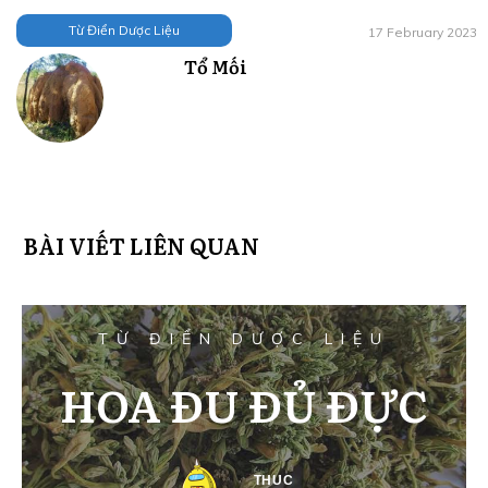
Từ Điển Dược Liệu
17 February 2023
Tổ Mối
BÀI VIẾT LIÊN QUAN
TỪ ĐIỂN DƯỢC LIỆU
HOA ĐU ĐỦ ĐỰC
THUC