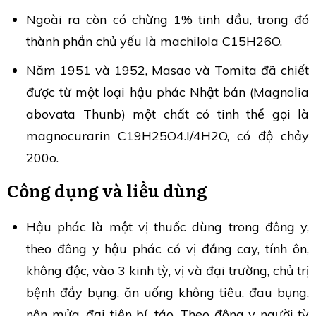
Ngoài ra còn có chừng 1% tinh dầu, trong đó
thành phần chủ yếu là machilola C15H26O.
Năm 1951 và 1952, Masao và Tomita đã chiết
được từ một loại hậu phác Nhật bản (Magnolia
abovata Thunb) một chất có tinh thể gọi là
magnocurarin C19H25O4.I/4H2O, có độ chảy
200o.
Công dụng và liều dùng
Hậu phác là một vị thuốc dùng trong đông y,
theo đông y hậu phác có vị đắng cay, tính ôn,
không độc, vào 3 kinh tỳ, vị và đại trường, chủ trị
bệnh đầy bụng, ăn uống không tiêu, đau bụng,
nôn mửa, đại tiện bí, táo. Theo đông y người tỳ