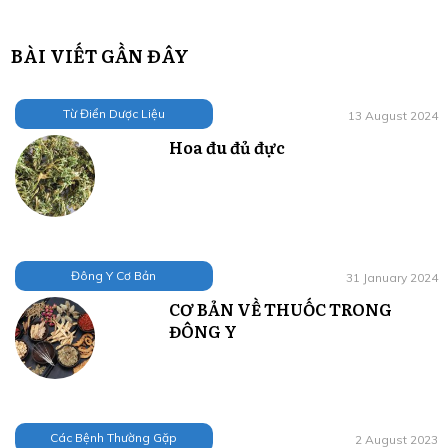
BÀI VIẾT GẦN ĐÂY
Từ Điển Dược Liệu
13 August 2024
Hoa đu đủ đực
Đông Y Cơ Bản
31 January 2024
CƠ BẢN VỀ THUỐC TRONG
ĐÔNG Y
Các Bệnh Thường Gặp
2 August 2023