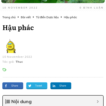
10 NOVEMBER 2022
0
BÌNH LUẬN
Trang chủ
Bài viết
Từ điển Dược liệu
Hậu phác
Hậu phác
10 November 2022
Tác giả:
Thuc
Share
Tweet
Share
Nội dung