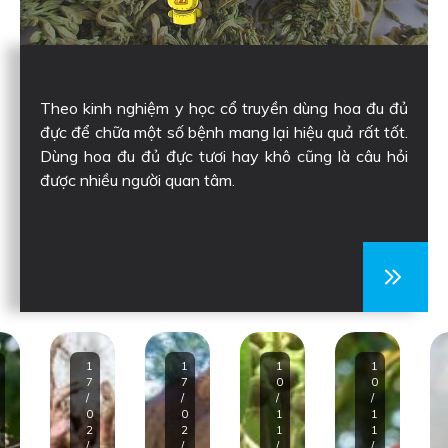
Theo kinh nghiệm y học cổ truyền dùng hoa đu đủ
đực để chữa một số bệnh mang lại hiệu quả rất tốt.
Dùng hoa đu đủ đực tươi hay khô cũng là câu hỏi
được nhiều người quan tâm.
1
1
1
1
7
7
0
0
/
/
/
/
0
0
1
1
2
2
1
1
/
/
/
/