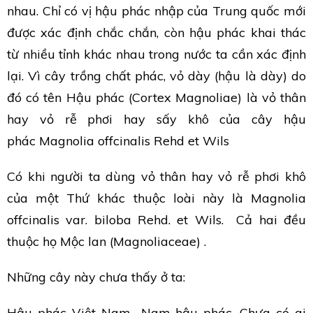
nhau. Chỉ có vị hậu phác nhập của Trung quốc mới
được xác định chắc chắn, còn hậu phác khai thác
từ nhiều tỉnh khác nhau trong nước ta cần xác định
lại. Vì cây trồng chất phác, vỏ dày (hậu là dày) do
đó có tên Hậu phác (Cortex Magnoliae) là vỏ thân
hay vỏ rễ phơi hay sấy khô của cây hậu
phác Magnolia offcinalis Rehd et Wils
Có khi người ta dùng vỏ thân hay vỏ rễ phơi khô
của một Thứ khác thuộc loài này là Magnolia
offcinalis var. biloba Rehd. et Wils. Cả hai đều
thuộc họ Mộc lan (Magnoliaceae) .
Những cây này chưa thấy ở ta:
Hậu phác Việt Nam- Nam hậu phác. Chưa có ai