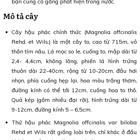
bạn cùng cố gắng phát hiện trong nước.
Mô tả cây
Cây hậu phác chính thức (Magnolia offcinalis
Rehd. et Wils.) là một cây to, cao từ 715m, vỏ
thân tím nâu. Lá mọc so le, cuống to, mập dài từ
2,4- 4,4cm, không lông, phiến lá hình trứng
thuôn dài 22-40cm, rộng từ 10-20cm, đầu hơi
nhọn, phía cuống hẹp lại. hoa màu trắng thơm,
đường kính có thể tới 12cm, cuống hoa to thô.
Quả kép (gồm nhiều đại rời), hình trứng dài từ
9-12cm, đường kính 5 – 6,5cm.
Thứ hậu phác Magnolia offcinalis var biloba
Rehd et Wils rất giống loài trên, chỉ khác ở đầu