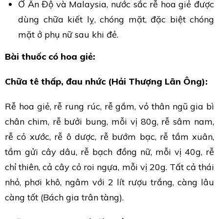
Ở Ấn Độ và Malaysia, nước sắc rễ hoa giẻ được
dùng chữa kiết lỵ, chóng mặt, đặc biệt chóng
mặt ở phụ nữ sau khi đẻ.
Bài thuốc có hoa giẻ:
Chữa tê thấp, đau nhức (Hải Thượng Lãn Ông):
Rễ hoa giẻ, rễ rung rúc, rễ gắm, vỏ thân ngũ gia bì
chân chim, rễ bưởi bung, mỗi vị 80g, rễ sâm nam,
rễ cỏ xước, rễ ô dược, rễ bướm bạc, rễ tầm xuân,
tầm gửi cây dâu, rễ bạch đồng nữ, mỗi vị 40g, rễ
chỉ thiên, cả cây cỏ roi ngựa, mỗi vị 20g. Tất cả thái
nhỏ, phơi khô, ngâm với 2 lít rượu trắng, càng lâu
càng tốt (Bách gia trân tàng).