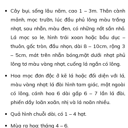
Cây bụi, sống lâu năm, cao 1 – 3m. Thân cành
mảnh, mọc trườn, lúc đầu phủ lông màu trắng
nhạt, sau nhẵn, màu đen, có những nốt sần nhỏ.
Lá mọc so le, hình trái xoan hoặc bầu dục –
thuôn, gốc tròn, đầu nhọn, dài 8 – 10cm, rộng 3
– 5cm, mát trên nhẵn bóng,mặt dưới nhạt phủ
lông tơ màu vàng nhạt, cuống lá ngắn có lông.
Hoa mọc đơn độc ở kẽ lá hoặc đối diện với lá,
màu vàng nhạt: lá đài hình tam giác, mặt ngoài
có lông, cánh hoa 6 dài gấp 6 – 7 lần lá đài,
phiến dầy loăn xoăn, nhị và lá noãn nhiều.
Quả hình chuỗi dài, có 1 – 4 hạt.
Mùa ra hoa: tháng 4 – 6.