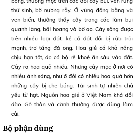
bóng, thường mọc trên các đồi cây bụi, ven rừng
thứ sinh, bờ nương rẫy. Ở vùng đồng bằng và
ven biển, thường thấy cây trong các lùm bụi
quanh làng, bãi hoang và bờ ao. Cây sống được
trên nhiều loại đất, kể cả đất đồi bị rửa trôi
mạnh, trơ tầng đá ong. Hoa giẻ có khả năng
chịu hạn tốt, do có bộ rễ khoẻ ăn sâu vào đất.
Cây ra hoa quả nhiều. Những cây mọc ở nơi có
nhiều ánh sáng, như ở đồi có nhiều hoa quả hơn
những cây bị che bóng. Tái sinh tự nhiên chủ
yếu từ hạt. Nguồn hoa giẻ ở Việt Nam khá dồi
dào. Gỗ thân và cành thường được dùng làm
củi.
Bộ phận dùng