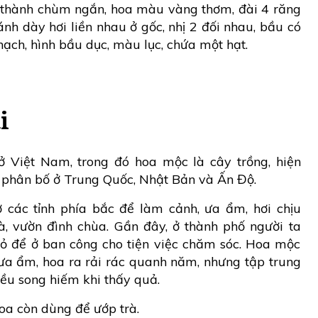
thành chùm ngắn, hoa màu vàng thơm, đài 4 răng
ánh dày hơi liền nhau ở gốc, nhị 2 đối nhau, bầu có
hạch, hình bầu dục, màu lục, chứa một hạt.
i
ở Việt Nam, trong đó hoa mộc là cây trồng, hiện
 phân bố ở Trung Quốc, Nhật Bản và Ấn Độ.
các tỉnh phía bắc để làm cảnh, ưa ẩm, hơi chịu
à, vườn đình chùa. Gần đây, ở thành phố người ta
ỏ để ở ban công cho tiện việc chăm sóc. Hoa mộc
a ẩm, hoa ra rải rác quanh năm, nhưng tập trung
ều song hiếm khi thấy quả.
oa còn dùng để ướp trà.