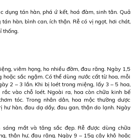
ác dụng tán hàn, phá ứ kết, hoá đàm, sinh tân. Quả
 tán hàn, bình can, ích thận. Rễ có vị ngọt, hơi chát,
ỉ thống.
ệng, viêm họng, ho nhiều đờm, đau răng. Ngày 1,5
 hoặc sắc ngậm. Có thể dùng nước cất từ hoa, mỗi
y 2 – 3 lần. Khi bị loét trong miệng, lấy 3 – 5 hoa,
 rắc vào chỗ loét. Ngoài ra, hoa còn chữa kinh bế
thơm tóc. Trong nhân dân, hoa mộc thường dược
ị hư hàn, đau dạ dầy, đau gan, thận do lạnh. Ngày
m sáng mắt và tăng sắc đẹp. Rễ được dùng chữa
ng, thận hư, đau răng. Ngày 9 – 15g cây khô hoặc