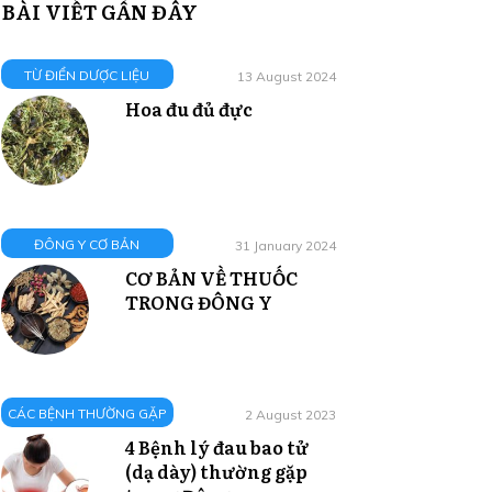
BÀI VIẾT GẦN ĐÂY
TỪ ĐIỂN DƯỢC LIỆU
13 August 2024
Hoa đu đủ đực
ĐÔNG Y CƠ BẢN
31 January 2024
CƠ BẢN VỀ THUỐC
TRONG ĐÔNG Y
CÁC BỆNH THƯỜNG GẶP
2 August 2023
4 Bệnh lý đau bao tử
(dạ dày) thường gặp