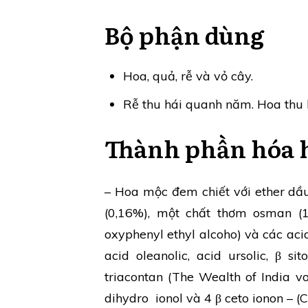
Bộ phận dùng
Hoa, quả, rễ và vỏ cây.
Rễ thu hái quanh năm. Hoa thu 
Thành phần hóa 
– Hoa mộc đem chiết với ether dầu
(0,16%), một chất thơm osman (1
oxyphenyl ethyl alcoho) và các acid
acid oleanolic, acid ursolic, β s
triacontan (The Wealth of India v
dihydro ionol và 4 β ceto ionon – (