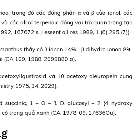
oa, trong đó các đồng phân α và β của ionol, các
và các alcol terpenoic đóng vai trò quan trọng tạo
2, 167672 s. J essent oil res 1989, 1 (6) 295 (7)).
smanthus thấy có β ionon 14%. . β dihydro ionon 8%.
% (CA 109, 1988. 2099880 a).
acetoxyligustrosid và 10 acetoxy oleuropein cùng
mistry 1975, 14, 2029).
d succinic, 1 – O – β. D. glucosyl – 2 (4 hydroxy
r có trong quả xanh (CA, 1978, 09, 17636Ou).
ng