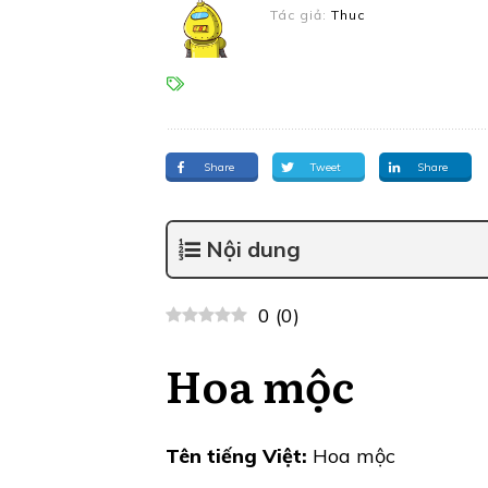
Tác giả:
Thuc
Share
Tweet
Share
Nội dung
0
(
0
)
Hoa mộc
Tên tiếng Việt:
Hoa mộc