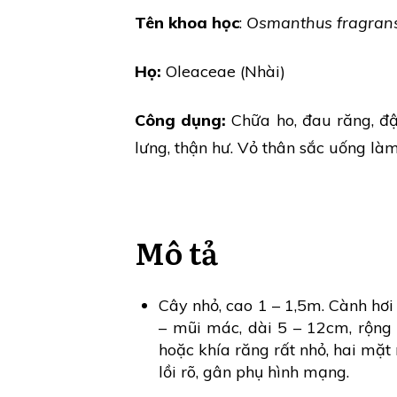
Tên khoa học
:
Osmanthus fragran
Họ:
Oleaceae (Nhài)
Công dụng:
Chữa ho, đau răng, đậ
lưng, thận hư. Vỏ thân sắc uống là
Mô tả
Cây nhỏ, cao 1 – 1,5m. Cành hơi
– mũi mác, dài 5 – 12cm, rộng
hoặc khía răng rất nhỏ, hai mặt
lồi rõ, gân phụ hình mạng.