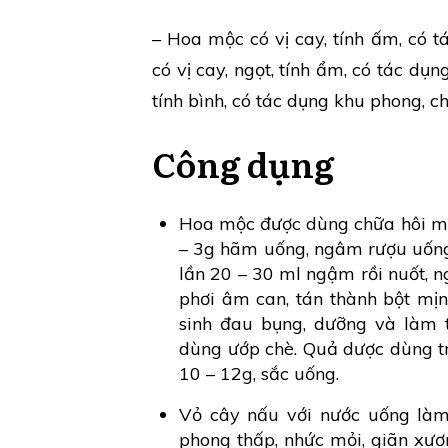
– Hoa mộc có vị cay, tính ấm, có t
có vị cay, ngọt, tính ẩm, có tác dụng
tính bình, có tác dụng khu phong, ch
Công dụng
Hoa mộc được dùng chữa hôi mi
– 3g hãm uống, ngâm rượu uống
lần 20 – 30 ml ngậm rồi nuốt, ngà
phơi âm can, tán thành bột mịn
sinh đau bụng, dưỡng và làm 
dùng ướp chè. Quả dược dùng tr
10 – 12g, sắc uống.
Vỏ cây nấu với nước uống là
phong thấp, nhức mỏi, giãn xươ