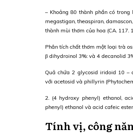
– Khoảng 80 thành phần có trong h
megastigan, theaspiran, damascon, 
thành mùi thơm của hoa (CA. 117. 199
Phân tích chất thơm một loại trà o
β dihydroinol 3%: và 4 decanolid 3
Quả chứa 2 glycosid iridoid 10 – 
với acetosid và phillyrin (Phytoche
2. (4 hydroxy phenyl) ethanol, aci
phenyl) ethanol và acid cafeic este
Tính vị, công nă