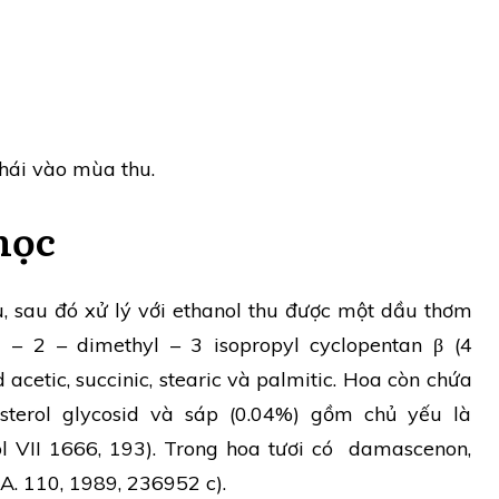
hái vào mùa thu.
học
, sau đó xử lý với ethanol thu được một dầu thơm
 – 2 – dimethyl – 3 isopropyl cyclopentan β (4
 acetic, succinic, stearic và palmitic. Hoa còn chứa
itosterol glycosid và sáp (0.04%) gồm chủ yếu là
ol VII 1666, 193). Trong hoa tươi có damascenon,
CA. 110, 1989, 236952 c).