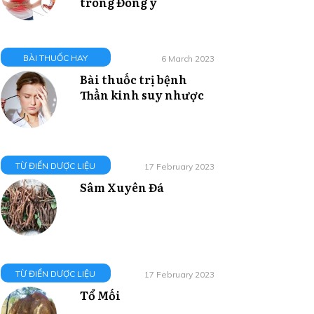
trong Đông y
BÀI THUỐC HAY
6 March 2023
Bài thuốc trị bệnh
Thần kinh suy nhược
TỪ ĐIỂN DƯỢC LIỆU
17 February 2023
Sâm Xuyên Đá
TỪ ĐIỂN DƯỢC LIỆU
17 February 2023
Tổ Mối