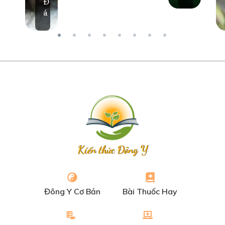
Đ
á
Kiến thức Đông Y
Đông Y Cơ Bản
Bài Thuốc Hay