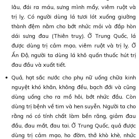
lâu, đái ra máu, sưng mình mẩy, viêm ruột và
trị lỵ. Có người dùng lá tươi lót xuống giường
thành đệm nằm cho bớt nhức mỏi và đắp hòn
dái sưng đau (Thiên truỵ). Ở Trung Quốc, lá
được dùng trị cảm mạo, viêm ruột và trị lỵ. Ở
Ấn Độ, người ta dùng lá khô quấn thuốc hút trị
đau đầu và xuất tiết.
Quả, hạt sắc nước cho phụ nữ uống chữa kinh
nguyệt khó khăn, không đều, bạch đới và cũng
dùng uống cho ra mồ hôi, bớt nhức đầu. Còn
dùng trị bệnh về tim và hen suyễn. Người ta cho
rằng nó có tính chất làm bền răng, giảm đau
đầu, đau mắt, đau tai. Ở Trung Quốc, quả được
dùng trị cảm mạo, ho đờm, thở khò khè, nhức