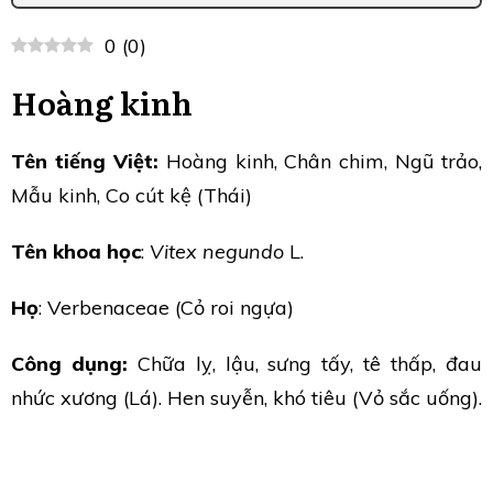
0
(
0
)
Hoàng kinh
Tên tiếng Việt:
Hoàng kinh, Chân chim, Ngũ trảo,
Mẫu kinh, Co cút kệ (Thái)
Tên khoa học
:
Vitex negundo
L.
Họ
: Verbenaceae (Cỏ roi ngựa)
Công dụng:
Chữa lỵ, lậu, sưng tấy, tê thấp, đau
nhức xương (Lá). Hen suyễn, khó tiêu (Vỏ sắc uống).