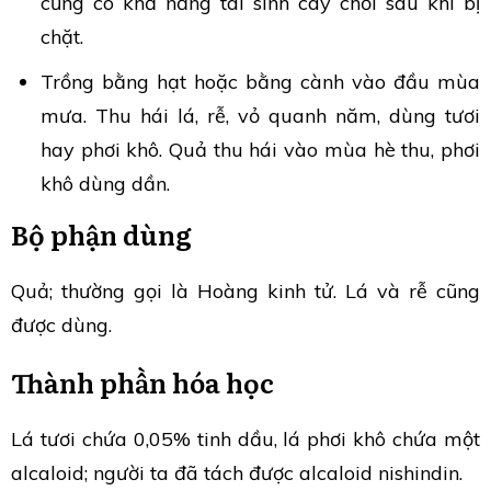
cũng có khả năng tái sinh cây chồi sau khi bị
chặt.
Trồng bằng hạt hoặc bằng cành vào đầu mùa
mưa. Thu hái lá, rễ, vỏ quanh năm, dùng tươi
hay phơi khô. Quả thu hái vào mùa hè thu, phơi
khô dùng dần.
Bộ phận dùng
Quả; thường gọi là Hoàng kinh tử. Lá và rễ cũng
được dùng.
Thành phần hóa học
Lá tươi chứa 0,05% tinh dầu, lá phơi khô chứa một
alcaloid; người ta đã tách được alcaloid nishindin.