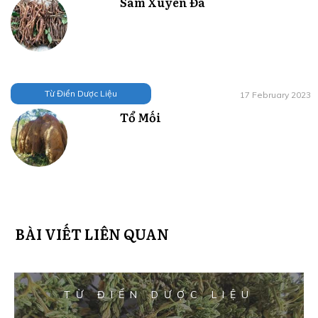
Sâm Xuyên Đá
Từ Điển Dược Liệu
17 February 2023
Tổ Mối
BÀI VIẾT LIÊN QUAN
TỪ ĐIỂN DƯỢC LIỆU