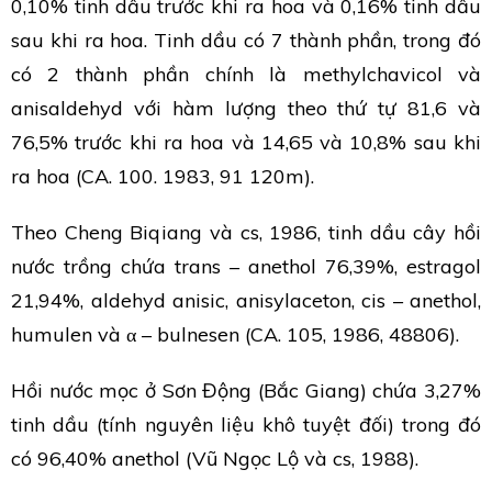
0,10% tinh dầu trước khi ra hoa và 0,16% tinh dầu
sau khi ra hoa. Tinh dầu có 7 thành phần, trong đó
có 2 thành phần chính là methylchavicol và
anisaldehyd với hàm lượng theo thứ tự 81,6 và
76,5% trước khi ra hoa và 14,65 và 10,8% sau khi
ra hoa (CA. 100. 1983, 91 120m).
Theo Cheng Biqiang và cs, 1986, tinh dầu cây hồi
nước trồng chứa trans – anethol 76,39%, estragol
21,94%, aldehyd anisic, anisylaceton, cis – anethol,
humulen và α – bulnesen (CA. 105, 1986, 48806).
Hồi nước mọc ở Sơn Động (Bắc Giang) chứa 3,27%
tinh dầu (tính nguyên liệu khô tuyệt đối) trong đó
có 96,40% anethol (Vũ Ngọc Lộ và cs, 1988).