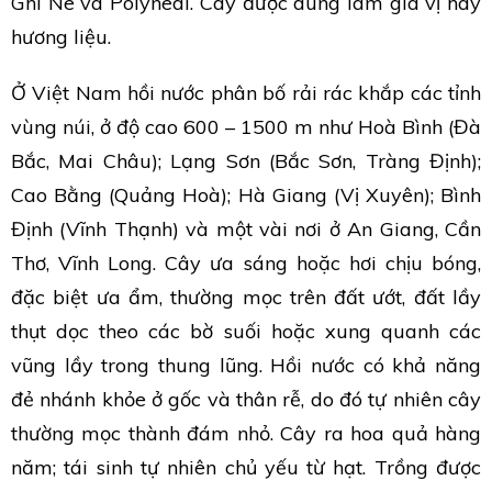
Ghi Nê và Polynedi. Cây được dùng làm gia vị hay
hương liệu.
Ở Việt Nam hồi nước phân bố rải rác khắp các tỉnh
vùng núi, ở độ cao 600 – 1500 m như Hoà Bình (Đà
Bắc, Mai Châu); Lạng Sơn (Bắc Sơn, Tràng Định);
Cao Bằng (Quảng Hoà); Hà Giang (Vị Xuyên); Bình
Định (Vĩnh Thạnh) và một vài nơi ở An Giang, Cần
Thơ, Vĩnh Long. Cây ưa sáng hoặc hơi chịu bóng,
đặc biệt ưa ẩm, thường mọc trên đất ướt, đất lầy
thụt dọc theo các bờ suối hoặc xung quanh các
vũng lầy trong thung lũng. Hồi nước có khả năng
đẻ nhánh khỏe ở gốc và thân rễ, do đó tự nhiên cây
thường mọc thành đám nhỏ. Cây ra hoa quả hàng
năm; tái sinh tự nhiên chủ yếu từ hạt. Trồng được