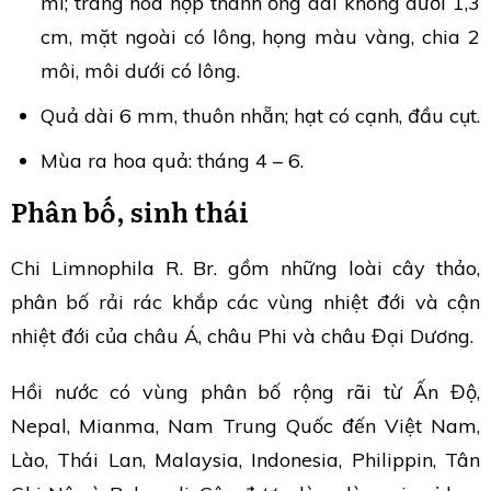
mi; tràng hoa hợp thành ống dài không dưới 1,3
cm, mặt ngoài có lông, họng màu vàng, chia 2
môi, môi dưới có lông.
Quả dài 6 mm, thuôn nhẵn; hạt có cạnh, đầu cụt.
Mùa ra hoa quả: tháng 4 – 6.
Phân bố, sinh thái
Chi Limnophila R. Br. gồm những loài cây thảo,
phân bố rải rác khắp các vùng nhiệt đới và cận
nhiệt đới của châu Á, châu Phi và châu Đại Dương.
Hồi nước có vùng phân bố rộng rãi từ Ấn Độ,
Nepal, Mianma, Nam Trung Quốc đến Việt Nam,
Lào, Thái Lan, Malaysia, Indonesia, Philippin, Tân