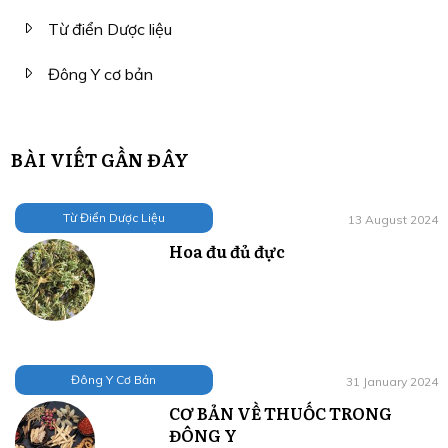
Từ điển Dược liệu
Đông Y cơ bản
BÀI VIẾT GẦN ĐÂY
Từ Điển Dược Liệu
13 August 2024
Hoa đu đủ đực
Đông Y Cơ Bản
31 January 2024
CƠ BẢN VỀ THUỐC TRONG
ĐÔNG Y