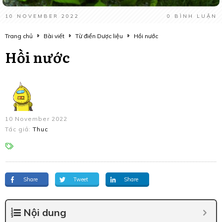
10 NOVEMBER 2022
0
BÌNH LUẬN
Trang chủ
Bài viết
Từ điển Dược liệu
Hồi nước
Hồi nước
10 November 2022
Tác giả:
Thuc
Share
Tweet
Share
Nội dung