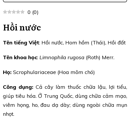
0
(
0
)
Hồi nước
Tên tiếng Việt
: Hồi nước, Hom hồm (Thái), Hồi đất
Tên khoa học
:
Limnophila rugosa
(Roth) Merr.
Họ:
Scrophulariaceae (Hoa mõm chó)
Công dụng:
Cả cây làm thuốc chữa lậu, lợi tiểu,
giúp tiêu hóa. Ở Trung Quốc, dùng chữa cảm mạo,
viêm họng, ho, đau dạ dày; dùng ngoài chữa mụn
nhọt.