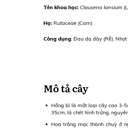
Tên khoa học:
Clausena lansium
(L
Họ:
Rutaceae (Cam)
Công dụng
: Đau dạ dày (Rễ). Nhọt 
Mô tả cây
Hồng bì là một loại cây cao 3-5m
35cm, lá chét hình trứng, nguyên 
Hoa trắng mọc thành chuỳ ở n