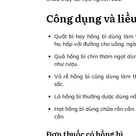
Công dụng và liề
Quất bì hay hồng bì dùng làm 
ho, hấp với đường cho uống, ng
Quả hồng bì chín thơm ngọt dù
như rượu.
Vỏ rễ hồng bì cũng dùng làm t
sắc.
Lá hồng bì thường dược dùng nấ
Hạt hồng bì dùng chữa rắn cắn: 
cắn.
Đơn thuốc có hồng bì