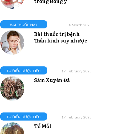
trong Đông y
BÀI THUỐC HAY
6 March 2023
Bài thuốc trị bệnh
Thần kinh suy nhược
TỪ ĐIỂN DƯỢC LIỆU
17 February 2023
Sâm Xuyên Đá
TỪ ĐIỂN DƯỢC LIỆU
17 February 2023
Tổ Mối