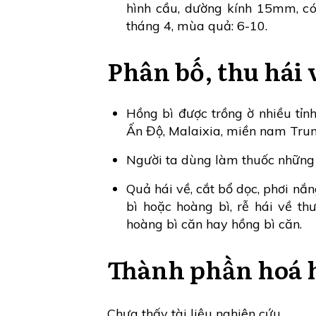
hình cầu, dường kính 15mm, có 
tháng 4, mùa quả: 6-10.
Phân bố, thu hái 
Hồng bì được trồng ờ nhiều tỉn
Ấn Độ, Malaixia, miền nam Tru
Người ta dùng làm thuốc những b
Quả hái về, cắt bổ dọc, phơi nắ
bì hoặc hoàng bì, rễ hái về t
hoàng bì căn hay hồng bì căn.
Thành phần hoá 
Chưa thấy tài liệu nghiên cứu.