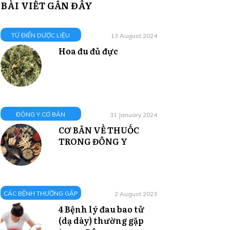
BÀI VIẾT GẦN ĐÂY
TỪ ĐIỂN DƯỢC LIỆU
13 August 2024
Hoa đu đủ đực
ĐÔNG Y CƠ BẢN
31 January 2024
CƠ BẢN VỀ THUỐC
TRONG ĐÔNG Y
CÁC BỆNH THƯỜNG GẶP
2 August 2023
4 Bệnh lý đau bao tử
(dạ dày) thường gặp