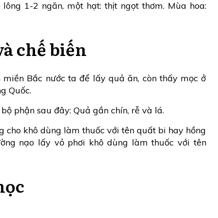
lông 1-2 ngăn, một hạt: thịt ngọt thơm. Mùa hoa:
và chế biến
h miền Bắc nước ta để lấy quả ăn, còn thấy mọc ở
ng Quốc.
ộ phận sau đây: Quả gần chín, rễ và lá.
ng cho khô dùng làm thuốc với tên quất bi hay hồng
hường nạo lấy vỏ phơi khô dùng làm thuốc với tên
học