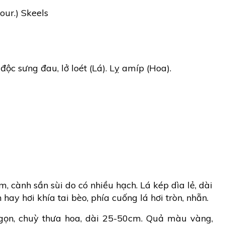
our.) Skeels
độc sưng đau, lở loét (Lá). Lỵ amíp (Hoa).
, cành sần sùi do có nhiều hạch. Lá kép dìa lẻ, dài
hay hơi khía tai bèo, phía cuống lá hơi tròn, nhẵn.
gọn, chuỳ thưa hoa, dài 25-50cm. Quả màu vàng,