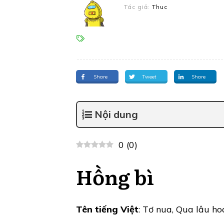
Tác giả:
Thuc
Share
Tweet
Share
Nội dung
0
(
0
)
Hồng bì
Tên tiếng Việt
: Tơ nua, Qua lâu ho