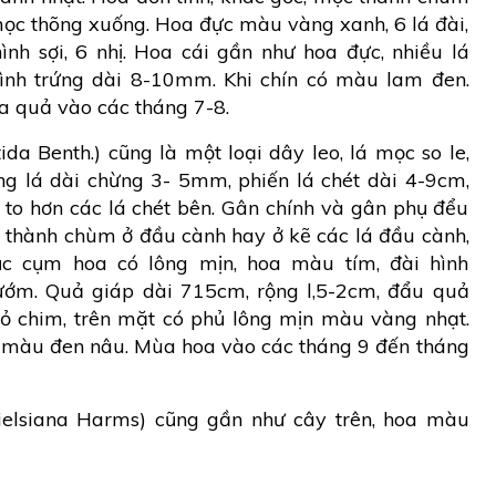
mọc thõng xuống. Hoa đực màu vàng xanh, 6 lá đài,
ình sợi, 6 nhị. Hoa cái gần như hoa đực, nhiều lá
ình trứng dài 8-10mm. Khi chín có màu lam đen.
a quả vào các tháng 7-8.
ida Benth.) cũng là một loại dây leo, lá mọc so le,
ng lá dài chừng 3- 5mm, phiến lá chét dài 4-9cm,
 to hơn các lá chét bên. Gân chính và gân phụ đểu
 thành chùm ở đầu cành hay ở kẽ các lá đầu cành,
c cụm hoa có lông mịn, hoa màu tím, đài hình
ướm. Quả giáp dài 715cm, rộng l,5-2cm, đẩu quả
mỏ chim, trên mặt có phủ lông mịn màu vàng nhạt.
 màu đen nâu. Mùa hoa vào các tháng 9 đến tháng
dielsiana Harms) cũng gần như cây trên, hoa màu