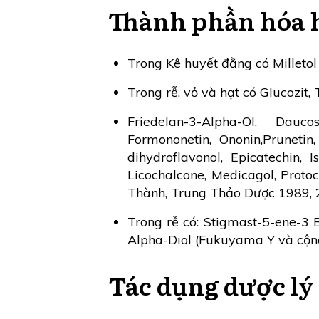
Thành phần hóa 
Trong Kê huyết đằng có Milletol
Trong rễ, vỏ và hạt có Glucozit,
Friedelan-3-Alpha-Ol, Daucos
Formononetin, Ononin,Prunetin
dihydroflavonol, Epicatechin, Is
Licochalcone, Medicagol, Proto
Thành, Trung Thảo Dược 1989, 20
Trong rễ có: Stigmast-5-ene-3 
Alpha-Diol (Fukuyama Y và cộng 
Tác dụng dược lý