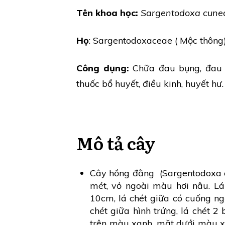
Tên khoa học:
Sargentodoxa cune
Họ
: Sargentodoxaceae ( Mộc thông
Công dụng:
Chữa đau bụng, đau b
thuốc bổ huyết, điều kinh, huyết hư.
Mô tả cây
Cây hồng đằng (Sargentodoxa cun
mét, vỏ ngoài màu hơi nâu. Lá 
10cm, lá chét giữa có cuống ng
chét giữa hình trứng, lá chét 2
trên màu xanh, mặt dưới màu x