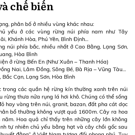
và chế biến
ạng, phân bố ở nhiều vùng khác nhau:
hủ yếu ở các vùng rừng núi phía nam như Tây
, Khánh Hòa, Phú Yên, Bình Định…
ng núi phía bắc, nhiều nhất ở Cao Bằng, Lạng Sơn,
uang, Hòa Bình
hiện ở rừng Bến En (Như Xuân – Thanh Hóa)
Đồng Nai, Lâm Đồng, Sông Bé, Bà Rịa – Vũng Tàu…
, Bắc Cạn, Lạng Sơn, Hòa Bình
c trong các quần hệ rừng kín thường xanh trên núi
iểu rừng thưa nửa rụng lá hơi khô. Chúng có thể sống
 đỏ hay vàng trên núi, granit, bazan, đất pha cát dọc
 phân bổ thường không vượt quá 1600m. Cây ra hoa
năm. Hoa quả chỉ thấy trên những cây lớn không
inh tự nhiên chủ yếu bằng hạt và cây chồi gốc sau
ê huyết đằng” ở Việt Nam tương đối phong phú. Tuy