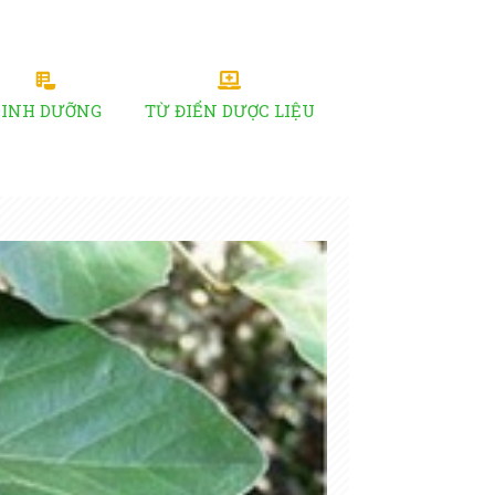
DINH DƯỠNG
TỪ ĐIỂN DƯỢC LIỆU