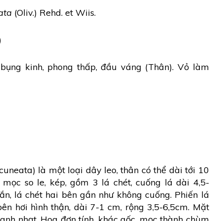
ata
(Oliv.) Rehd. et Wiis.
)
ụng kinh, phong thấp, đầu váng (Thân). Vỏ làm
eata) là một loại dây leo, thân có thể dài tới 10
mọc so le, kép, gồm 3 lá chét, cuống lá dài 4,5-
ắn, lá chét hai bên gần như không cuống. Phiến lá
 bên hơi hình thận, dài 7-1 cm, rộng 3,5-6,5cm. Mặt
anh nhạt. Hoa đơn tính, khác gốc, mọc thành chùm