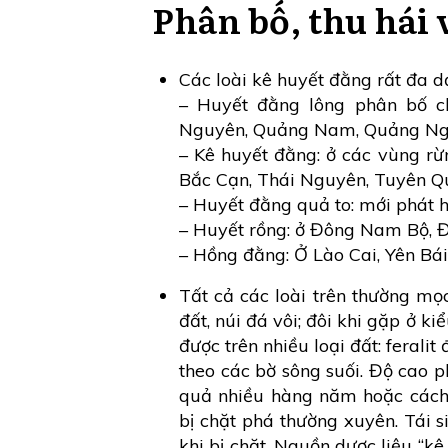
Phân bố, thu hái 
Các loài kê huyết đằng rất đa d
– Huyết đằng lông phân bố c
Nguyên, Quảng Nam, Quảng Ngãi
– Kê huyết đằng: ở các vùng rừ
Bắc Cạn, Thái Nguyên, Tuyên Q
– Huyết đằng quả to: mới phát 
– Huyết rồng: ở Đông Nam Bộ, 
– Hồng đằng: Ở Lào Cai, Yên Bái
Tất cả các loài trên thường mọ
đất, núi đá vôi; đôi khi gặp ở k
được trên nhiều loại đất: feralit
theo các bờ sông suối. Độ cao
quả nhiều hàng năm hoặc cách 
bị chặt phá thường xuyên. Tái s
khi bị chặt. Nguồn dược liệu “k