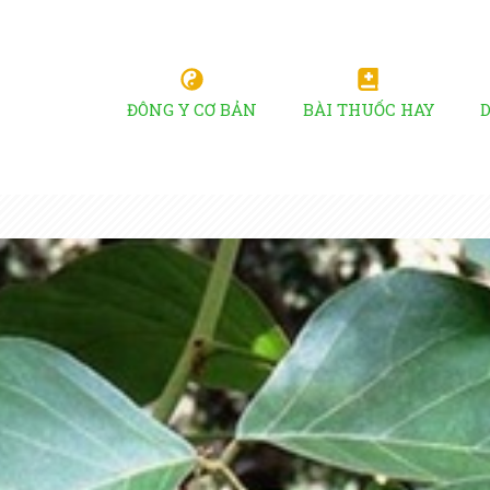
ĐÔNG Y CƠ BẢN
BÀI THUỐC HAY