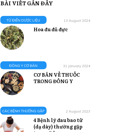
BÀI VIẾT GẦN ĐÂY
TỪ ĐIỂN DƯỢC LIỆU
13 August 2024
Hoa đu đủ đực
ĐÔNG Y CƠ BẢN
31 January 2024
CƠ BẢN VỀ THUỐC
TRONG ĐÔNG Y
CÁC BỆNH THƯỜNG GẶP
2 August 2023
4 Bệnh lý đau bao tử
(dạ dày) thường gặp