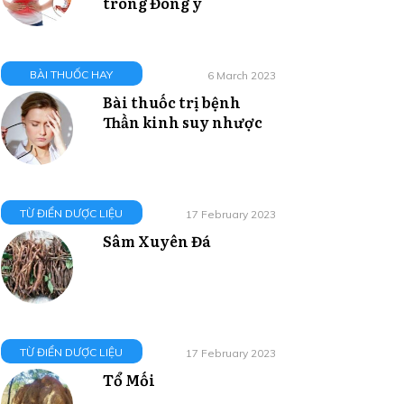
trong Đông y
BÀI THUỐC HAY
6 March 2023
Bài thuốc trị bệnh
Thần kinh suy nhược
TỪ ĐIỂN DƯỢC LIỆU
17 February 2023
Sâm Xuyên Đá
TỪ ĐIỂN DƯỢC LIỆU
17 February 2023
Tổ Mối