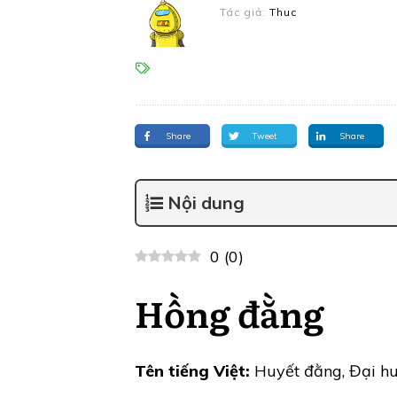
Tác giả:
Thuc
Share
Tweet
Share
Nội dung
0
(
0
)
Hồng đằng
Tên tiếng Việt:
Huyết đằng, Đại h