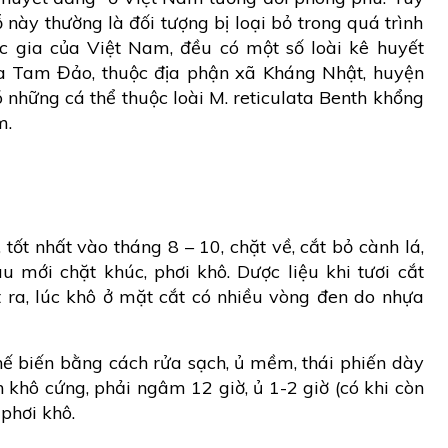
 này thường là đối tượng bị loại bỏ trong quá trình
c gia của Việt Nam, đều có một số loài kê huyết
a Tam Đảo, thuộc địa phận xã Kháng Nhật, huyện
những cá thể thuộc loài M. reticulata Benth khổng
m.
tốt nhất vào tháng 8 – 10, chặt về, cắt bỏ cành lá,
u mới chặt khúc, phơi khô. Dược liệu khi tươi cắt
 ra, lúc khô ở mặt cắt có nhiều vòng đen do nhựa
hế biến bằng cách rửa sạch, ủ mềm, thái phiến dày
khô cứng, phải ngâm 12 giờ, ủ 1-2 giờ (có khi còn
phơi khô.