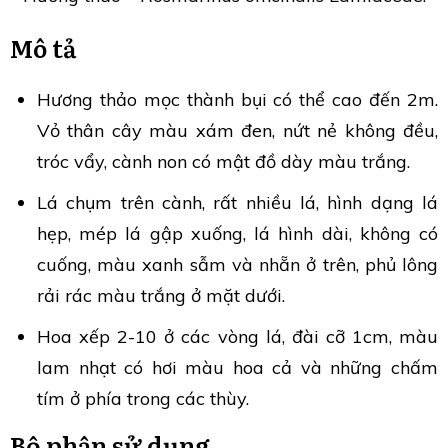
Mô tả
Hương thảo mọc thành bụi có thể cao đến 2m.
Vỏ thân cây màu xám đen, nứt nẻ không đều,
tróc vẩy, cành non có mật đồ dày màu trắng.
Lá chụm trên cành, rất nhiều lá, hình dạng lá
hẹp, mép lá gập xuống, lá hình dài, không có
cuống, màu xanh sẫm và nhẵn ở trên, phủ lông
rải rác màu trắng ở mặt dưới.
Hoa xếp 2-10 ở các vòng lá, đài cỡ 1cm, màu
lam nhạt có hơi màu hoa cả và những chấm
tím ở phía trong các thùy.
Bộ phận sử dụng