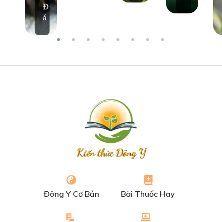
Đ
á
Kiến thức Đông Y
Đông Y Cơ Bản
Bài Thuốc Hay