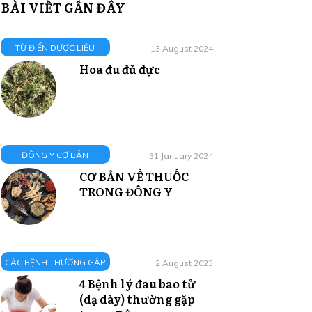
BÀI VIẾT GẦN ĐÂY
TỪ ĐIỂN DƯỢC LIỆU
13 August 2024
Hoa đu đủ đực
ĐÔNG Y CƠ BẢN
31 January 2024
CƠ BẢN VỀ THUỐC
TRONG ĐÔNG Y
CÁC BỆNH THƯỜNG GẶP
2 August 2023
4 Bệnh lý đau bao tử
(dạ dày) thường gặp