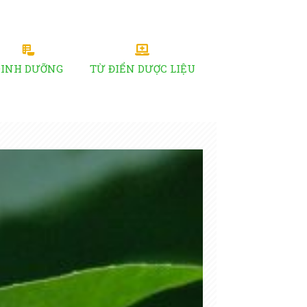
DINH DƯỠNG
TỪ ĐIỂN DƯỢC LIỆU