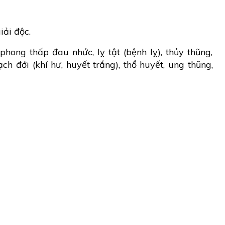
iải độc.
ong thấp đau nhức, lỵ tật (bệnh lỵ), thủy thũng,
ạch đới (khí hư, huyết trắng), thổ huyết, ung thũng,