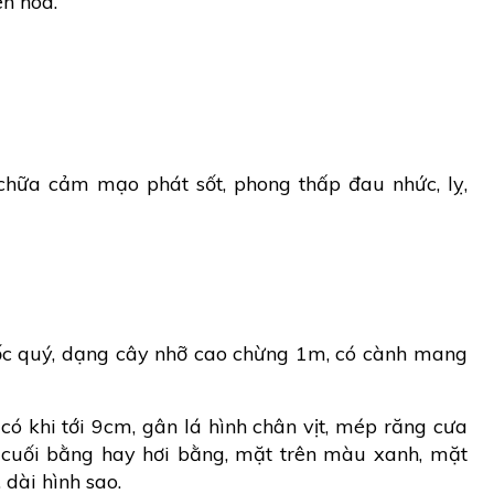
ên hoa.
, chữa cảm mạo phát sốt, phong thấp đau nhức, lỵ,
ốc quý, dạng cây nhỡ cao chừng 1m, có cành mang
có khi tới 9cm, gân lá hình chân vịt, mép răng cưa
a cuối bằng hay hơi bằng, mặt trên màu xanh, mặt
 dài hình sao.