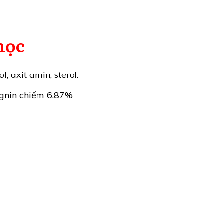
học
 axit amin, sterol.
ignin chiếm 6.87%