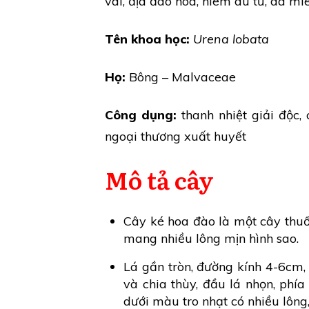
vái, địa đào hoa, niêm du tử, dã mi
Tên khoa học:
Urena lobata
Họ:
Bông – Malvaceae
Công dụng:
thanh nhiệt giải độc
ngoại thương xuất huyết
Mô tả cây
Cây ké hoa đào là một cây thu
mang nhiều lông mịn hình sao.
Lá gần tròn, đường kính 4-6cm, 
và chia thùy, đầu lá nhọn, phí
dưới màu tro nhạt có nhiều lông,