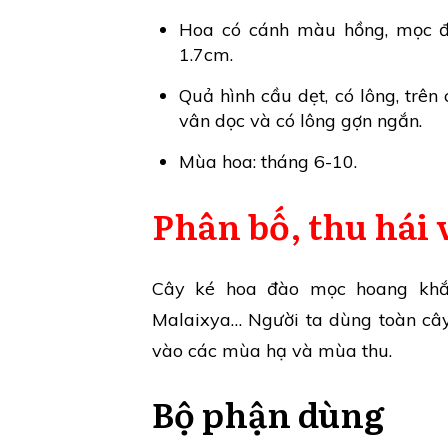
Hoa có cánh màu hồng, mọc đơ
1.7cm.
Quả hình cầu dẹt, có lông, trê
vân dọc và có lông gợn ngắn.
Mùa hoa: tháng 6-10.
Phân bố, thu hái 
Cây ké hoa đào mọc hoang khắp
Malaixya… Người ta dùng toàn cây 
vào các mùa hạ và mùa thu.
Bộ phận dùng