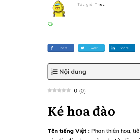
Tác giả:
Thuc
Share
Tweet
Share
Nội dung
0
(
0
)
Ké hoa đào
Tên tiếng Việt :
Phan thiên hoa, tiê