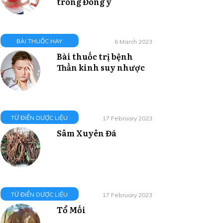
trong Đông y
BÀI THUỐC HAY
6 March 2023
Bài thuốc trị bệnh
Thần kinh suy nhược
TỪ ĐIỂN DƯỢC LIỆU
17 February 2023
Sâm Xuyên Đá
TỪ ĐIỂN DƯỢC LIỆU
17 February 2023
Tổ Mối