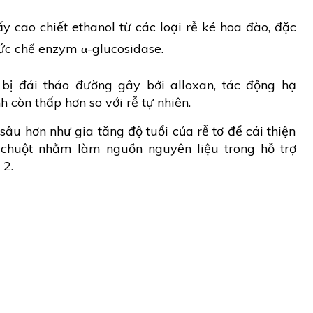
ấy cao chiết ethanol từ các loại rễ ké hoa đào, đặc
g ức chế enzym α-glucosidase.
 bị đái tháo đường gây bởi alloxan, tác động hạ
h còn thấp hơn so với rễ tự nhiên.
âu hơn như gia tăng độ tuổi của rễ tơ để cải thiện
 chuột nhằm làm nguồn nguyên liệu trong hỗ trợ
 2.