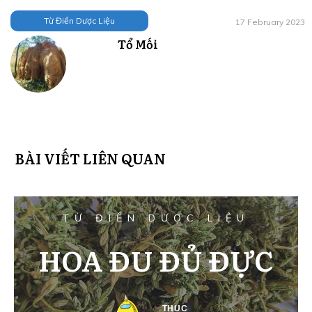
Từ Điển Dược Liệu
17 February 2023
Tổ Mối
BÀI VIẾT LIÊN QUAN
TỪ ĐIỂN DƯỢC LIỆU
HOA ĐU ĐỦ ĐỰC
THUC