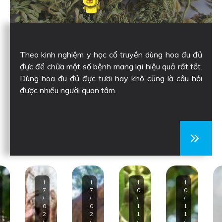
Theo kinh nghiệm y học cổ truyền dùng hoa đu đủ
đực để chữa một số bệnh mang lại hiệu quả rất tốt.
Dùng hoa đu đủ đực tươi hay khô cũng là câu hỏi
được nhiều người quan tâm.
1
1
1
1
7
7
0
0
/
/
/
/
0
0
1
1
2
2
1
1