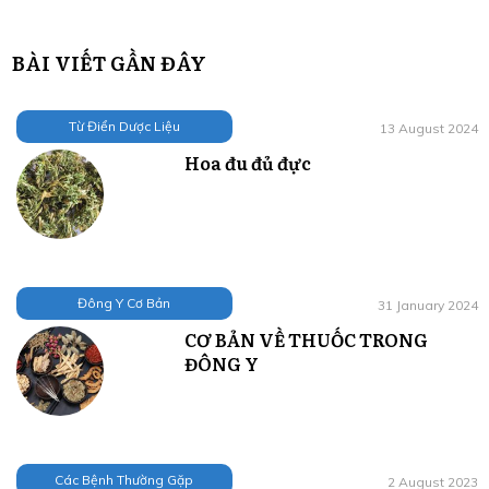
BÀI VIẾT GẦN ĐÂY
Từ Điển Dược Liệu
13 August 2024
Hoa đu đủ đực
Đông Y Cơ Bản
31 January 2024
CƠ BẢN VỀ THUỐC TRONG
ĐÔNG Y
Các Bệnh Thường Gặp
2 August 2023