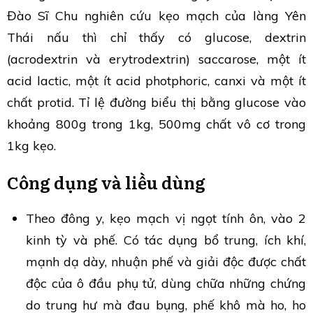
Đào Sĩ Chu nghiên cứu kẹo mạch của làng Yên
Thái nấu thì chỉ thấy có glucose, dextrin
(acrodextrin và erytrodextrin) saccarose, một ít
acid lactic, một ít acid photphoric, canxi và một ít
chất protid. Tỉ lệ đường biểu thị bằng glucose vào
khoảng 800g trong 1kg, 500mg chất vô cơ trong
1kg kẹo.
Công dụng và liều dùng
Theo đông y, kẹo mạch vị ngọt tính ôn, vào 2
kinh tỳ và phế. Có tác dụng bổ trung, ích khí,
mạnh dạ dày, nhuận phế và giải độc được chất
độc của ô đầu phụ tử, dùng chữa những chứng
do trung hư mà đau bụng, phế khô mà ho, ho