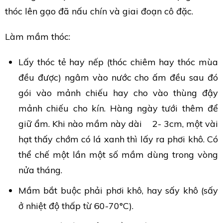
thóc lên gạo đã nấu chín và giai đoạn cô đặc.
Làm mầm thóc:
Lấy thóc tẻ hay nếp (thóc chiêm hay thóc mùa
đều được) ngâm vào nước cho ấm đều sau đó
gói vào mảnh chiếu hay cho vào thùng đậy
mảnh chiếu cho kín. Hàng ngày tưới thêm để
giữ ẩm. Khi nào mầm này dài 2- 3cm, một vài
hạt thấy chớm có lá xanh thì lấy ra phơi khô. Có
thể chế một lần một số mầm dùng trong vòng
nửa tháng.
Mầm bắt buộc phải phơi khô, hay sấy khô (sấy
ở nhiệt độ thấp từ 60-70°C).