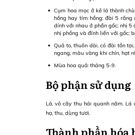
Cụm hoa mọc ở kẽ lá thành chù
hồng hay tím hồng; đài 5 răng 
dính với nhau ở phần gốc; nhị 5 đ
nhị phồng và đính liền với gốc; b
Quả to, thuôn dài, có đài tồn tại
ngang, màu vàng khi chín, hạt 
Mùa hoa quả: tháng 5-9.
Bộ phận sử dụng
Lá, vỏ cây thu hái quanh năm. Lá 
hạ, thu, dùng tươi.
Thành phần hóa 