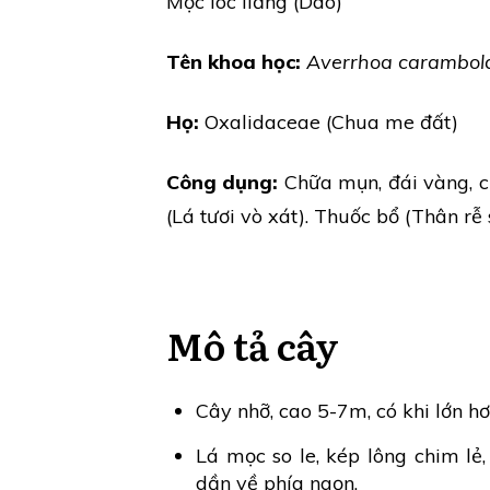
Mộc lóc liằng (Dao)
Tên khoa học:
Averrhoa carambol
Họ:
Oxalidaceae (Chua me đất)
Công dụng:
Chữa mụn, đái vàng, chó
(Lá tươi vò xát). Thuốc bổ (Thân rễ 
Mô tả cây
Cây nhỡ, cao 5-7m, có khi lớn h
Lá mọc so le, kép lông chim lẻ,
dần về phía ngọn.