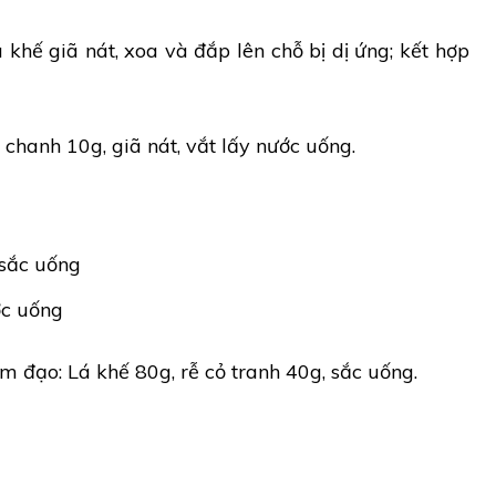
khế giã nát, xoa và đắp lên chỗ bị dị ứng; kết hợp
chanh 10g, giã nát, vắt lấy nước uống.
 sắc uống
ớc uống
 đạo: Lá khế 80g, rễ cỏ tranh 40g, sắc uống.