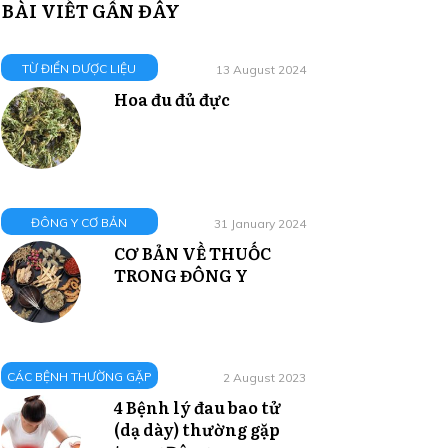
BÀI VIẾT GẦN ĐÂY
TỪ ĐIỂN DƯỢC LIỆU
13 August 2024
Hoa đu đủ đực
ĐÔNG Y CƠ BẢN
31 January 2024
CƠ BẢN VỀ THUỐC
TRONG ĐÔNG Y
CÁC BỆNH THƯỜNG GẶP
2 August 2023
4 Bệnh lý đau bao tử
(dạ dày) thường gặp