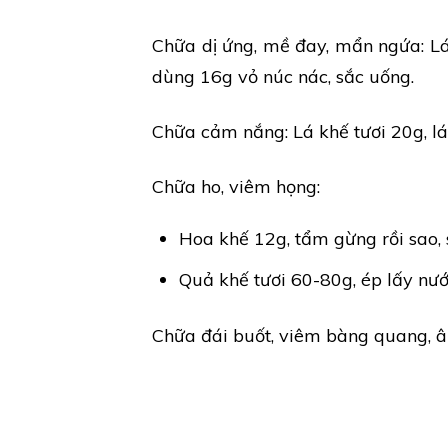
Chữa dị ứng, mề đay, mẩn ngứa: Lá 
dùng 16g vỏ núc nác, sắc uống.
Chữa cảm nắng: Lá khế tươi 20g, lá 
Chữa ho, viêm họng:
Hoa khế 12g, tẩm gừng rồi sao,
Quả khế tươi 60-80g, ép lấy nư
Chữa đái buốt, viêm bàng quang, âm