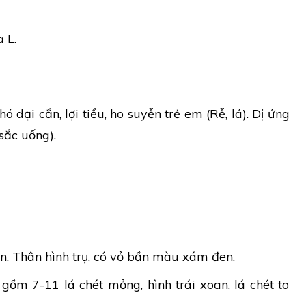
a
L.
 dại cắn, lợi tiểu, ho suyễn trẻ em (Rễ, lá). Dị ứng
sắc uống).
ơn. Thân hình trụ, có vỏ bần màu xám đen.
 gồm 7-11 lá chét mỏng, hình trái xoan, lá chét to