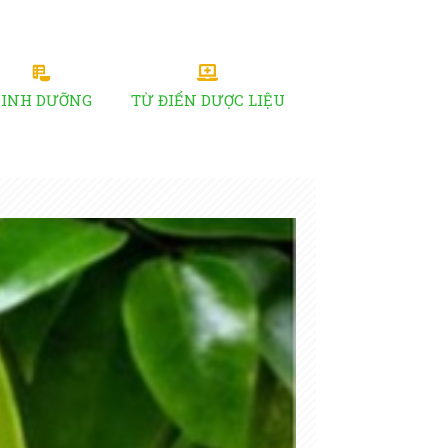
DINH DƯỠNG
TỪ ĐIỂN DƯỢC LIỆU