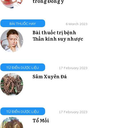
trong Đông y
BÀI THUỐC HAY
6 March 2023
Bài thuốc trị bệnh
Thần kinh suy nhược
TỪ ĐIỂN DƯỢC LIỆU
17 February 2023
Sâm Xuyên Đá
TỪ ĐIỂN DƯỢC LIỆU
17 February 2023
Tổ Mối