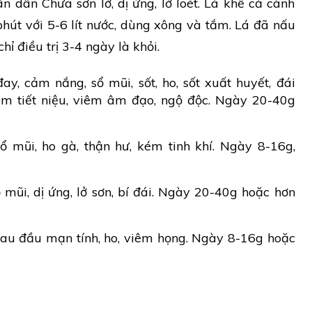
 dân Chữa sơn lở, dị ứng, lở loét. Lá khế cả cành
hút với 5-6 lít nước, dùng xông và tắm. Lá đã nấu
chỉ điều trị 3-4 ngày là khỏi.
ay, cảm nắng, sổ mũi, sốt, ho, sốt xuất huyết, đái
iêm tiết niệu, viêm âm đạo, ngộ độc. Ngày 20-40g
ổ mũi, ho gà, thận hư, kém tinh khí. Ngày 8-16g,
mũi, dị ứng, lở sơn, bí đái. Ngày 20-40g hoặc hơn
đau đầu mạn tính, ho, viêm họng. Ngày 8-16g hoặc