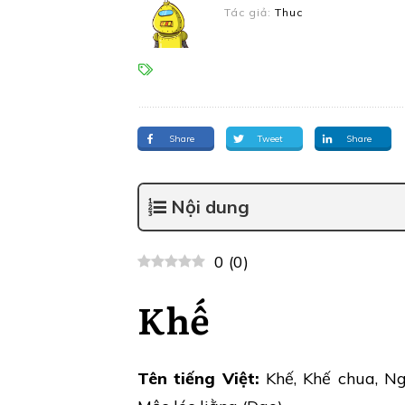
Tác giả:
Thuc
Share
Tweet
Share
Nội dung
0
(
0
)
Khế
Tên tiếng Việt:
Khế, Khế chua, Ng