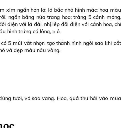
m xim ngắn hơn lá; lá bắc nhỏ hình mác; hoa màu
rời, ngắn bằng nửa tràng hoa; tràng 5 cánh mỏng,
ối diện với lá đài, nhị lép đối diện với cánh hoa, chỉ
ầu hình trứng có lông, 5 ô.
, có 5 múi vắt nhọn, tạo thành hình ngôi sao khi cắt
nhỏ và dẹp màu nâu vàng.
dùng tươi, vỏ sao vàng. Hoa, quả thu hái vào mùa
học